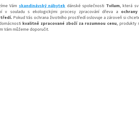
zíme Vám
skandinávský nábytek
dánské společnosti
Tvilum
, která s
bí v souladu s ekologickými procesy zpracování dřeva a
ochrany
tředí.
Pokud Vás ochrana životního prostředí oslovuje a zároveň si chcete
domácnosti
kvalitně zpracované zboží za rozumnou cenu
, produkty 
um Vám můžeme doporučit.