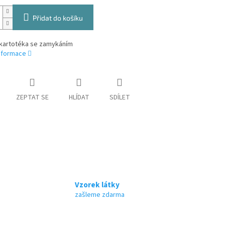
Přidat do košíku
 kartotéka se zamykáním
informace
ZEPTAT SE
HLÍDAT
SDÍLET
Vzorek látky
zašleme zdarma