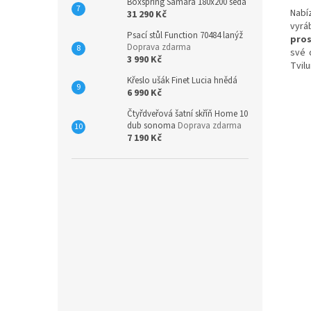
Boxspring Samara 180x200 šedá
Nabí
31 290 Kč
vyrá
Psací stůl Function 70484 lanýž
pros
Doprava zdarma
své 
3 990 Kč
Tvil
Křeslo ušák Finet Lucia hnědá
6 990 Kč
Čtyřdveřová šatní skříň Home 10
dub sonoma
Doprava zdarma
7 190 Kč