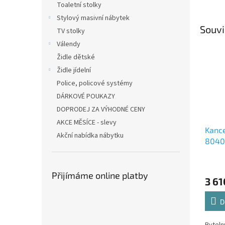
Toaletní stolky
Stylový masivní nábytek
Souvi
TV stolky
Válendy
Židle dětské
Židle jídelní
Police, policové systémy
DÁRKOVÉ POUKAZY
DOPRODEJ ZA VÝHODNÉ CENY
AKCE MĚSÍCE - slevy
Kance
Akční nabídka nábytku
8040
sono
Přijímáme online platby
3 61
D