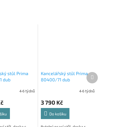
ský stůl Prima
Kancelářský stůl Prima
Další
1 dub
80400/71 dub
produkt
tříbrné nohy
sonoma/bílé nohy
4-6 týdnů
4-6 týdnů
Kč
3 790 Kč
šíku
Do košíku