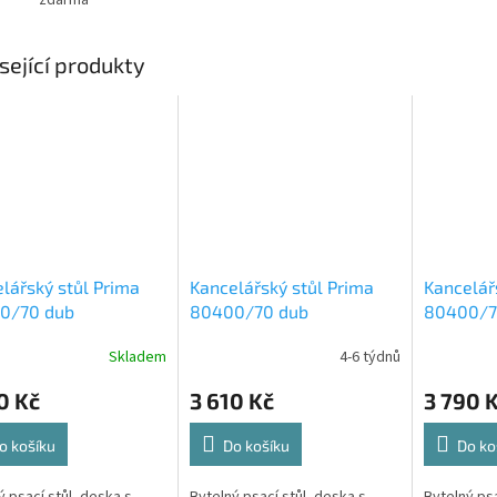
sející produkty
lářský stůl Prima
Kancelářský stůl Prima
Kancelář
0/70 dub
80400/70 dub
80400/7
ma/stříbrné nohy
sonoma/bílé nohy
sonoma/s
Skladem
4-6 týdnů
0 Kč
3 610 Kč
3 790 
o košíku
Do košíku
Do ko