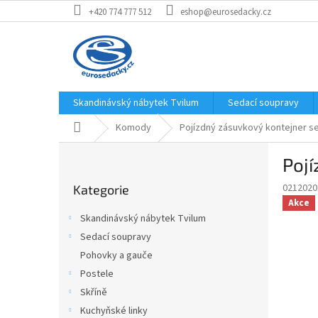
Přejít
+420 774 777 512
eshop@eurosedacky.cz
na
obsah
Skandinávský nábytek Tvilum
Sedací soupravy
Domů
Komody
Pojízdný zásuvkový kontejner 
P
Poj
o
Přeskočit
s
0212020
Kategorie
kategorie
t
Akce
r
Skandinávský nábytek Tvilum
a
Sedací soupravy
n
Pohovky a gauče
n
í
Postele
p
Skříně
a
Kuchyňské linky