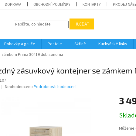
DOPRAVA
OBCHODNÍ PODMÍNKY
KONTAKTY
PRODEJ NÁBY
HLEDAT
Pohovky a gauče
Postele
Skříně
Kuchyňské linky
se zámkem Prima 80419 dub sonoma
ízdný zásuvkový kontejner se zámkem
107
Průměrné
Neohodnoceno
Podrobnosti hodnocení
hodnocení
produktu
3 4
je
0,0
Měrná
Skla
z
cena:
5
hvězdiček.
Můžeme d