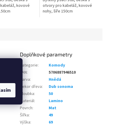
cí stůl, deska s
Bytelný psací stůl, deska s
 kabeláž, kovové
otvory pro kabeláž, kovové
 150cm
nohy, šíře 150cm
Doplňkové parametry
 prodejny a
Kategorie
:
Komody
téka má 4
EAN
:
5706887946510
ají brzdu.
Barva
:
Hnědá
u. Celková
Dekor dřeva
:
Dub sonoma
r je vhodný
lasím
Hloubka
:
50
Materiál
:
Lamino
Povrch
:
Mat
Šířka
:
49
Výška
:
69