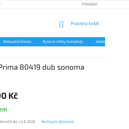
TKU NA SPLÁTKY
REKLAMACE
BLOG
Přihlášení
PODMÍNKY OCHRANY OS
NÁKUPNÍ
Prázdný košík
KOŠÍK
Relaxační křesla
Bytové stěny komplety
Jídelní sety
J
 Prima 80419 dub sonoma
90 Kč
dem
oručit do:
12.8.2026
Možnosti doručení