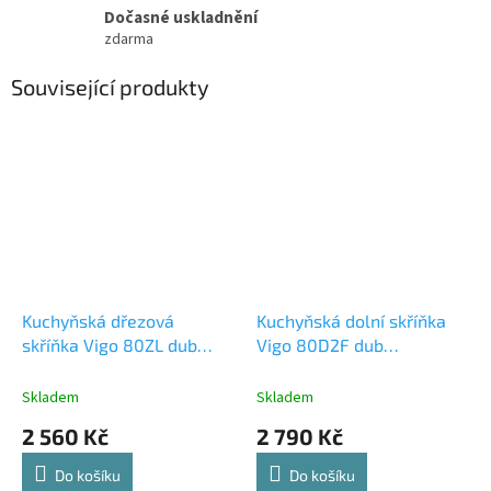
Dočasné uskladnění
zdarma
Související produkty
Kuchyňská dřezová
Kuchyňská dolní skříňka
skříňka Vigo 80ZL dub
Vigo 80D2F dub
lancelot/bílý lesk
lancelot/bílý lesk
Skladem
Skladem
2 560 Kč
2 790 Kč
Do košíku
Do košíku