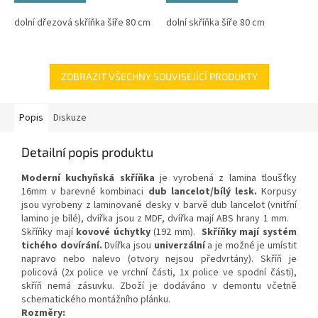
dolní dřezová skříňka šíře 80 cm
dolní skříňka šíře 80 cm
ZOBRAZIT VŠECHNY SOUVISEJÍCÍ PRODUKTY
Popis
Diskuze
Detailní popis produktu
Moderní kuchyňská skříňka
je vyrobená z lamina tloušťky
16mm v barevné kombinaci
dub lancelot/bílý lesk.
Korpusy
jsou vyrobeny z laminované desky v barvě dub lancelot (vnitřní
lamino je bílé), dvířka jsou z MDF, dvířka mají ABS hrany 1 mm.
Skříňky mají
kovové úchytky
(192 mm).
Skříňky mají systém
tichého dovírání.
Dvířka jsou
univerzální
a je možné je umístit
napravo nebo nalevo (otvory nejsou předvrtány). Skříň je
policová (2x police ve vrchní části, 1x police ve spodní části),
skříň nemá zásuvku. Zboží je dodáváno v demontu včetně
schematického montážního plánku.
Rozměry: