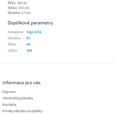
Šířka: 60 cm
Výška: 210 cm
Hloubka: 57 cm
Doplňkové parametry
Kategorie
:
Vigo bílá
Hloubka
:
57
Šířka
:
60
Výška
:
210
Z
á
p
a
Informace pro vás
t
Doprava
í
Obchodní podmínky
Kontakty
Prodej nábytku na splátky