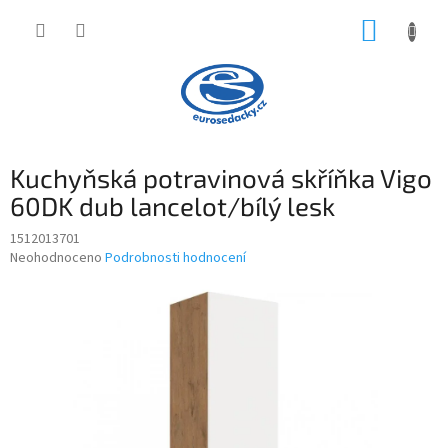
Přejít
NÁKUP
na
obsah
KOŠÍK
Kuchyňská potravinová skříňka Vigo
60DK dub lancelot/bílý lesk
1512013701
Průměrné
Neohodnoceno
Podrobnosti hodnocení
hodnocení
produktu
je
0,0
z
5
hvězdiček.