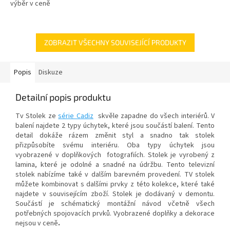
výběr v ceně
ZOBRAZIT VŠECHNY SOUVISEJÍCÍ PRODUKTY
Popis
Diskuze
Detailní popis produktu
Tv Stolek ze
série Cadiz
skvěle zapadne do všech interiérů. V
balení najdete 2 typy úchytek, které jsou součástí balení. Tento
detail dokáže rázem změnit styl a snadno tak stolek
přizpůsobíte svému interiéru. Oba typy úchytek jsou
vyobrazené v doplňkových fotografiích. Stolek je vyrobený z
lamina, které je odolné a snadné na údržbu. Tento televizní
stolek nabízíme také v dalším barevném provedení. TV stolek
můžete kombinovat s dalšími prvky z této kolekce, které také
najdete v souvisejícím zboží. Stolek je dodávaný v demontu.
Součástí je schématický montážní návod včetně všech
potřebných spojovacích prvků. Vyobrazené doplňky a dekorace
nejsou v ceně
.