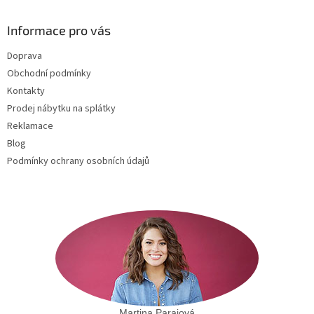
p
a
Informace pro vás
t
Doprava
í
Obchodní podmínky
Kontakty
Prodej nábytku na splátky
Reklamace
Blog
Podmínky ochrany osobních údajů
Martina Paraiová