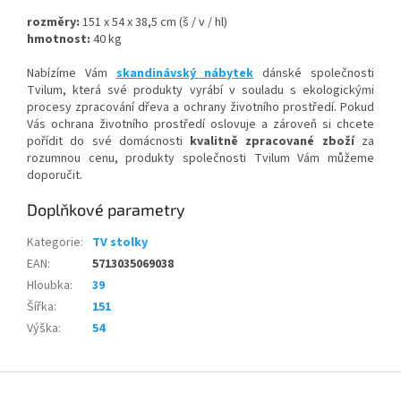
rozměry:
151 x 54 x 38,5 cm (š / v / hl)
hmotnost:
40 kg
Nabízíme Vám
skandinávský nábytek
dánské společnosti
Tvilum, která své produkty vyrábí v souladu s ekologickými
procesy zpracování dřeva a ochrany životního prostředí. Pokud
Vás ochrana životního prostředí oslovuje a zároveň si chcete
pořídit do své domácnosti
kvalitně zpracované zboží
za
rozumnou cenu, produkty společnosti Tvilum Vám můžeme
doporučit.
Doplňkové parametry
Kategorie
:
TV stolky
EAN
:
5713035069038
Hloubka
:
39
Šířka
:
151
Výška
:
54
Z
á