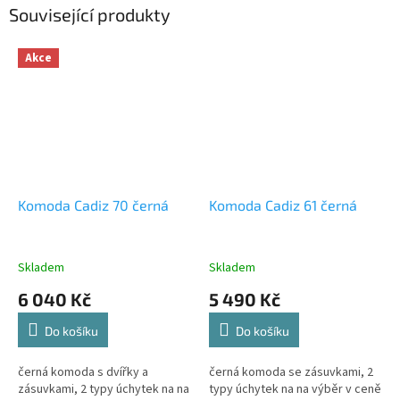
Související produkty
Akce
Komoda Cadiz 70 černá
Komoda Cadiz 61 černá
Skladem
Skladem
6 040 Kč
5 490 Kč
Do košíku
Do košíku
černá komoda s dvířky a
černá komoda se zásuvkami, 2
zásuvkami, 2 typy úchytek na na
typy úchytek na na výběr v ceně