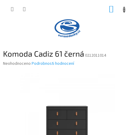
Přejít
NÁKUP
na
obsah
KOŠÍK
Komoda Cadiz 61 černá
0212011014
Průměrné
Neohodnoceno
Podrobnosti hodnocení
hodnocení
produktu
je
0,0
z
5
hvězdiček.