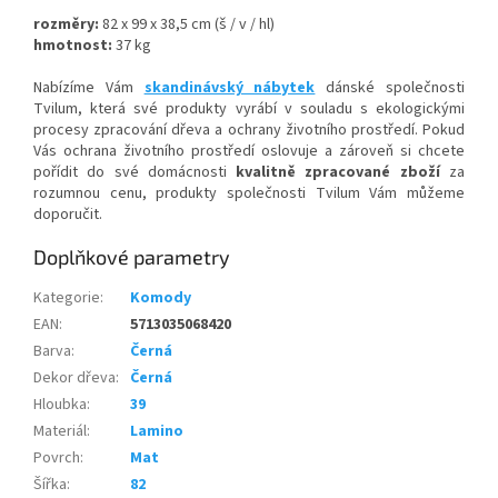
rozměry:
82 x 99 x 38,5 cm (š / v / hl)
hmotnost:
37 kg
Nabízíme Vám
skandinávský nábytek
dánské společnosti
Tvilum, která své produkty vyrábí v souladu s ekologickými
procesy zpracování dřeva a ochrany životního prostředí. Pokud
Vás ochrana životního prostředí oslovuje a zároveň si chcete
pořídit do své domácnosti
kvalitně zpracované zboží
za
rozumnou cenu, produkty společnosti Tvilum Vám můžeme
doporučit.
Doplňkové parametry
Kategorie
:
Komody
EAN
:
5713035068420
Barva
:
Černá
Dekor dřeva
:
Černá
Hloubka
:
39
Materiál
:
Lamino
Povrch
:
Mat
Šířka
:
82