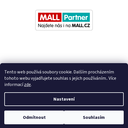
Tento web používá soubory cookie. Dalším procházením
tohoto webu vyjadřujete souhlas s jejich používáním.. Více
informací
zde
.
Vytvořil Shoptet
Nastavení
Nastavil tým EshopyUmíme.cz
Odmítnout
Souhlasím
Copyright 2026
Eurosedacky.cz
. Všechna práva vyhrazena.