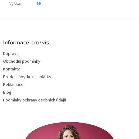
Výška
:
99
Z
á
p
a
Informace pro vás
t
Doprava
í
Obchodní podmínky
Kontakty
Prodej nábytku na splátky
Reklamace
Blog
Podmínky ochrany osobních údajů