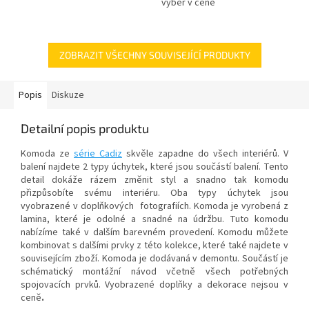
výběr v ceně
ZOBRAZIT VŠECHNY SOUVISEJÍCÍ PRODUKTY
Popis
Diskuze
Detailní popis produktu
Komoda ze
série Cadiz
skvěle zapadne do všech interiérů. V
balení najdete 2 typy úchytek, které jsou součástí balení. Tento
detail dokáže rázem změnit styl a snadno tak komodu
přizpůsobíte svému interiéru. Oba typy úchytek jsou
vyobrazené v doplňkových fotografiích. Komoda je vyrobená z
lamina, které je odolné a snadné na údržbu. Tuto komodu
nabízíme také v dalším barevném provedení. Komodu můžete
kombinovat s dalšími prvky z této kolekce, které také najdete v
souvisejícím zboží. Komoda je dodávaná v demontu. Součástí je
schématický montážní návod včetně všech potřebných
spojovacích prvků. Vyobrazené doplňky a dekorace nejsou v
ceně
.