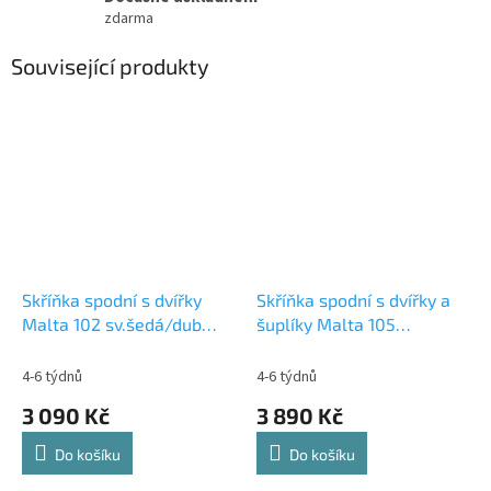
zdarma
Související produkty
Skříňka spodní s dvířky
Skříňka spodní s dvířky a
Malta 102 sv.šedá/dub
šuplíky Malta 105
artisan
sv.šedá/dub artisan
4-6 týdnů
4-6 týdnů
3 090 Kč
3 890 Kč
Do košíku
Do košíku