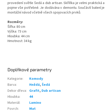
provedení světle šedá a dub artisan. Skříňka je velmi praktická a
pojme vše potřebné. Je dodávána v demontu. Součástí balení je
montážní návod včetně všech spojovacích prvků.
Rozměry:
Šířka: 80 cm
Výška: 73 cm
Hloubka: 44 cm
Hmotnost: 34 kg
Doplňkové parametry
Kategorie
:
Komody
Barva
:
Hnědá
,
Šedá
Dekor dřeva
:
Grafit
,
Dub artisan
Hloubka
:
44
Materiál
:
Lamino
Povrch
:
Mat