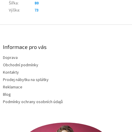
Šířka
:
80
Výška
:
73
Z
á
p
a
Informace pro vás
t
Doprava
í
Obchodní podmínky
Kontakty
Prodej nábytku na splátky
Reklamace
Blog
Podmínky ochrany osobních údajů