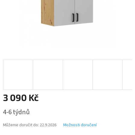
3 090 Kč
Měrná
4-6 týdnů
cena:
Můžeme doručit do:
22.9.2026
Možnosti doručení