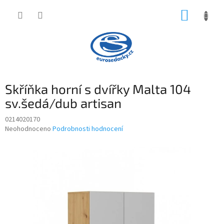
Přejít
NÁKUP
na
obsah
KOŠÍK
Skříňka horní s dvířky Malta 104
sv.šedá/dub artisan
0214020170
Průměrné
Neohodnoceno
Podrobnosti hodnocení
hodnocení
produktu
je
0,0
z
5
hvězdiček.