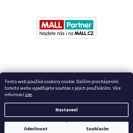
Tento web používá soubory cookie. Dalším procházením
tohoto webu vyjadřujete souhlas s jejich používáním.. Více
informací
zde
.
Vytvořil Shoptet
Nastavení
Nastavil tým EshopyUmíme.cz
Odmítnout
Souhlasím
Copyright 2026
Eurosedacky.cz
. Všechna práva vyhrazena.