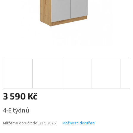
3 590 Kč
Měrná
4-6 týdnů
cena:
Můžeme doručit do:
21.9.2026
Možnosti doručení