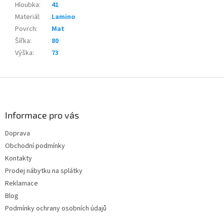
Hloubka
:
41
Materiál
:
Lamino
Povrch
:
Mat
Šířka
:
80
Výška
:
73
Z
á
p
a
Informace pro vás
t
Doprava
í
Obchodní podmínky
Kontakty
Prodej nábytku na splátky
Reklamace
Blog
Podmínky ochrany osobních údajů