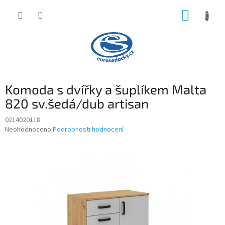
Přejít
NÁKUP
na
obsah
KOŠÍK
Komoda s dvířky a šuplíkem Malta
820 sv.šedá/dub artisan
0214020118
Průměrné
Neohodnoceno
Podrobnosti hodnocení
hodnocení
produktu
je
0,0
z
5
hvězdiček.