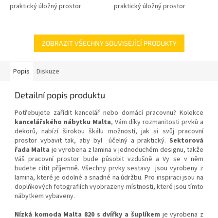
praktický úložný prostor
praktický úložný prostor
ZOBRAZIT VŠECHNY SOUVISEJÍCÍ PRODUKTY
Popis
Diskuze
Detailní popis produktu
Potřebujete zařídit kancelář nebo domácí pracovnu? Kolekce
kancelářského nábytku Malta
, Vám díky rozmanitosti prvků a
dekorů, nabízí širokou škálu možností, jak si svůj pracovní
prostor vybavit tak, aby byl účelný a praktický.
Sektorová
řada Malta
je vyrobena z lamina v jednoduchém designu, takže
Váš pracovní prostor bude působit vzdušně a Vy se v něm
budete cítit příjemně. Všechny prvky sestavy jsou vyrobeny z
lamina, které je odolné a snadné na údržbu. Pro inspiraci jsou na
doplňkových fotografiích vyobrazeny místnosti, které jsou tímto
nábytkem vybaveny.
Nízká komoda Malta 820 s dvířky
a šuplíkem
je vyrobena z