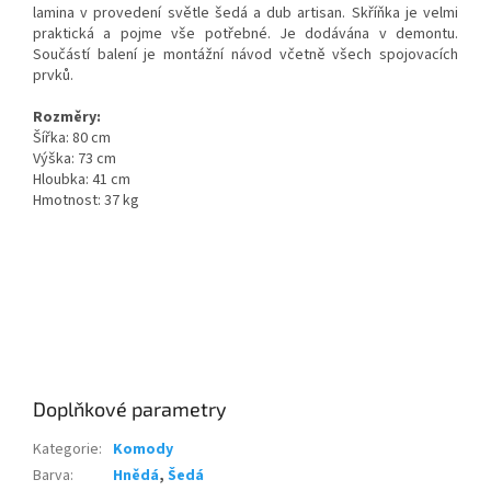
lamina v provedení světle šedá a dub artisan. Skříňka je velmi
praktická a pojme vše potřebné. Je dodávána v demontu.
Součástí balení je montážní návod včetně všech spojovacích
prvků.
Rozměry:
Šířka: 80 cm
Výška: 73 cm
Hloubka: 41 cm
Hmotnost: 37 kg
Doplňkové parametry
Kategorie
:
Komody
Barva
:
Hnědá
,
Šedá