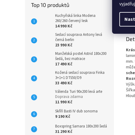
vyjadřu
Top 10 produktů
Kuchyňská linka Modena
Popi
Nast
260/260 červený lesk
14 990 Kč
Sedací souprava Antony levá
Det
černá berlin
23 990 Kč
Krás
Manželská postel Astrid 180x200
lami
šedá, bez matrace
mm. 
17 490 Kč
může
sche
Kožená sedací souprava Finka
3+1+1 DTS50/D9
Roz
33 490 Kč
Výšk
Šířka
Válenda Turi 90x200 levá arte
Hlou
Doprava zdarma
11 990 Kč
Skříň Basti IV dub sonoma
9 190 Kč
Boxspring Samara 180x200 šedá
31 290 Kč