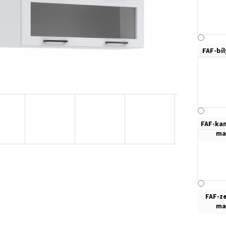
FAF-bí
FAF-ka
ma
FAF-z
ma