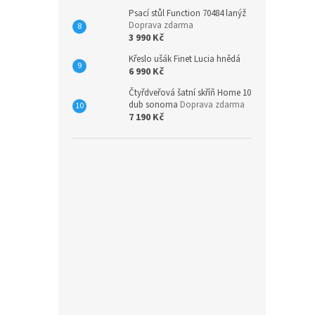
Psací stůl Function 70484 lanýž
Doprava zdarma
3 990 Kč
Křeslo ušák Finet Lucia hnědá
6 990 Kč
Čtyřdveřová šatní skříň Home 10
dub sonoma
Doprava zdarma
7 190 Kč