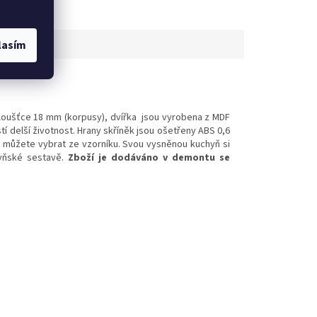
lasím
tloušťce 18 mm (korpusy), dvířka jsou vyrobena z MDF
stí delší životnost. Hrany skříněk jsou ošetřeny ABS 0,6
i můžete vybrat ze vzorníku. Svou vysněnou kuchyň si
hyňské sestavě.
Zboží je dodáváno v demontu se