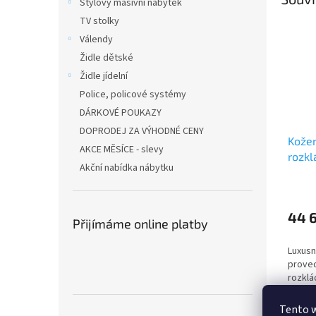
Stylový masivní nábytek
TV stolky
Válendy
Židle dětské
Židle jídelní
Police, policové systémy
DÁRKOVÉ POUKAZY
DOPRODEJ ZA VÝHODNÉ CENY
Kožen
AKCE MĚSÍCE - slevy
rozkl
Akční nabídka nábytku
44 
Přijímáme online platby
Luxusní
proved
rozklá
kůže 
Tento 