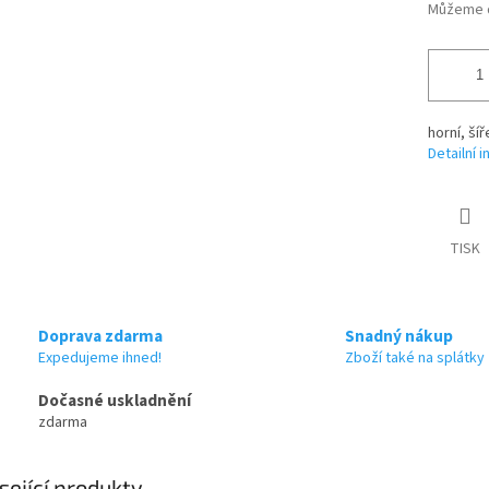
Můžeme d
horní, ší
Detailní 
TISK
Doprava zdarma
Snadný nákup
Expedujeme ihned!
Zboží také na splátky
Dočasné uskladnění
zdarma
sející produkty