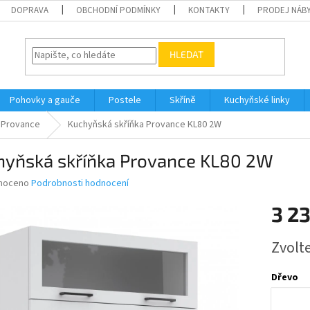
DOPRAVA
OBCHODNÍ PODMÍNKY
KONTAKTY
PRODEJ NÁBY
HLEDAT
Pohovky a gauče
Postele
Skříně
Kuchyňské linky
Provance
Kuchyňská skříňka Provance KL80 2W
hyňská skříňka Provance KL80 2W
né
noceno
Podrobnosti hodnocení
ní
3 2
u
Měrná
Zvolt
cena:
ek.
Dřevo