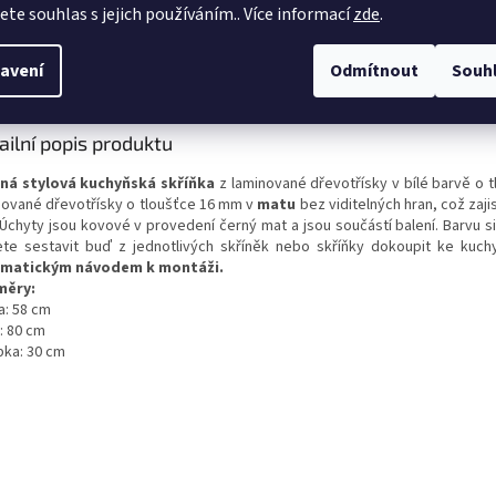
jete souhlas s jejich používáním.. Více informací
zde
.
s
Diskuze
avení
Odmítnout
Souh
ailní popis produktu
ná stylová kuchyňská skříňka
z laminované dřevotřísky v bílé barvě o 
nované dřevotřísky o tloušťce 16 mm v
matu
bez viditelných hran, což zaji
Úchyty jsou kovové v provedení černý mat a jsou součástí balení.
Barvu s
te sestavit buď z jednotlivých skříněk nebo skříňky dokoupit ke kuc
matickým návodem k montáži.
měry:
a: 58 cm
: 80 cm
bka: 30 cm