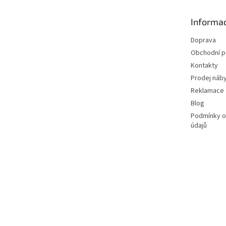
a
t
Informac
í
Doprava
Obchodní 
Kontakty
Prodej náby
Reklamace
Blog
Podmínky o
údajů