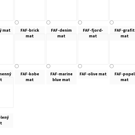
lý mat
FAF-brick
FAF-denim
FAF-fjord-
FAF-grafit
mat
mat
mat
mat
menný
FAF-kobe
FAF-marine
FAF-olive mat
FAF-popel
t
mat
blue mat
mat
elený
t