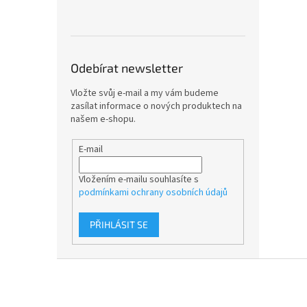
Odebírat newsletter
Vložte svůj e-mail a my vám budeme
zasílat informace o nových produktech na
našem e-shopu.
E-mail
Vložením e-mailu souhlasíte s
podmínkami ochrany osobních údajů
PŘIHLÁSIT SE
Z
á
p