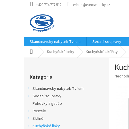
Přejít
+420 774 777 512
eshop@eurosedacky.cz
na
obsah
Skandinávský nábytek Tvilum
Sedací soupravy
Domů
Kuchyňské linky
Kuchyňské skříňky
P
Kuc
o
Přeskočit
s
Průměr
Neohod
Kategorie
kategorie
t
hodnoce
r
produkt
Skandinávský nábytek Tvilum
a
je
Sedací soupravy
0,0
n
z
Pohovky a gauče
n
5
í
Postele
hvězdič
p
Skříně
a
Kuchyňské linky