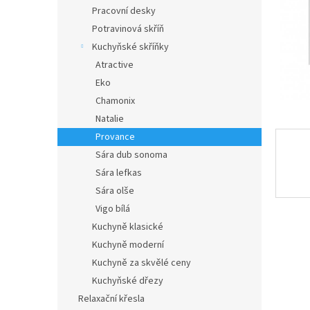
n
Pracovní desky
e
Potravinová skříň
l
Kuchyňské skříňky
Atractive
Eko
Chamonix
Natalie
Provance
Sára dub sonoma
Sára lefkas
Sára olše
Vigo bílá
Kuchyně klasické
Kuchyně moderní
Kuchyně za skvělé ceny
Kuchyňské dřezy
Relaxační křesla