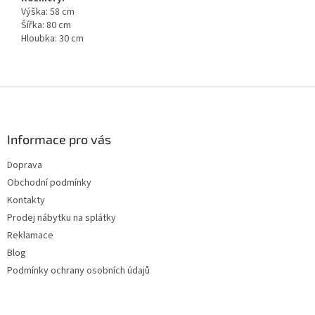
Výška: 58 cm
Šířka: 80 cm
Hloubka: 30 cm
Z
á
p
a
Informace pro vás
t
Doprava
í
Obchodní podmínky
Kontakty
Prodej nábytku na splátky
Reklamace
Blog
Podmínky ochrany osobních údajů