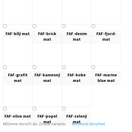
FAF-bílý mat
FAF-brick
FAF-denim
FAF-fjord-
mat
mat
mat
FAF-grafit
FAF-kamenný
FAF-kobe
FAF-marine
mat
mat
mat
blue mat
FAF-olive mat
FAF-popel
FAF-zelený
mat
mat
Můžeme doručit do:
Zvolte variantu
Možnosti doručení