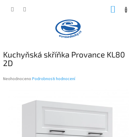
Přejít
NÁKUP
na
obsah
KOŠÍK
Kuchyňská skříňka Provance KL80
2D
Průměrné
Neohodnoceno
Podrobnosti hodnocení
hodnocení
produktu
je
0,0
z
5
hvězdiček.