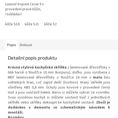
Luxusní trojsed Cezar II v
provedení pravé kůže,
rozkládací
kůže S16
kůže S21
kůže S22
kůže S27
kůže S35
kůže S38
Popis
Diskuze
Detailní popis produktu
Krásná stylová kuchyňská skříňka
z laminované dřevotřísky v
bílé barvě o tloušťce 18 mm (korpusy), dvířka jsou vyrobena z
MDF laminované dřevotřísky o tloušťce 16 mm v
matu
bez
viditelných hran, což zajistí delší životnost. Hrany skříněk jsou
ošetřeny ABS 0,6 mm. Úchyty jsou kovové v provedení černý
mat a jsou součástí balení.
Barvu si můžete vybrat ze vzorníku.
Svou vysněnou kuchyň si můžete sestavit buď z jednotlivých
skříněk nebo skříňky dokoupit ke kuchyňské sestavě.
Zboží je
dodáváno v demontu se schematickým návodem k
montáži.
Rozměry: