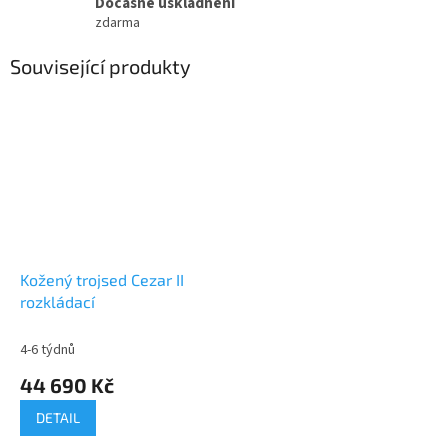
Dočasné uskladnění
zdarma
Související produkty
Kožený trojsed Cezar II
rozkládací
4-6 týdnů
44 690 Kč
DETAIL