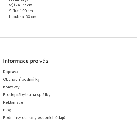
Výška: 72 cm
Šířka: 100 cm
Hloubka: 30 cm
Z
á
p
a
Informace pro vás
t
Doprava
í
Obchodní podmínky
Kontakty
Prodej nábytku na splátky
Reklamace
Blog
Podmínky ochrany osobních údajů