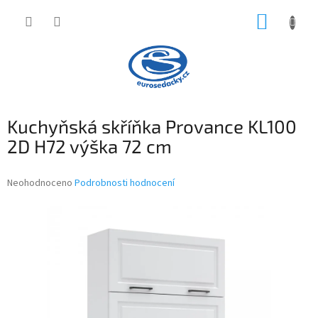
Přejít
NÁKUP
na
obsah
KOŠÍK
Kuchyňská skříňka Provance KL100
2D H72 výška 72 cm
Průměrné
Neohodnoceno
Podrobnosti hodnocení
hodnocení
produktu
je
0,0
z
5
hvězdiček.