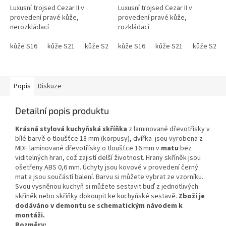
Luxusní trojsed Cezar II v
Luxusní trojsed Cezar II v
provedení pravé kůže,
provedení pravé kůže,
nerozkládací
rozkládací
kůže S16
kůže S21
kůže S22
kůže S16
kůže S27
kůže S21
kůže S35
kůže S22
kůže S38
Popis
Diskuze
Detailní popis produktu
Krásná stylová kuchyňská skříňka
z laminované dřevotřísky v
bílé barvě o tloušťce 18 mm (korpusy), dvířka jsou vyrobena z
MDF laminované dřevotřísky o tloušťce 16 mm v
matu
bez
viditelných hran, což zajistí delší životnost. Hrany skříněk jsou
ošetřeny ABS 0,6 mm. Úchyty jsou kovové v provedení černý
mat a jsou součástí balení.
Barvu si můžete vybrat ze vzorníku.
Svou vysněnou kuchyň si můžete sestavit buď z jednotlivých
skříněk nebo skříňky dokoupit ke kuchyňské sestavě.
Zboží je
dodáváno v demontu se schematickým návodem k
montáži.
Rozměry: