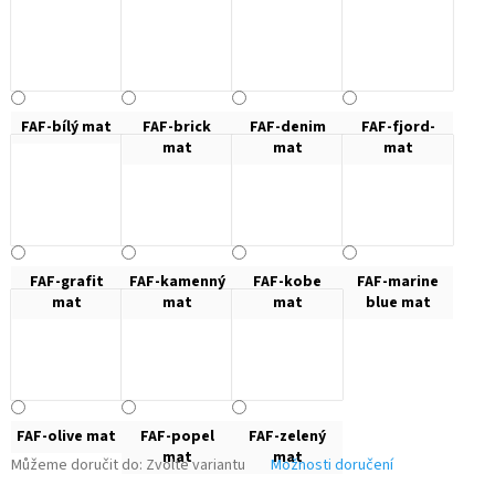
FAF-bílý mat
FAF-brick
FAF-denim
FAF-fjord-
mat
mat
mat
FAF-grafit
FAF-kamenný
FAF-kobe
FAF-marine
mat
mat
mat
blue mat
FAF-olive mat
FAF-popel
FAF-zelený
mat
mat
Můžeme doručit do:
Zvolte variantu
Možnosti doručení