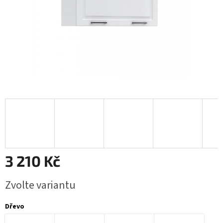
3 210 Kč
Měrná
Zvolte variantu
cena:
Dřevo