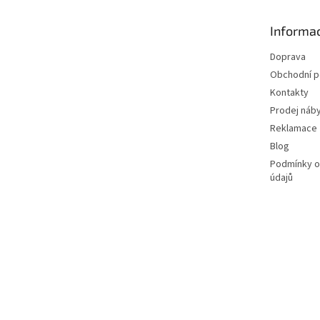
a
t
Informac
í
Doprava
Obchodní 
Kontakty
Prodej náby
Reklamace
Blog
Podmínky o
údajů