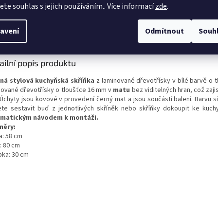
jete souhlas s jejich používáním.. Více informací
zde
.
s
Diskuze
avení
Odmítnout
Souh
ailní popis produktu
ná stylová kuchyňská skříňka
z laminované dřevotřísky v bílé barvě o 
nované dřevotřísky o tloušťce 16 mm v
matu
bez viditelných hran, což zaji
Úchyty jsou kovové v provedení černý mat a jsou součástí balení.
Barvu s
te sestavit buď z jednotlivých skříněk nebo skříňky dokoupit ke kuc
matickým návodem k montáži.
měry:
a: 58 cm
: 80 cm
bka: 30 cm