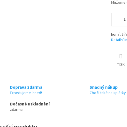
Můžeme d
horní, ší
Detailní 
TISK
Doprava zdarma
Snadný nákup
Expedujeme ihned!
Zboží také na splátky
Dočasné uskladnění
zdarma
sející produkty