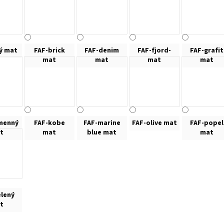
lý mat
FAF-brick
FAF-denim
FAF-fjord-
FAF-grafit
mat
mat
mat
mat
menný
FAF-kobe
FAF-marine
FAF-olive mat
FAF-popel
t
mat
blue mat
mat
elený
t