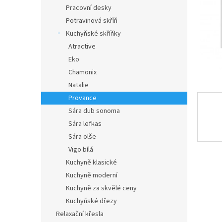
n
Pracovní desky
e
Potravinová skříň
l
Kuchyňské skříňky
Atractive
Eko
Chamonix
Natalie
Provance
Sára dub sonoma
Sára lefkas
Sára olše
Vigo bílá
Kuchyně klasické
Kuchyně moderní
Kuchyně za skvělé ceny
Kuchyňské dřezy
Relaxační křesla