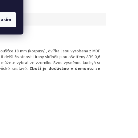
lasím
tloušťce 18 mm (korpusy), dvířka jsou vyrobena z MDF
stí delší životnost. Hrany skříněk jsou ošetřeny ABS 0,6
i můžete vybrat ze vzorníku. Svou vysněnou kuchyň si
hyňské sestavě.
Zboží je dodáváno v demontu se