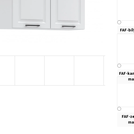
FAF-bí
FAF-ka
ma
FAF-z
ma