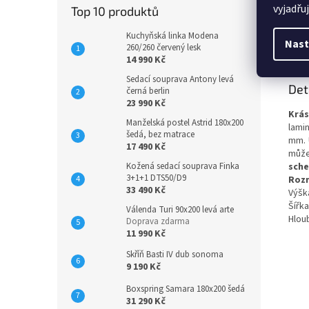
vyjadřu
Top 10 produktů
Kuchyňská linka Modena
Popi
Nast
260/260 červený lesk
14 990 Kč
Sedací souprava Antony levá
Det
černá berlin
23 990 Kč
Krás
Manželská postel Astrid 180x200
lami
šedá, bez matrace
mm. 
17 490 Kč
může
sche
Kožená sedací souprava Finka
3+1+1 DTS50/D9
Roz
33 490 Kč
Výšk
Šířka
Válenda Turi 90x200 levá arte
Hlou
Doprava zdarma
11 990 Kč
Skříň Basti IV dub sonoma
9 190 Kč
Boxspring Samara 180x200 šedá
31 290 Kč