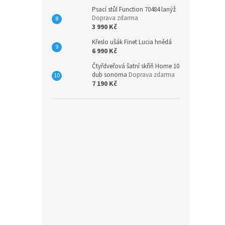
Psací stůl Function 70484 lanýž
Doprava zdarma
3 990 Kč
Křeslo ušák Finet Lucia hnědá
6 990 Kč
Čtyřdveřová šatní skříň Home 10
dub sonoma
Doprava zdarma
7 190 Kč