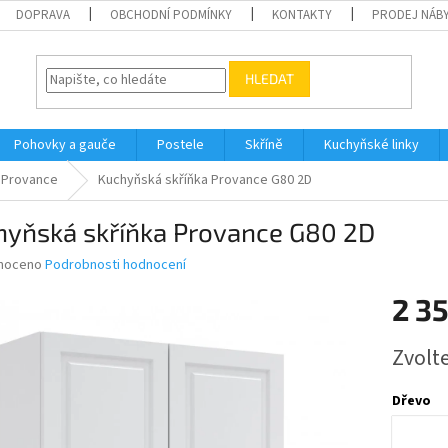
DOPRAVA
OBCHODNÍ PODMÍNKY
KONTAKTY
PRODEJ NÁBY
HLEDAT
Pohovky a gauče
Postele
Skříně
Kuchyňské linky
Provance
Kuchyňská skříňka Provance G80 2D
hyňská skříňka Provance G80 2D
né
noceno
Podrobnosti hodnocení
ní
2 3
u
Měrná
Zvolt
cena:
ek.
Dřevo