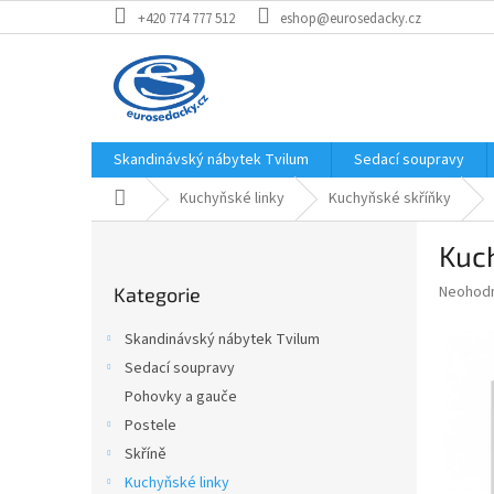
Přejít
+420 774 777 512
eshop@eurosedacky.cz
na
obsah
Skandinávský nábytek Tvilum
Sedací soupravy
Domů
Kuchyňské linky
Kuchyňské skříňky
P
Kuc
o
Přeskočit
s
Průměr
Neohod
Kategorie
kategorie
t
hodnoce
r
produkt
Skandinávský nábytek Tvilum
a
je
Sedací soupravy
0,0
n
z
Pohovky a gauče
n
5
í
Postele
hvězdič
p
Skříně
a
Kuchyňské linky