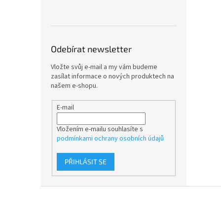
Odebírat newsletter
Vložte svůj e-mail a my vám budeme
zasílat informace o nových produktech na
našem e-shopu.
E-mail
Vložením e-mailu souhlasíte s
podmínkami ochrany osobních údajů
PŘIHLÁSIT SE
Z
á
p