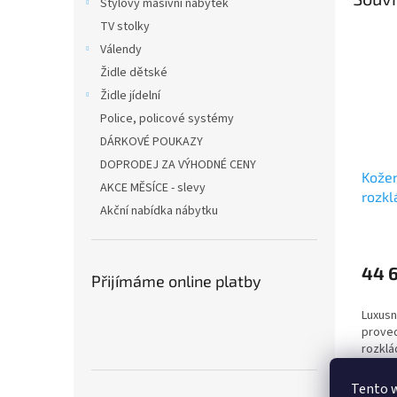
Stylový masivní nábytek
TV stolky
Válendy
Židle dětské
Židle jídelní
Police, policové systémy
DÁRKOVÉ POUKAZY
DOPRODEJ ZA VÝHODNÉ CENY
Kožen
AKCE MĚSÍCE - slevy
rozkl
Akční nabídka nábytku
44 
Přijímáme online platby
Luxusní
proved
rozklá
kůže 
Tento 