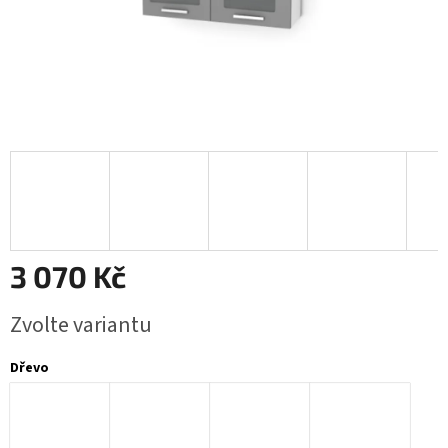
3 070 Kč
Měrná
Zvolte variantu
cena:
Dřevo