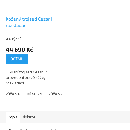
Kožený trojsed Cezar II
rozkládací
4-6 týdnů
44 690 Kč
DETAIL
Luxusní trojsed Cezar II v
provedení pravé kůže,
rozkládací
kůže S16
kůže S21
kůže S22
kůže S27
kůže S35
kůže S38
Popis
Diskuze