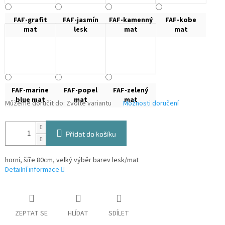
FAF-grafit
FAF-jasmín
FAF-kamenný
FAF-kobe
mat
lesk
mat
mat
FAF-marine
FAF-popel
FAF-zelený
blue mat
mat
mat
Můžeme doručit do:
Zvolte variantu
Možnosti doručení
Přidat do košíku
horní, šíře 80cm, velký výběr barev lesk/mat
Detailní informace
ZEPTAT SE
HLÍDAT
SDÍLET