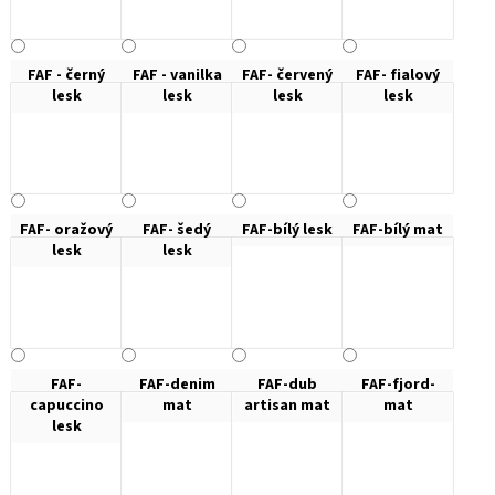
FAF - černý
FAF - vanilka
FAF- červený
FAF- fialový
lesk
lesk
lesk
lesk
FAF- oražový
FAF- šedý
FAF-bílý lesk
FAF-bílý mat
lesk
lesk
FAF-
FAF-denim
FAF-dub
FAF-fjord-
capuccino
mat
artisan mat
mat
lesk