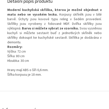
Detailní popis produktu
Moderní kuchyňská skříňka, kterou je možné objednat v
matu nebo ve vysokém lesku.
Korpusy skříněk jsou v bílé
barvě. Úchyty jsou kovové typu reling v šedém provedení.
Skříňky jsou vyrobeny z foliované MDF. Dvířka skříňky jsou
výklopná.
Barvu si můžete vybrat ze vzorníku.
Svou vysněnou
kuchyň si můžete sestavit buď z jednotlivých skříněk nebo
skříňky dokoupit ke kuchyňské sestavě. Skříňka je dodávána v
demontu.
Rozměry:
Výška: 72 cm
Šířka: 80 cm
Hloubka: 30 cm
Hrany mají ABS o šíři 0,6 mm.
Šířka korpusu je 18 mm.
Z
á
p