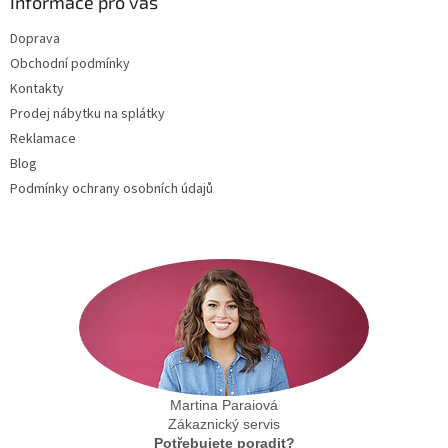
a
Informace pro vás
t
Doprava
í
Obchodní podmínky
Kontakty
Prodej nábytku na splátky
Reklamace
Blog
Podmínky ochrany osobních údajů
Martina Paraiová
Zákaznický servis
Potřebujete poradit?