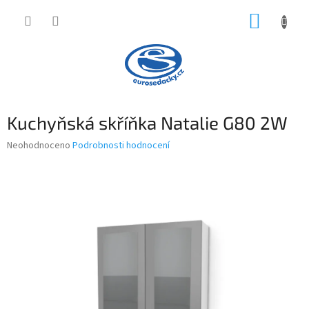
Přejít
NÁKUP
na
obsah
KOŠÍK
Kuchyňská skříňka Natalie G80 2W
Průměrné
Neohodnoceno
Podrobnosti hodnocení
hodnocení
produktu
je
0,0
z
5
hvězdiček.