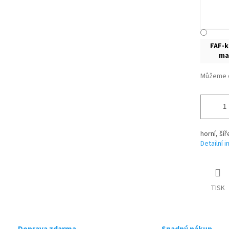
FAF-
ma
Můžeme d
horní, ší
Detailní 
TISK
Doprava zdarma
Snadný nákup