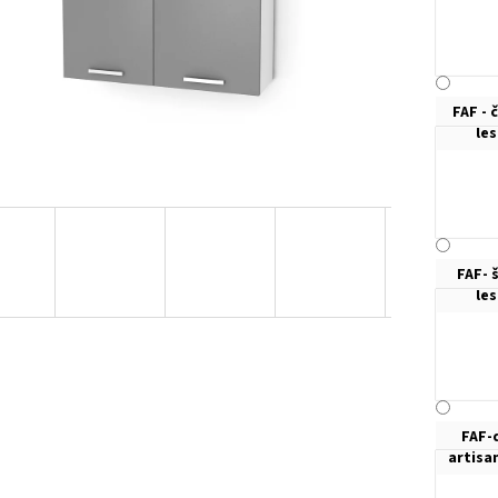
FAF - 
le
FAF- 
le
FAF-
artisa