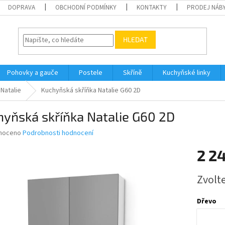
DOPRAVA
OBCHODNÍ PODMÍNKY
KONTAKTY
PRODEJ NÁBY
HLEDAT
Pohovky a gauče
Postele
Skříně
Kuchyňské linky
Natalie
Kuchyňská skříňka Natalie G60 2D
yňská skříňka Natalie G60 2D
né
noceno
Podrobnosti hodnocení
ní
2 2
u
Měrná
Zvolt
cena:
ek.
Dřevo