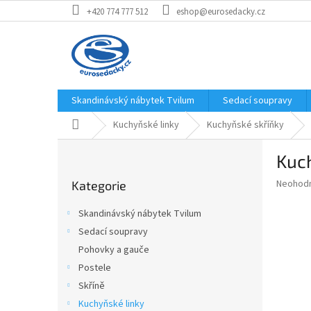
Přejít
+420 774 777 512
eshop@eurosedacky.cz
na
obsah
Skandinávský nábytek Tvilum
Sedací soupravy
Domů
Kuchyňské linky
Kuchyňské skříňky
P
Kuch
o
Přeskočit
s
Průměr
Neohod
Kategorie
kategorie
t
hodnoce
r
produkt
Skandinávský nábytek Tvilum
a
je
Sedací soupravy
0,0
n
z
Pohovky a gauče
n
5
í
Postele
hvězdič
p
Skříně
a
Kuchyňské linky