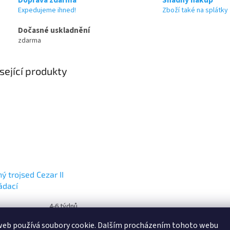
Expedujeme ihned!
Zboží také na splátky
Dočasné uskladnění
zdarma
sející produkty
ý trojsed Cezar II
ádací
4-6 týdnů
web používá soubory cookie. Dalším procházením tohoto webu
690 Kč