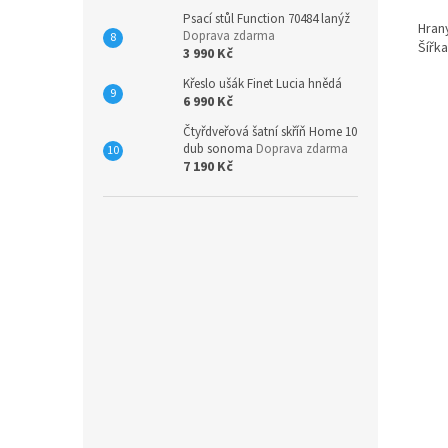
Psací stůl Function 70484 lanýž
Hrany
Doprava zdarma
Šířk
3 990 Kč
Křeslo ušák Finet Lucia hnědá
6 990 Kč
Čtyřdveřová šatní skříň Home 10
dub sonoma
Doprava zdarma
7 190 Kč