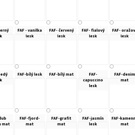
černý
FAF - vanilka
FAF- červený
FAF- fialový
FAF- oražo
sk
lesk
lesk
lesk
lesk
šedý
FAF-bílý lesk
FAF-bílý mat
FAF-
FAF-denim
sk
capuccino
mat
lesk
dub
FAF-fjord-
FAF-grafit
FAF-jasmín
FAF-kamen
n mat
mat
mat
lesk
mat