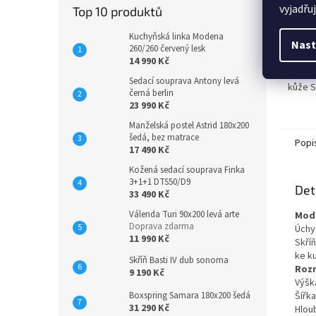
vyjadřu
Top 10 produktů
Luxusní
Kuchyňská linka Modena
Nast
proved
260/260 červený lesk
rozklá
14 990 Kč
Sedací souprava Antony levá
kůže 
černá berlin
23 990 Kč
Manželská postel Astrid 180x200
šedá, bez matrace
Popi
17 490 Kč
Kožená sedací souprava Finka
3+1+1 DTS50/D9
Det
33 490 Kč
Válenda Turi 90x200 levá arte
Mode
Doprava zdarma
Úchy
11 990 Kč
Skří
ke k
Skříň Basti IV dub sonoma
Roz
9 190 Kč
Výšk
Šířka
Boxspring Samara 180x200 šedá
31 290 Kč
Hlou