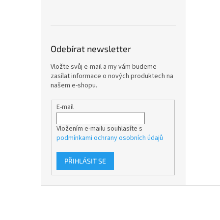
Odebírat newsletter
Vložte svůj e-mail a my vám budeme
zasílat informace o nových produktech na
našem e-shopu.
E-mail
Vložením e-mailu souhlasíte s
podmínkami ochrany osobních údajů
PŘIHLÁSIT SE
Z
á
p