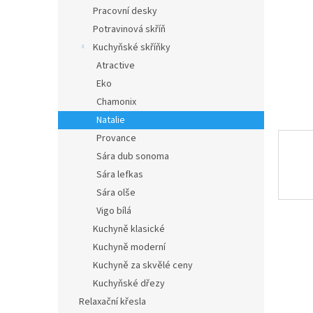
n
Pracovní desky
e
Potravinová skříň
l
Kuchyňské skříňky
Atractive
Eko
Chamonix
Natalie
Provance
Sára dub sonoma
Sára lefkas
Sára olše
Vigo bílá
Kuchyně klasické
Kuchyně moderní
Kuchyně za skvělé ceny
Kuchyňské dřezy
Relaxační křesla