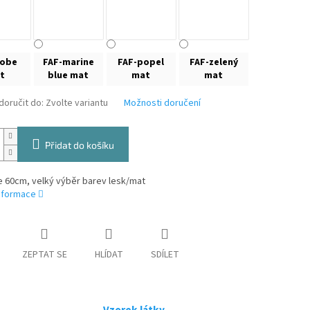
kobe
FAF-marine
FAF-popel
FAF-zelený
t
blue mat
mat
mat
oručit do:
Zvolte variantu
Možnosti doručení
Přidat do košíku
ře 60cm, velký výběr barev lesk/mat
informace
ZEPTAT SE
HLÍDAT
SDÍLET
Vzorek látky