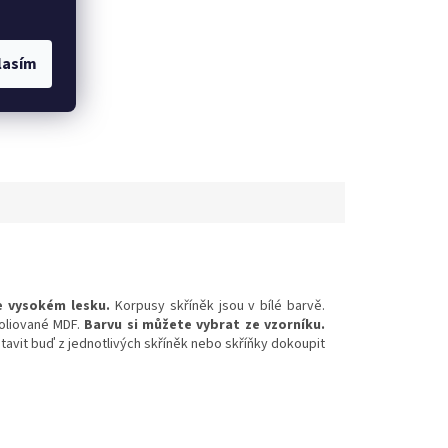
lasím
39
kůže S41
kůže S42
kůže S43
kůže S45
kůže S46
kůže S4
e vysokém lesku.
Korpusy skříněk jsou v bílé barvě.
oliované MDF.
Barvu si můžete vybrat ze vzorníku.
vit buď z jednotlivých skříněk nebo skříňky dokoupit