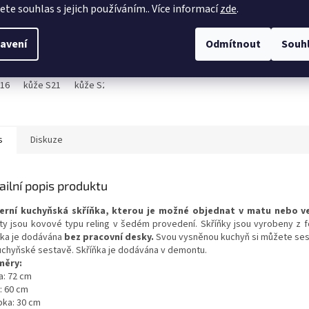
DETAIL
jete souhlas s jejich používáním.. Více informací
zde
.
 trojsed Cezar II v
avení
Odmítnout
Souh
ení pravé kůže,
dací
S16
kůže S21
kůže S22
kůže S27
kůže S35
kůže S38
kůže S
s
Diskuze
ailní popis produktu
rní kuchyňská skříňka, kterou je možné objednat v matu nebo v
ty jsou kovové typu reling v šedém provedení. Skříňky jsou vyrobeny z f
ňka je dodávána
bez pracovní desky.
Svou vysněnou kuchyň si můžete sesta
uchyňské sestavě. Skříňka je dodávána v demontu.
měry:
a: 72 cm
: 60 cm
bka: 30 cm