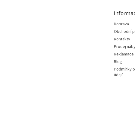
a
t
Informac
í
Doprava
Obchodní 
Kontakty
Prodej náby
Reklamace
Blog
Podmínky o
údajů