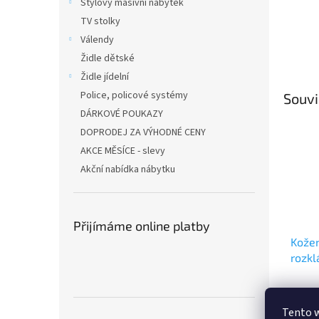
Stylový masivní nábytek
TV stolky
Válendy
Židle dětské
Židle jídelní
Police, policové systémy
Souvi
DÁRKOVÉ POUKAZY
DOPRODEJ ZA VÝHODNÉ CENY
AKCE MĚSÍCE - slevy
Akční nabídka nábytku
Přijímáme online platby
Kožen
rozkl
Tento 
44 