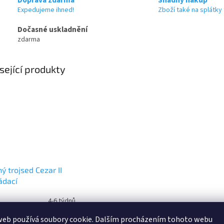
Expedujeme ihned!
Zboží také na splátky
Dočasné uskladnění
zdarma
sející produkty
ý trojsed Cezar II
ádací
4-6 týdnů
web používá soubory cookie. Dalším procházením tohoto webu
690 Kč