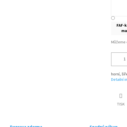
FAF-
ma
Můžeme d
horní, ší
Detailní 
TISK
Doprava zdarma
Snadný nákup