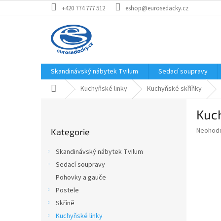
Přejít
+420 774 777 512
eshop@eurosedacky.cz
na
obsah
Skandinávský nábytek Tvilum
Sedací soupravy
Domů
Kuchyňské linky
Kuchyňské skříňky
P
Kuch
o
Přeskočit
s
Průměr
Neohod
Kategorie
kategorie
t
hodnoce
r
produkt
Skandinávský nábytek Tvilum
a
je
Sedací soupravy
0,0
n
z
Pohovky a gauče
n
5
í
Postele
hvězdič
p
Skříně
a
Kuchyňské linky