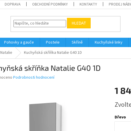
DOPRAVA
OBCHODNÍ PODMÍNKY
KONTAKTY
PRODEJ NÁBY
HLEDAT
Pohovky a gauče
Postele
Skříně
Kuchyňské linky
Natalie
Kuchyňská skříňka Natalie G40 1D
yňská skříňka Natalie G40 1D
né
noceno
Podrobnosti hodnocení
ní
1 8
u
Měrná
Zvolt
cena:
ek.
Dřevo