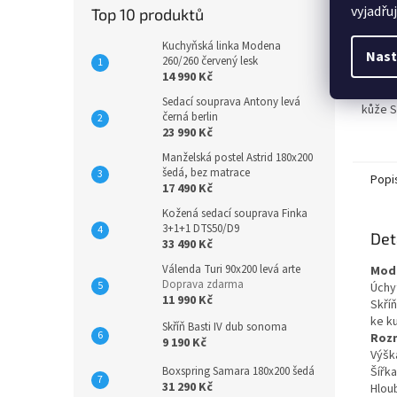
vyjadřu
Top 10 produktů
Luxusní
Kuchyňská linka Modena
Nast
proved
260/260 červený lesk
rozklá
14 990 Kč
Sedací souprava Antony levá
kůže 
černá berlin
23 990 Kč
Manželská postel Astrid 180x200
šedá, bez matrace
Popi
17 490 Kč
Kožená sedací souprava Finka
3+1+1 DTS50/D9
Det
33 490 Kč
Válenda Turi 90x200 levá arte
Mode
Doprava zdarma
Úchy
11 990 Kč
Skří
ke k
Skříň Basti IV dub sonoma
Roz
9 190 Kč
Výšk
Šířka
Boxspring Samara 180x200 šedá
31 290 Kč
Hlou