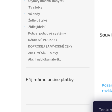
Stylový masivní nábytek
TV stolky
Válendy
Židle dětské
Židle jídelní
Police, policové systémy
Souvi
DÁRKOVÉ POUKAZY
DOPRODEJ ZA VÝHODNÉ CENY
AKCE MĚSÍCE - slevy
Akční nabídka nábytku
Přijímáme online platby
Kožen
rozkl
Tento 
44 