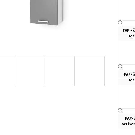
FAF - 
le
FAF- 
le
FAF-
artisa