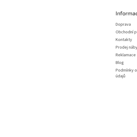
a
t
Informac
í
Doprava
Obchodní 
Kontakty
Prodej náby
Reklamace
Blog
Podmínky o
údajů