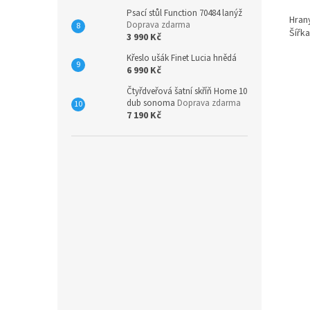
Psací stůl Function 70484 lanýž
Hrany
Doprava zdarma
Šířk
3 990 Kč
Křeslo ušák Finet Lucia hnědá
6 990 Kč
Čtyřdveřová šatní skříň Home 10
dub sonoma
Doprava zdarma
7 190 Kč