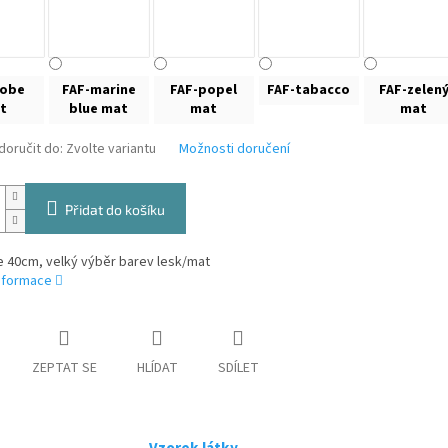
kobe
FAF-marine
FAF-popel
FAF-tabacco
FAF-zelen
t
blue mat
mat
mat
oručit do:
Zvolte variantu
Možnosti doručení
Přidat do košíku
ře 40cm, velký výběr barev lesk/mat
informace
ZEPTAT SE
HLÍDAT
SDÍLET
Vzorek látky