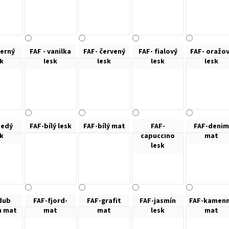
černý
FAF - vanilka
FAF- červený
FAF- fialový
FAF- oražo
sk
lesk
lesk
lesk
lesk
šedý
FAF-bílý lesk
FAF-bílý mat
FAF-
FAF-denim
sk
capuccino
mat
lesk
dub
FAF-fjord-
FAF-grafit
FAF-jasmín
FAF-kamen
n mat
mat
mat
lesk
mat