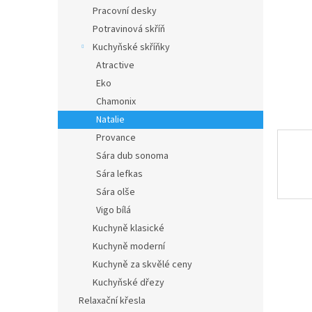
n
Pracovní desky
e
Potravinová skříň
l
Kuchyňské skříňky
Atractive
Eko
Chamonix
Natalie
Provance
Sára dub sonoma
Sára lefkas
Sára olše
Vigo bílá
Kuchyně klasické
Kuchyně moderní
Kuchyně za skvělé ceny
Kuchyňské dřezy
Relaxační křesla