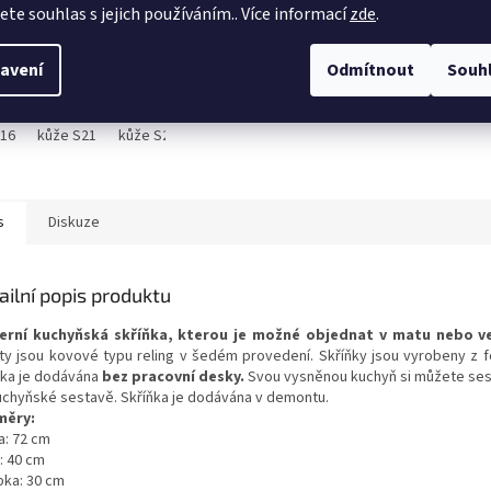
DETAIL
jete souhlas s jejich používáním.. Více informací
zde
.
 trojsed Cezar II v
avení
Odmítnout
Souh
ení pravé kůže,
dací
S16
kůže S21
kůže S22
kůže S27
kůže S35
kůže S38
kůže S
s
Diskuze
ailní popis produktu
rní kuchyňská skříňka, kterou je možné objednat v matu nebo v
ty jsou kovové typu reling v šedém provedení. Skříňky jsou vyrobeny z f
ňka je dodávána
bez pracovní desky.
Svou vysněnou kuchyň si můžete sesta
uchyňské sestavě. Skříňka je dodávána v demontu.
měry:
a: 72 cm
: 40 cm
bka: 30 cm