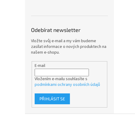
Odebírat newsletter
Vložte svůj e-mail a my vám budeme
zasílat informace o nových produktech na
našem e-shopu.
E-mail
Vložením e-mailu souhlasíte s
podmínkami ochrany osobních údajů
PŘIHLÁSIT SE
Z
á
p