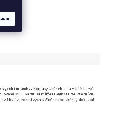
lasím
39
kůže S41
kůže S42
kůže S43
kůže S45
kůže S46
kůže S4
e vysokém lesku.
Korpusy skříněk jsou v bílé barvě.
oliované MDF.
Barvu si můžete vybrat ze vzorníku.
vit buď z jednotlivých skříněk nebo skříňky dokoupit