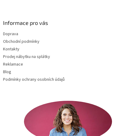
Z
á
p
a
Informace pro vás
t
Doprava
í
Obchodní podmínky
Kontakty
Prodej nábytku na splátky
Reklamace
Blog
Podmínky ochrany osobních údajů