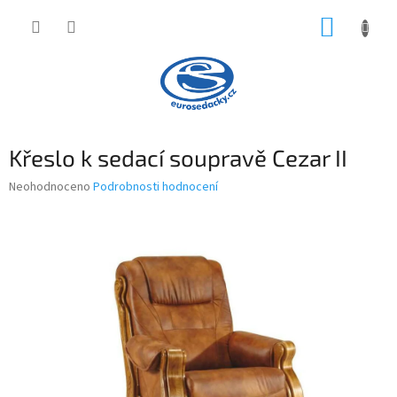
Přejít
NÁKUP
na
obsah
KOŠÍK
Křeslo k sedací soupravě Cezar II
Průměrné
Neohodnoceno
Podrobnosti hodnocení
hodnocení
produktu
je
0,0
z
5
hvězdiček.