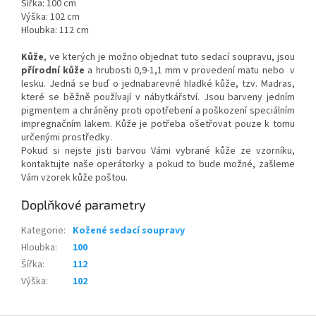
Šířka: 100 cm
Výška: 102 cm
Hloubka: 112 cm
Kůže
, ve kterých je možno objednat tuto sedací soupravu, jsou
přírodní kůže
a hrubosti 0,9-1,1 mm v provedení matu nebo v
lesku. Jedná se buď o jednabarevné hladké kůže, tzv. Madras,
které se běžně používají v nábytkářství. Jsou barveny jedním
pigmentem a chráněny proti opotřebení a poškození speciálním
impregnačním lakem. Kůže je potřeba ošetřovat pouze k tomu
určenými prostředky.
Pokud si nejste jisti barvou Vámi vybrané kůže ze vzorníku,
kontaktujte naše operátorky a pokud to bude možné, zašleme
Vám vzorek kůže poštou.
Doplňkové parametry
Kategorie
:
Kožené sedací soupravy
Hloubka
:
100
Šířka
:
112
Výška
:
102