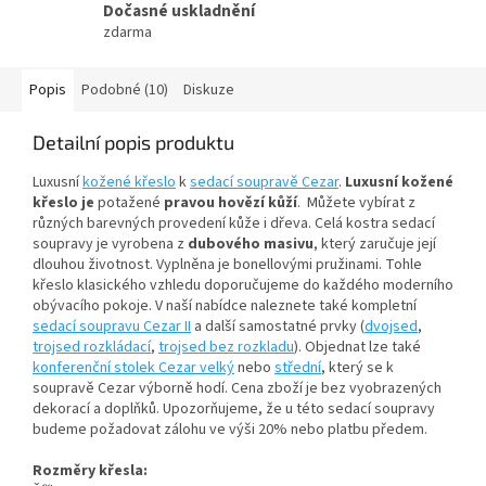
Dočasné uskladnění
zdarma
Popis
Podobné (10)
Diskuze
Detailní popis produktu
Luxusní
kožené křeslo
k
sedací soupravě Cezar
.
Luxusní kožené
křeslo je
potažené
pravou hovězí kůží
. Můžete vybírat z
různých barevných provedení kůže i dřeva. Celá kostra sedací
soupravy je vyrobena z
dubového masivu
, který zaručuje její
dlouhou životnost. Vyplněna je bonellovými pružinami. Tohle
křeslo klasického vzhledu doporučujeme do každého moderního
obývacího pokoje. V naší nabídce naleznete také kompletní
sedací soupravu Cezar II
a další samostatné prvky (
dvojsed
,
trojsed rozkládací
,
trojsed bez rozkladu
). Objednat lze také
konferenční stolek Cezar velký
nebo
střední
, který se k
soupravě Cezar výborně hodí. Cena zboží je bez vyobrazených
dekorací a doplňků. Upozorňujeme, že u této sedací soupravy
budeme požadovat zálohu ve výši 20% nebo platbu předem.
Rozměry křesla: