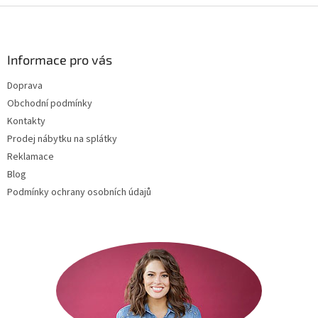
Z
á
p
a
Informace pro vás
t
Doprava
í
Obchodní podmínky
Kontakty
Prodej nábytku na splátky
Reklamace
Blog
Podmínky ochrany osobních údajů