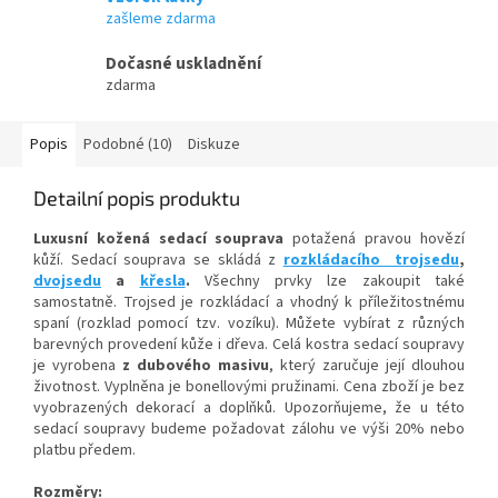
zašleme zdarma
Dočasné uskladnění
zdarma
Popis
Podobné (10)
Diskuze
Detailní popis produktu
Luxusní kožená sedací souprava
potažená pravou hovězí
kůží. Sedací souprava se skládá z
rozkládacího trojsedu
,
dvojsedu
a
křesla
.
Všechny prvky lze zakoupit také
samostatně. Trojsed je rozkládací a vhodný k příležitostnému
spaní (rozklad pomocí tzv. vozíku). Můžete vybírat z různých
barevných provedení kůže i dřeva. Celá kostra sedací soupravy
je vyrobena
z dubového masivu
, který zaručuje její dlouhou
životnost. Vyplněna je bonellovými pružinami. Cena zboží je bez
vyobrazených dekorací a doplňků. Upozorňujeme, že u této
sedací soupravy budeme požadovat zálohu ve výši 20% nebo
platbu předem.
Rozměry: