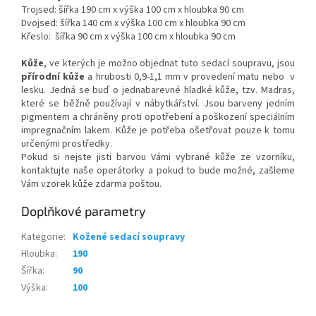
Trojsed: šířka 190 cm x výška 100 cm x hloubka 90 cm
Dvojsed: šířka 140 cm x výška 100 cm x hloubka 90 cm
Křeslo: šířka 90 cm x výška 100 cm x hloubka 90 cm
Kůže
, ve kterých je možno objednat tuto sedací soupravu, jsou
přírodní kůže
a hrubosti 0,9-1,1 mm v provedení matu nebo v
lesku. Jedná se buď o jednabarevné hladké kůže, tzv. Madras,
které se běžně používají v nábytkářství. Jsou barveny jedním
pigmentem a chráněny proti opotřebení a poškození speciálním
impregnačním lakem. Kůže je potřeba ošetřovat pouze k tomu
určenými prostředky.
Pokud si nejste jisti barvou Vámi vybrané kůže ze vzorníku,
kontaktujte naše operátorky a pokud to bude možné, zašleme
Vám vzorek kůže zdarma poštou.
Doplňkové parametry
Kategorie
:
Kožené sedací soupravy
Hloubka
:
190
Šířka
:
90
Výška
:
100