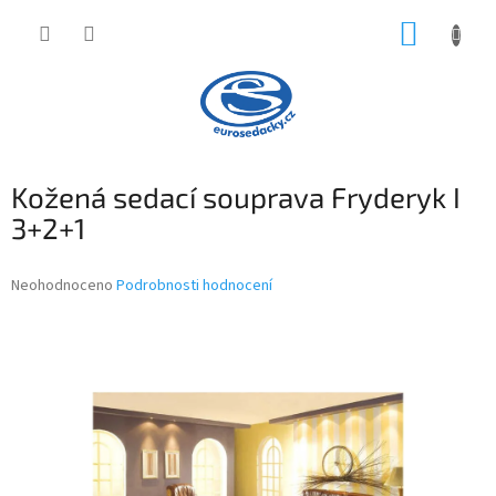
Přejít
NÁKUP
na
obsah
KOŠÍK
Kožená sedací souprava Fryderyk I
3+2+1
Průměrné
Neohodnoceno
Podrobnosti hodnocení
hodnocení
produktu
je
0,0
z
5
hvězdiček.