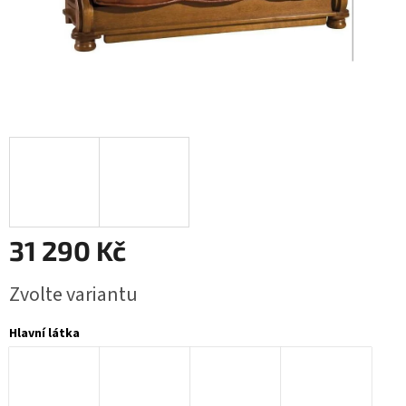
31 290 Kč
Měrná
Zvolte variantu
cena:
Hlavní látka