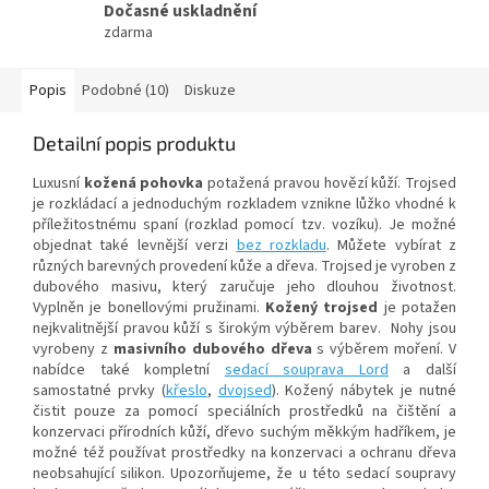
Dočasné uskladnění
zdarma
Popis
Podobné (10)
Diskuze
Detailní popis produktu
Luxusní
kožená pohovka
potažená pravou hovězí kůží. Trojsed
je rozkládací a jednoduchým rozkladem vznikne lůžko vhodné k
příležitostnému spaní (rozklad pomocí tzv. vozíku). Je možné
objednat také levnější verzi
bez rozkladu
. Můžete vybírat z
různých barevných provedení kůže a dřeva. Trojsed je vyroben z
dubového masivu, který zaručuje jeho dlouhou životnost.
Vyplněn je bonellovými pružinami.
Kožený trojsed
je potažen
nejkvalitnější pravou kůží s širokým výběrem barev. Nohy jsou
vyrobeny z
masivního dubového dřeva
s výběrem moření. V
nabídce také kompletní
sedací souprava Lord
a další
samostatné prvky (
křeslo
,
dvojsed
). Kožený nábytek je nutné
čistit pouze za pomocí speciálních prostředků na čištění a
konzervaci přírodních kůží, dřevo suchým měkkým hadříkem, je
možné též používat prostředky na konzervaci a ochranu dřeva
neobsahující silikon. Upozorňujeme, že u této sedací soupravy