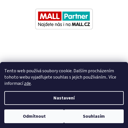
Tento web používá soubory cookie. Dalším procházením
tohoto webu vyjadřujete souhlas s jejich používáním.. Více
informací
zde
.
Vytvořil Shoptet
Nastavení
Nastavil tým EshopyUmíme.cz
Odmítnout
Souhlasím
Copyright 2026
Eurosedacky.cz
. Všechna práva vyhrazena.