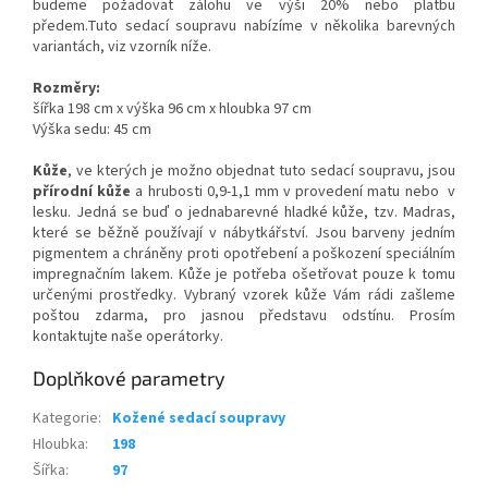
budeme požadovat zálohu ve výši 20% nebo platbu
předem.Tuto sedací soupravu nabízíme v několika barevných
variantách, viz vzorník níže.
Rozměry:
šířka 198 cm x výška 96 cm x hloubka 97 cm
Výška sedu: 45 cm
Kůže
, ve kterých je možno objednat tuto sedací soupravu, jsou
přírodní kůže
a hrubosti 0,9-1,1 mm v provedení matu nebo v
lesku. Jedná se buď o jednabarevné hladké kůže, tzv. Madras,
které se běžně používají v nábytkářství. Jsou barveny jedním
pigmentem a chráněny proti opotřebení a poškození speciálním
impregnačním lakem. Kůže je potřeba ošetřovat pouze k tomu
určenými prostředky. Vybraný vzorek kůže Vám rádi zašleme
poštou zdarma, pro jasnou představu odstínu. Prosím
kontaktujte naše operátorky.
Doplňkové parametry
Kategorie
:
Kožené sedací soupravy
Hloubka
:
198
Šířka
:
97