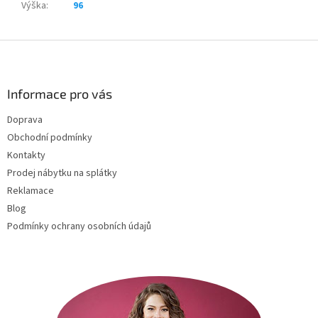
Výška
:
96
Z
á
p
a
Informace pro vás
t
Doprava
í
Obchodní podmínky
Kontakty
Prodej nábytku na splátky
Reklamace
Blog
Podmínky ochrany osobních údajů