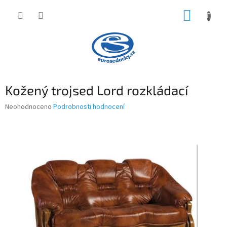
Přejít
NÁKUP
na
obsah
KOŠÍK
Kožený trojsed Lord rozkládací
Průměrné
Neohodnoceno
Podrobnosti hodnocení
hodnocení
produktu
je
0,0
z
5
hvězdiček.