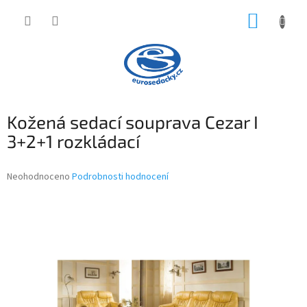
Přejít
NÁKUP
na
obsah
KOŠÍK
Kožená sedací souprava Cezar I
3+2+1 rozkládací
Průměrné
Neohodnoceno
Podrobnosti hodnocení
hodnocení
produktu
je
0,0
z
5
hvězdiček.