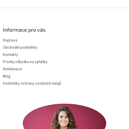
Z
á
p
a
Informace pro vás
t
Doprava
í
Obchodní podmínky
Kontakty
Prodej nábytku na splátky
Reklamace
Blog
Podmínky ochrany osobních údajů