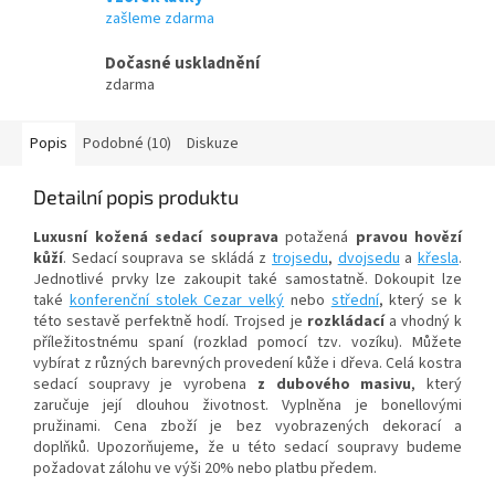
zašleme zdarma
Dočasné uskladnění
zdarma
Popis
Podobné (10)
Diskuze
Detailní popis produktu
Luxusní kožená sedací souprava
potažená
pravou hovězí
kůží
. Sedací souprava se skládá z
trojsedu
,
dvojsedu
a
křesla
.
Jednotlivé prvky lze zakoupit také samostatně. Dokoupit lze
také
konferenční stolek Cezar velký
nebo
střední
, který se k
této sestavě perfektně hodí. Trojsed je
rozkládací
a vhodný k
příležitostnému spaní (rozklad pomocí tzv. vozíku). Můžete
vybírat z různých barevných provedení kůže i dřeva. Celá kostra
sedací soupravy je vyrobena
z dubového masivu
, který
zaručuje její dlouhou životnost. Vyplněna je bonellovými
pružinami. Cena zboží je bez vyobrazených dekorací a
doplňků. Upozorňujeme, že u této sedací soupravy budeme
požadovat zálohu ve výši 20% nebo platbu předem.