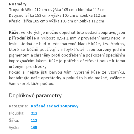
Rozměry:
Trojsed: šířka 212 cm x výška 105 cm x hloubka 112 cm
Dvojsed: šířka 153 cm x výška 105 cm x hloubka 112 cm
Křeslo: šířka 105 cm x výška 105 cm x hloubka 112 cm
Kůže
, ve kterých je možno objednat tuto sedací soupravu, jsou
přírodní kůže
a hrubosti 0,9-1,1 mm v provedení matu nebo v
lesku. Jedná se buď o jednabarevné hladké kůže, tzv. Madras,
které se běžně používají v nábytkářství. Jsou barveny jedním
pigmentem a chráněny proti opotřebení a poškození speciálním
impregnačním lakem. Kůže je potřeba ošetřovat pouze k tomu
určenými prostředky.
Pokud si nejste jisti barvou Vámi vybrané kůže ze vzorníku,
kontaktujte naše operátorky a pokud to bude možné, zašleme
Vám vzorek kůže poštou.
Doplňkové parametry
Kategorie
:
Kožené sedací soupravy
Hloubka
:
212
Šířka
:
112
Výška
:
105