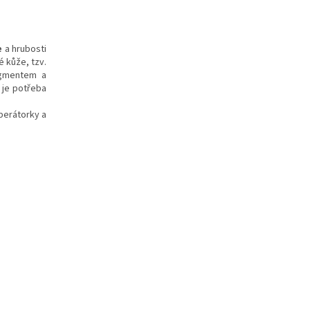
e
a hrubosti
 kůže, tzv.
igmentem a
 je potřeba
perátorky a