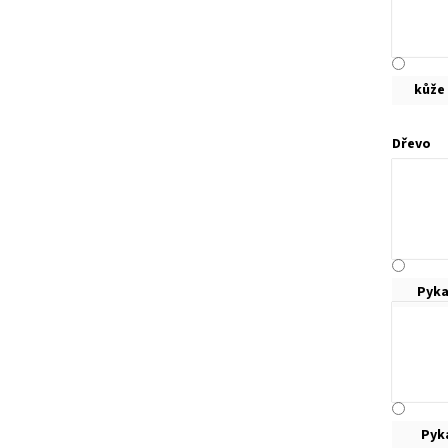
kůže
Dřevo
Pyka
Pyk