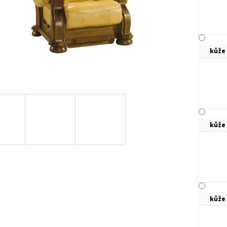
kůže
kůže
kůže