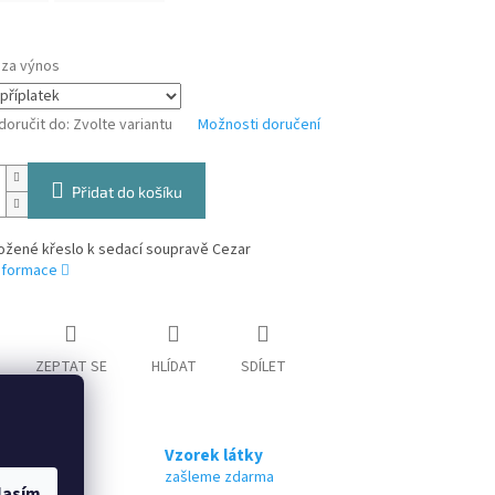
 za výnos
oručit do:
Zvolte variantu
Možnosti doručení
Přidat do košíku
kožené křeslo k sedací soupravě Cezar
informace
ZEPTAT SE
HLÍDAT
SDÍLET
Vzorek látky
zašleme zdarma
lasím