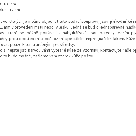
a: 105 cm
bka: 112 cm
e
, ve kterých je možno objednat tuto sedací soupravu, jsou
přírodní kůž
1,1 mm v provedení matu nebo v lesku. Jedná se buď o jednabarevné hladké
as, které se běžně používají v nábytkářství. Jsou barveny jedním p
něny proti opotřebení a poškození speciálním impregnačním lakem. Kůže
řovat pouze k tomu určenými prostředky.
d si nejste jisti barvou Vámi vybrané kůže ze vzorníku, kontaktujte naše o
d to bude možné, zašleme Vám vzorek kůže poštou.