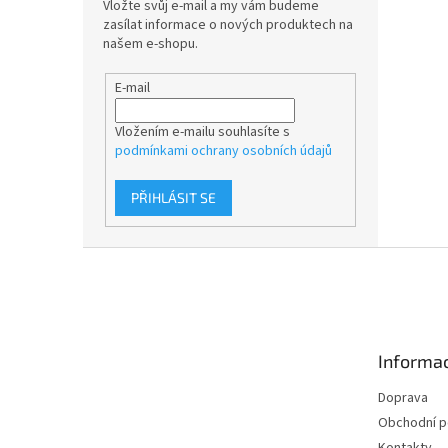
Vložte svůj e-mail a my vám budeme
zasílat informace o nových produktech na
našem e-shopu.
E-mail
Vložením e-mailu souhlasíte s
podmínkami ochrany osobních údajů
PŘIHLÁSIT SE
Z
á
p
a
t
Informac
í
Doprava
Obchodní 