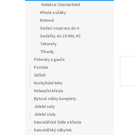
n
Kolekce Chesterfield
e
Křesla a ušáky
l
Rohové
Sedací soupravy do U
Sedačky do 10 000,-Kč
Taburety
Třísedy
Pohovky a gauče
Postele
Skříně
Kuchyňské linky
Relaxační křesla
Bytové stěny komplety
Jídelní sety
Jídelní stoly
Kancelářské židle a křesla
Kancelářský nábytek