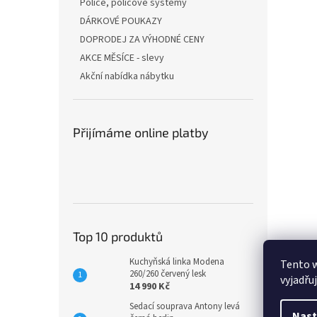
Police, policové systémy
DÁRKOVÉ POUKAZY
DOPRODEJ ZA VÝHODNÉ CENY
AKCE MĚSÍCE - slevy
Akční nabídka nábytku
Přijímáme online platby
Top 10 produktů
Kuchyňská linka Modena
Tento 
260/260 červený lesk
vyjadřu
14 990 Kč
Sedací souprava Antony levá
Nast