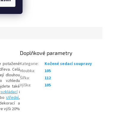
Doplňkové parametry
e
potažené
Kategorie
:
Kožené sedací soupravy
dřeva. Celá
Hloubka
:
105
její dlouhou
Šířka
:
112
ho vzhledu
Výška
:
105
jdete také
rozkládací
i
bo
střední
,
dekorací a
ve výši 20%