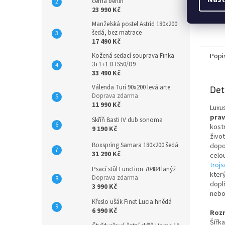
černá berlin
23 990 Kč
Manželská postel Astrid 180x200
šedá, bez matrace
17 490 Kč
Popi
Kožená sedací souprava Finka
3+1+1 DTS50/D9
33 490 Kč
Válenda Turi 90x200 levá arte
Det
Doprava zdarma
11 990 Kč
Luxu
prav
Skříň Basti IV dub sonoma
kost
9 190 Kč
živo
Boxspring Samara 180x200 šedá
dopo
31 290 Kč
cel
troj
Psací stůl Function 70484 lanýž
kter
Doprava zdarma
dopl
3 990 Kč
nebo
Křeslo ušák Finet Lucia hnědá
6 990 Kč
Rozm
Šířka