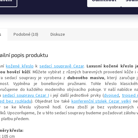
Dočasné uskladnění
zdarma
s
Podobné (10)
Diskuze
ailní popis produktu
sní
kožené křeslo
k
sedací soupravě Cezar
.
Luxusní kožené křeslo j
ou hovězí kůží
. Můžete vybírat z různých barevných provedení kůže i 
ra sedací soupravy je vyrobena z
dubového masivu
, který zaručuje 
tnost. Vyplněna je bonellovými pružinami. Tohle křeslo klasické
ručujeme do každého moderního obývacího pokoje. V naší nabídce na
ou
sedací soupravu Cezar I
i její další jednotlivé prvky (
dvojsed
,
trojsed 
sed bez rozkladu
). Objednat lze také
konferenční stolek Cezar velký
ne
ý se ke křeslu výborně hodí. Cena zboží je bez vyobrazených 
ňků. Upozorňujeme, že u této sedací soupravy budeme požadovat zálohu 
 platbu předem.
ěry křesla:
: 105 cm