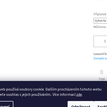
Příplatek
Můžeme d
Luxusní 
Detailní 
TISK
web používá soubory cookie. Dalším procházením tohoto webu
jete souhlas s jejich používáním.. Více informací
zde
.
Doprava zdarma
Snadný nákup
Expedujeme ihned!
Zboží také na splátky
avení
Odmítnout
Souh