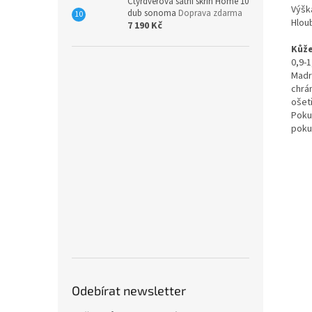
Čtyřdveřová šatní skříň Home 10
Výšk
dub sonoma
Doprava zdarma
Hlou
7 190 Kč
Kůž
0,9-
Madr
chrá
ošet
Poku
poku
Odebírat newsletter