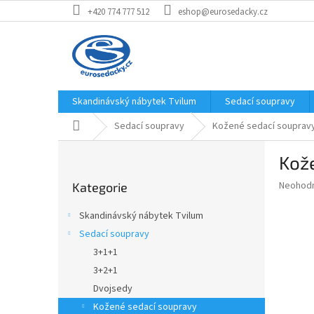
Přejít
+420 774 777 512
eshop@eurosedacky.cz
na
obsah
Skandinávský nábytek Tvilum
Sedací soupravy
Domů
Sedací soupravy
Kožené sedací souprav
P
Kože
o
Přeskočit
s
Průměr
Neohod
Kategorie
kategorie
t
hodnoce
r
produkt
Skandinávský nábytek Tvilum
a
je
Sedací soupravy
0,0
n
z
3+1+1
n
5
í
3+2+1
hvězdič
p
Dvojsedy
a
Kožené sedací soupravy