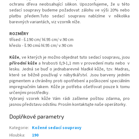
ochranu dřeva neobsahující silikon. Upozorňujeme, že u této
sedací soupravy budeme požadovat zálohu ve výši 20% nebo
platbu předem.Tuto sedací soupravu nabízíme v několika
barevných variantách, viz vzorník níže.
ROZMĚRY
třísed - š.190 cm/ hl.95 cm/ v.90 cm
křeslo - š.90 cmú hl.95 cm/ v.90 cm
Kůže
, ve kterých je možno objednat tuto sedací soupravu, jsou
přírodní kůže
a hrubosti 0,9-1,1 mm v provedení matu nebo v
lesku. Jedná se buď o jednabarevné hladké kůže, tzv. Madras,
které se běžně používají v nábytkářství. Jsou barveny jedním
pigmentem a chráněny proti opotřebení a poškození speciálním
impregnačním lakem. Kůže je potřeba ošetřovat pouze k tomu
určenými prostředky.
Vybraný vzorek kůže Vám rádi zašleme poštou zdarma, pro
jasnou představu odstínu. Prosím kontaktujte naše operátorky.
Doplňkové parametry
Kategorie
:
Kožené sedací soupravy
Hloubka
:
190