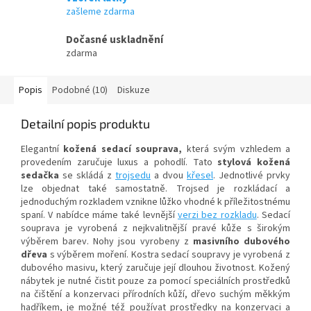
zašleme zdarma
Dočasné uskladnění
zdarma
Popis
Podobné (10)
Diskuze
Detailní popis produktu
Elegantní
kožená sedací souprava,
která svým vzhledem a
provedením zaručuje luxus a pohodlí. Tato
stylová kožená
sedačka
se skládá z
trojsedu
a dvou
křesel
. Jednotlivé prvky
lze objednat také samostatně. Trojsed je rozkládací a
jednoduchým rozkladem vznikne lůžko vhodné k příležitostnému
spaní. V nabídce máme také levnější
verzi bez rozkladu
. Sedací
souprava
je vyrobená z nejkvalitnější pravé kůže s širokým
výběrem barev. Nohy jsou vyrobeny z
masivního dubového
dřeva
s výběrem moření. Kostra sedací soupravy je vyrobená z
dubového masivu, který zaručuje její dlouhou životnost. Kožený
nábytek je nutné čistit pouze za pomocí speciálních prostředků
na čištění a konzervaci přírodních kůží, dřevo suchým měkkým
hadříkem, je možné též používat prostředky na konzervaci a