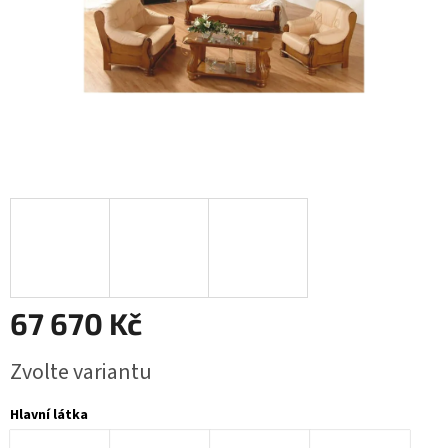
67 670 Kč
Měrná
Zvolte variantu
cena:
Hlavní látka