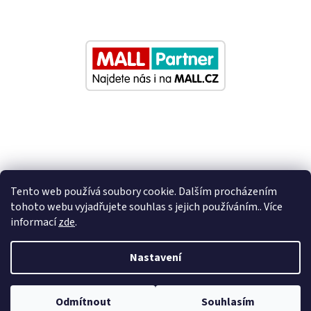
Tento web používá soubory cookie. Dalším procházením
tohoto webu vyjadřujete souhlas s jejich používáním.. Více
informací
zde
.
Vytvořil Shoptet
Nastavení
Nastavil tým EshopyUmíme.cz
Odmítnout
Souhlasím
Copyright 2026
Eurosedacky.cz
. Všechna práva vyhrazena.