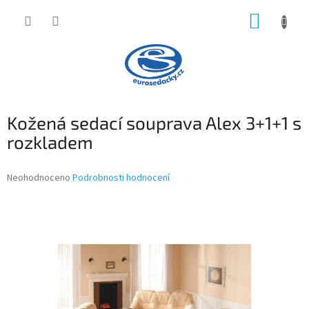
Přejít
NÁKUP
na
obsah
KOŠÍK
Kožená sedací souprava Alex 3+1+1 s
rozkladem
Průměrné
Neohodnoceno
Podrobnosti hodnocení
hodnocení
produktu
je
0,0
z
5
hvězdiček.