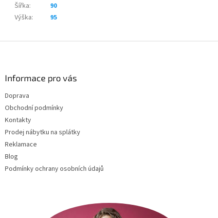
Šířka
:
90
Výška
:
95
Z
á
p
a
Informace pro vás
t
Doprava
í
Obchodní podmínky
Kontakty
Prodej nábytku na splátky
Reklamace
Blog
Podmínky ochrany osobních údajů