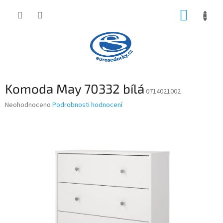
Přejít
NÁKUP
na
obsah
KOŠÍK
Komoda May 70332 bílá
0714021002
Průměrné
Neohodnoceno
Podrobnosti hodnocení
hodnocení
produktu
je
0,0
z
5
hvězdiček.