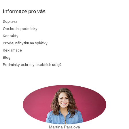
p
a
Informace pro vás
t
Doprava
í
Obchodní podmínky
Kontakty
Prodej nábytku na splátky
Reklamace
Blog
Podmínky ochrany osobních údajů
Martina Paraiová