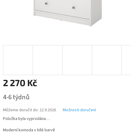
2 270 Kč
Měrná
4-6 týdnů
cena:
Můžeme doručit do:
22.9.2026
Možnosti doručení
Položka byla vyprodána…
Moderní komoda v bílé barvě