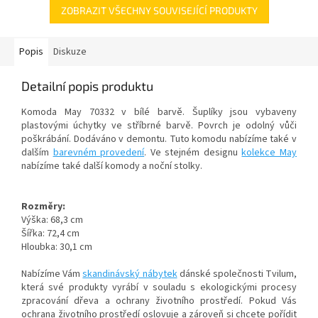
ZOBRAZIT VŠECHNY SOUVISEJÍCÍ PRODUKTY
Popis
Diskuze
Detailní popis produktu
Komoda May 70332 v bílé barvě. Šuplíky jsou vybaveny
plastovými úchytky ve stříbrné barvě. Povrch je odolný vůči
poškrábání. Dodáváno v demontu. Tuto komodu nabízíme také v
dalším
barevném provedení
. Ve stejném designu
kolekce May
nabízíme také další komody a noční stolky.
Rozměry:
Výška: 68,3 cm
Šířka: 72,4 cm
Hloubka: 30,1 cm
Nabízíme Vám
skandinávský nábytek
dánské společnosti Tvilum,
která své produkty vyrábí v souladu s ekologickými procesy
zpracování dřeva a ochrany životního prostředí. Pokud Vás
ochrana životního prostředí oslovuje a zároveň si chcete pořídit