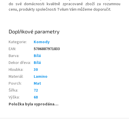
do své domácnosti kvalitně zpracované zboží za rozumnou
cenu, produkty společnosti Tvilum Vám můžeme doporučit.
Doplňkové parametry
Kategorie
:
Komody
EAN
:
5706887971833
Barva
:
Bílá
Dekor dřeva
:
Bílá
Hloubka
:
30
Materiál
:
Lamino
Povrch
:
Mat
Šířka
:
72
Výška
:
68
Položka byla vyprodána…
Z
á