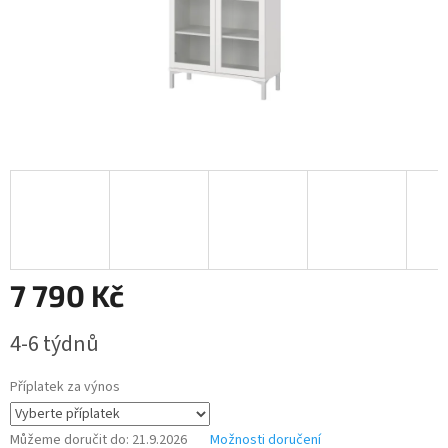
7 790 Kč
Měrná
4-6 týdnů
cena:
Příplatek za výnos
Můžeme doručit do:
21.9.2026
Možnosti doručení