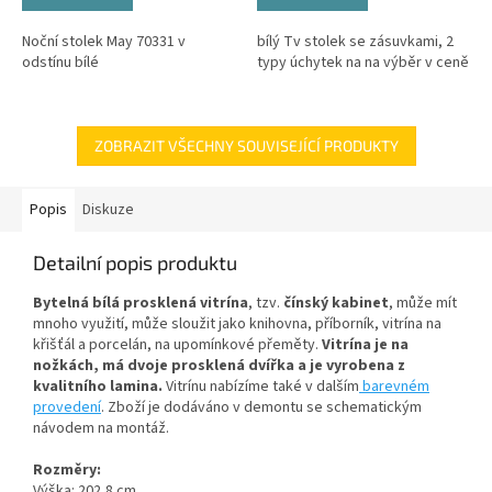
Noční stolek May 70331 v
bílý Tv stolek se zásuvkami, 2
odstínu bílé
typy úchytek na na výběr v ceně
ZOBRAZIT VŠECHNY SOUVISEJÍCÍ PRODUKTY
Popis
Diskuze
Detailní popis produktu
Bytelná bílá prosklená vitrína
, tzv.
čínský kabinet
, může mít
mnoho využití, může sloužit jako knihovna, příborník, vitrína na
křišťál a porcelán, na upomínkové přeměty.
Vitrína je na
nožkách, má dvoje prosklená dvířka a je vyrobena z
kvalitního lamina
.
Vitrínu
nabízíme také v dalším
barevném
provedení
. Zboží je dodáváno v demontu se schematickým
návodem na montáž.
Rozměry:
Výška: 202,8 cm