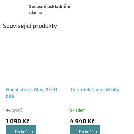
Dočasné uskladnění
zdarma
Související produkty
Noční stolek May 70331
TV stolek Cadiz 68 bílý
bílá
4-6 týdnů
Skladem
1 090 Kč
4 940 Kč
Do košíku
Do košíku