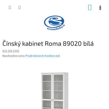
Přejít
NÁKUP
na
obsah
KOŠÍK
Čínský kabinet Roma 89020 bílá
0212012301
Průměrné
Neohodnoceno
Podrobnosti hodnocení
hodnocení
produktu
je
0,0
z
5
hvězdiček.