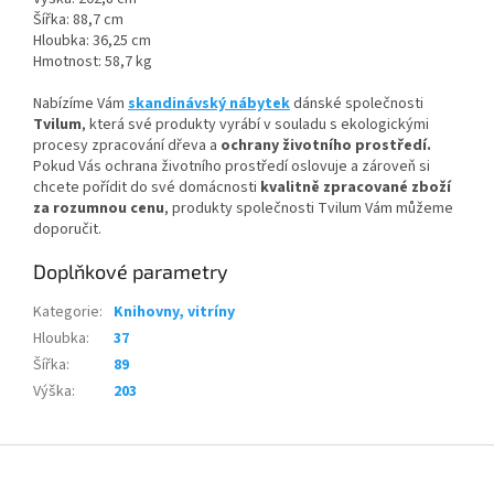
Šířka: 88,7 cm
Hloubka: 36,25 cm
Hmotnost: 58,7 kg
Nabízíme Vám
skandinávský nábytek
dánské společnosti
Tvilum
, která své produkty vyrábí v souladu s ekologickými
procesy zpracování dřeva a
ochrany životního prostředí.
Pokud Vás ochrana životního prostředí oslovuje a zároveň si
chcete pořídit do své domácnosti
kvalitně zpracované zboží
za rozumnou cenu
, produkty společnosti Tvilum Vám můžeme
doporučit.
Doplňkové parametry
Kategorie
:
Knihovny, vitríny
Hloubka
:
37
Šířka
:
89
Výška
:
203
Z
á