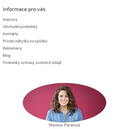
p
a
Informace pro vás
t
Doprava
í
Obchodní podmínky
Kontakty
Prodej nábytku na splátky
Reklamace
Blog
Podmínky ochrany osobních údajů
Martina Paraiová