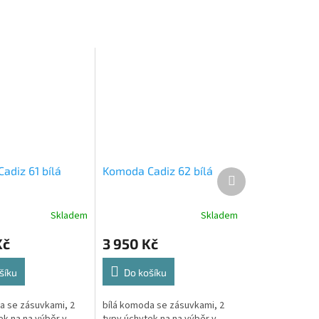
adiz 61 bílá
Komoda Cadiz 62 bílá
Další
produkt
Skladem
Skladem
Kč
3 950 Kč
šíku
Do košíku
a se zásuvkami, 2
bílá komoda se zásuvkami, 2