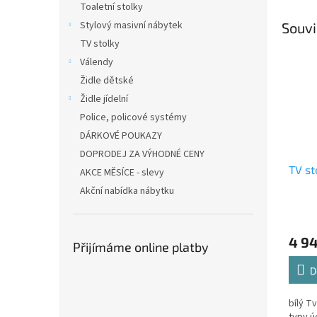
Toaletní stolky
Stylový masivní nábytek
Souvi
TV stolky
Válendy
Židle dětské
Židle jídelní
Police, policové systémy
DÁRKOVÉ POUKAZY
DOPRODEJ ZA VÝHODNÉ CENY
TV st
AKCE MĚSÍCE - slevy
Akční nabídka nábytku
4 9
Přijímáme online platby
D
bílý T