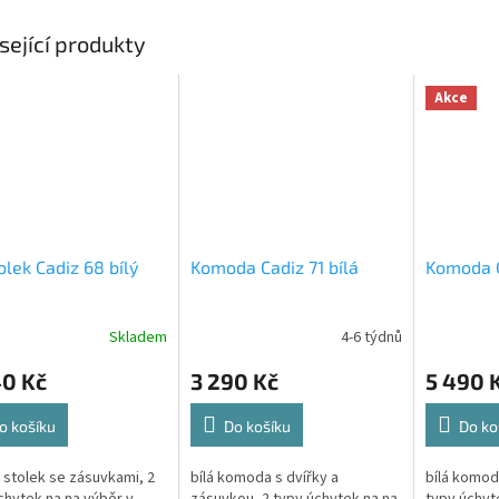
sející produkty
Akce
olek Cadiz 68 bílý
Komoda Cadiz 71 bílá
Komoda C
Skladem
4-6 týdnů
40 Kč
3 290 Kč
5 490 
o košíku
Do košíku
Do ko
v stolek se zásuvkami, 2
bílá komoda s dvířky a
bílá komod