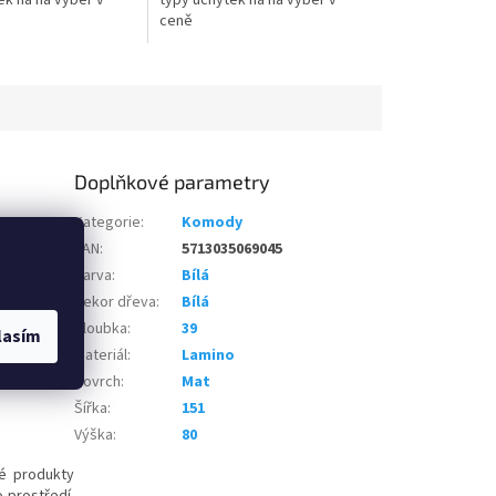
ek na na výběr v
typy úchytek na na výběr v
ceně
Doplňkové parametry
dete 2 typy
Kategorie
:
Komody
 snadno tak
EAN
:
5713035069045
doplňkových
Barva
:
Bílá
držbu. Tuto
Dekor dřeva
:
Bílá
mbinovat s
je dodávaná
Hloubka
:
39
lasím
spojovacích
Materiál
:
Lamino
Povrch
:
Mat
Šířka
:
151
Výška
:
80
é produkty