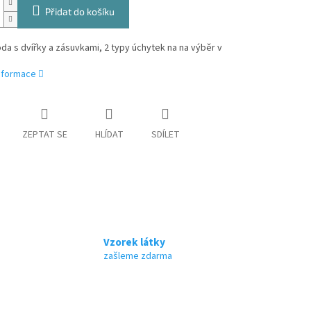
Přidat do košíku
da s dvířky a zásuvkami, 2 typy úchytek na na výběr v
informace
ZEPTAT SE
HLÍDAT
SDÍLET
Vzorek látky
zašleme zdarma