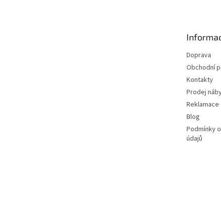
p
a
t
Informac
í
Doprava
Obchodní 
Kontakty
Prodej náby
Reklamace
Blog
Podmínky o
údajů