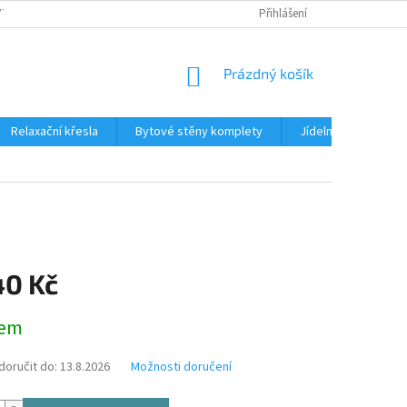
TKU NA SPLÁTKY
REKLAMACE
BLOG
Přihlášení
PODMÍNKY OCHRANY OS
NÁKUPNÍ
Prázdný košík
KOŠÍK
Relaxační křesla
Bytové stěny komplety
Jídelní sety
J
40 Kč
dem
oručit do:
13.8.2026
Možnosti doručení