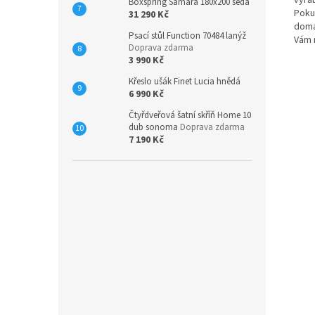
vyrá
Boxspring Samara 180x200 šedá
Poku
31 290 Kč
domá
Psací stůl Function 70484 lanýž
Vám 
Doprava zdarma
3 990 Kč
Křeslo ušák Finet Lucia hnědá
6 990 Kč
Čtyřdveřová šatní skříň Home 10
dub sonoma
Doprava zdarma
7 190 Kč