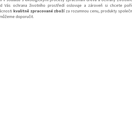
bí v souladu s ekologickými procesy zpracování dřeva a ochrany životního
d Vás ochrana životního prostředí oslovuje a zároveň si chcete poř
cnosti
kvalitně zpracované zboží
za rozumnou cenu, produkty společn
můžeme doporučit.