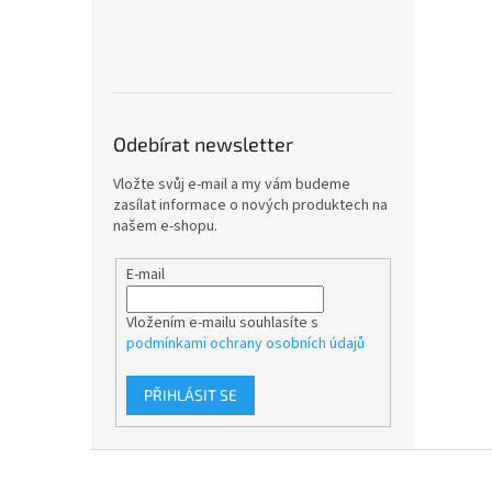
Odebírat newsletter
Vložte svůj e-mail a my vám budeme
zasílat informace o nových produktech na
našem e-shopu.
E-mail
Vložením e-mailu souhlasíte s
podmínkami ochrany osobních údajů
PŘIHLÁSIT SE
Z
á