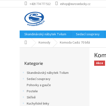
Přejít
+420 774 777 512
eshop@eurosedacky.cz
na
obsah
Skandinávský nábytek Tvilum
Sedací soupravy
Domů
Komody
Komoda Cadiz 70 bílá
P
Komo
o
Přeskočit
s
Kategorie
kategorie
Akce
t
r
Skandinávský nábytek Tvilum
a
Sedací soupravy
n
Pohovky a gauče
n
í
Postele
p
Skříně
a
Kuchyňské linky