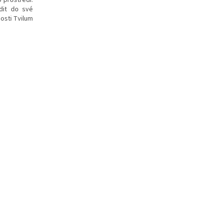
 prostředí.
ídit do své
osti Tvilum