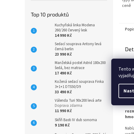
typy ú
ceně
Top 10 produktů
Kuchyňská linka Modena
Popi
260/260 červený lesk
14 990 Kč
Sedací souprava Antony levá
Det
černá berlin
23 990 Kč
Kom
Manželská postel Astrid 180x200
úchy
šedá, bez matrace
Tento 
komo
17 490 Kč
vyjadřu
foto
Kožená sedací souprava Finka
komo
3+1+1 DTS50/D9
dalš
Nast
33 490 Kč
v de
prvk
Válenda Turi 90x200 levá arte
Doprava zdarma
11 990 Kč
roz
hmo
Skříň Basti IV dub sonoma
9 190 Kč
Nab