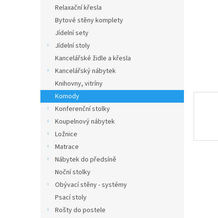
n
Relaxační křesla
e
Bytové stěny komplety
l
Jídelní sety
Jídelní stoly
Kancelářské židle a křesla
Kancelářský nábytek
Knihovny, vitríny
Komody
Konferenční stolky
Koupelnový nábytek
Ložnice
Matrace
Nábytek do předsíně
Noční stolky
Obývací stěny - systémy
Psací stoly
Rošty do postele