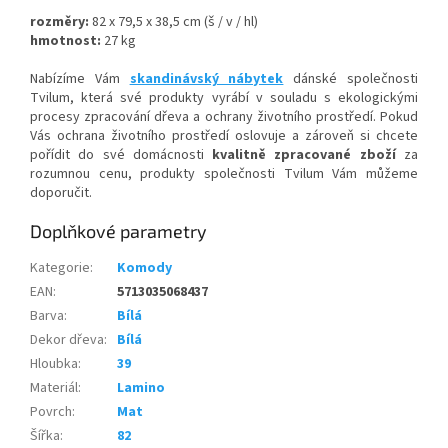
rozměry:
82 x 79,5 x 38,5 cm (š / v / hl)
hmotnost:
27 kg
Nabízíme Vám
skandinávský nábytek
dánské společnosti
Tvilum, která své produkty vyrábí v souladu s ekologickými
procesy zpracování dřeva a ochrany životního prostředí. Pokud
Vás ochrana životního prostředí oslovuje a zároveň si chcete
pořídit do své domácnosti
kvalitně zpracované zboží
za
rozumnou cenu, produkty společnosti Tvilum Vám můžeme
doporučit.
Doplňkové parametry
Kategorie
:
Komody
EAN
:
5713035068437
Barva
:
Bílá
Dekor dřeva
:
Bílá
Hloubka
:
39
Materiál
:
Lamino
Povrch
:
Mat
Šířka
:
82