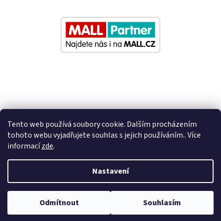
Tento web používá soubory cookie. Dalším procházením
tohoto webu vyjadřujete souhlas s jejich používáním.. Více
informací
zde
.
Vytvořil Shoptet
Nastavení
Nastavil tým EshopyUmíme.cz
Odmítnout
Souhlasím
Copyright 2026
Eurosedacky.cz
. Všechna práva vyhrazena.