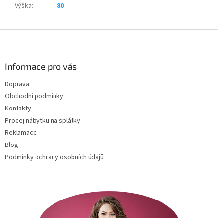
Výška
:
80
Z
á
p
a
Informace pro vás
t
Doprava
í
Obchodní podmínky
Kontakty
Prodej nábytku na splátky
Reklamace
Blog
Podmínky ochrany osobních údajů