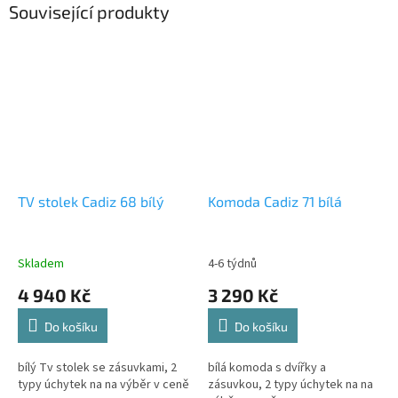
Související produkty
TV stolek Cadiz 68 bílý
Komoda Cadiz 71 bílá
Skladem
4-6 týdnů
4 940 Kč
3 290 Kč
Do košíku
Do košíku
bílý Tv stolek se zásuvkami, 2
bílá komoda s dvířky a
typy úchytek na na výběr v ceně
zásuvkou, 2 typy úchytek na na