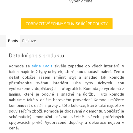
výběr v ceně
ZOBRAZIT VŠECHNY SOUVISEJÍCÍ PRODUKTY
Popis
Diskuze
Detailní popis produktu
Komoda ze
série Cadiz
skvěle zapadne do všech interiérů. V
balení najdete 2 typy úchytek, které jsou součástí balení. Tento
detail dokáže rázem změnit styl a snadno tak komodu
přizpůsobíte svému interiéru. Oba typy úchytek jsou
vyobrazené v doplňkových fotografiích. Komoda je vyrobená z
lamina, které je odolné a snadné na údržbu. Tuto komodu
nabízíme také v dalším barevném provedení. Komodu můžete
kombinovat s dalšími prvky z této kolekce, které také najdete v
souvisejícím zboží. Komoda je dodávaná v demontu. Součástí je
schématický montážní návod včetně všech potřebných
spojovacích prvků. Vyobrazené doplňky a dekorace nejsou v
ceně
.