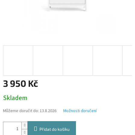
3 950 Kč
Měrná
Skladem
cena:
Můžeme doručit do:
13.8.2026
Možnosti doručení
Přidat do košíku