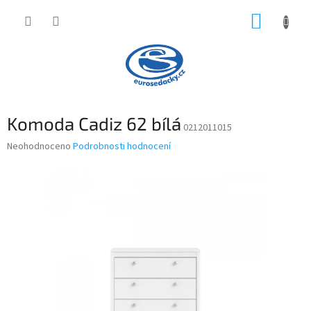
Přejít
NÁKUP
na
obsah
KOŠÍK
Komoda Cadiz 62 bílá
0212011015
Průměrné
Neohodnoceno
Podrobnosti hodnocení
hodnocení
produktu
je
0,0
z
5
hvězdiček.