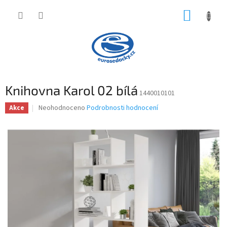
Přejít
NÁKUP
na
obsah
KOŠÍK
Knihovna Karol 02 bílá
1440010101
Průměrné
Neohodnoceno
Podrobnosti hodnocení
Akce
hodnocení
produktu
je
0,0
z
5
hvězdiček.