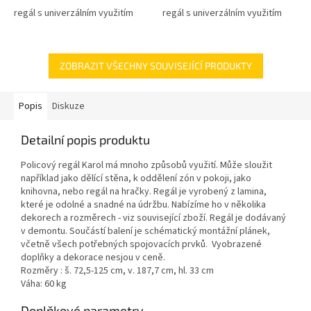
regál s univerzálním využitím
regál s univerzálním využitím
ZOBRAZIT VŠECHNY SOUVISEJÍCÍ PRODUKTY
Popis
Diskuze
Detailní popis produktu
Policový regál Karol má mnoho způsobů využití. Může sloužit
například jako dělící stěna, k oddělení zón v pokoji, jako
knihovna, nebo regál na hračky. Regál je vyrobený z lamina,
které je odolné a snadné na údržbu. Nabízíme ho v několika
dekorech a rozměrech - viz související zboží. Regál je dodávaný
v demontu. Součástí balení je schématický montážní plánek,
včetně všech potřebných spojovacích prvků.
Vyobrazené
doplňky a dekorace nesjou v ceně.
Rozměry : š. 72,5-125 cm, v. 187,7 cm, hl. 33 cm
Váha: 60 kg
Doplňkové parametry