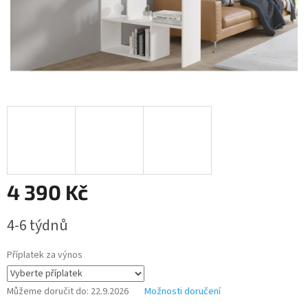
4 390 Kč
Měrná
4-6 týdnů
cena:
Příplatek za výnos
Můžeme doručit do:
22.9.2026
Možnosti doručení