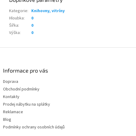
Kategorie
:
Knihovny, vitríny
Hloubka
:
0
Šířka
:
0
Výška
:
0
Z
á
p
a
Informace pro vás
t
Doprava
í
Obchodní podmínky
Kontakty
Prodej nábytku na splátky
Reklamace
Blog
Podmínky ochrany osobních údajů