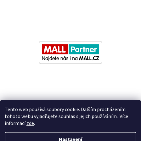
Tento web používá soubory cookie. Dalším procházením
tohoto webu vyjadřujete souhlas s jejich používáním.. Více
informací
zde
.
Vytvořil Shoptet
Nastavení