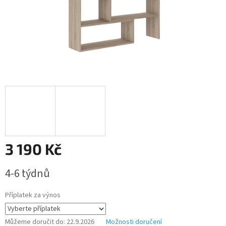
3 190 Kč
Měrná
4-6 týdnů
cena:
Příplatek za výnos
Můžeme doručit do:
22.9.2026
Možnosti doručení