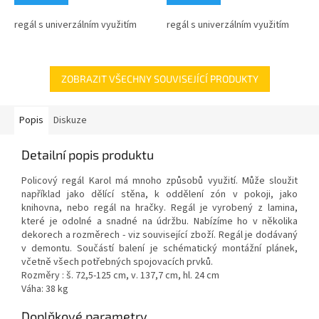
regál s univerzálním využitím
regál s univerzálním využitím
ZOBRAZIT VŠECHNY SOUVISEJÍCÍ PRODUKTY
Popis
Diskuze
Detailní popis produktu
Policový regál Karol má mnoho způsobů využití. Může sloužit
například jako dělící stěna, k oddělení zón v pokoji, jako
knihovna, nebo regál na hračky. Regál je vyrobený z lamina,
které je odolné a snadné na údržbu. Nabízíme ho v několika
dekorech a rozměrech - viz související zboží. Regál je dodávaný
v demontu. Součástí balení je schématický montážní plánek,
včetně všech potřebných spojovacích prvků.
Rozměry : š. 72,5-125 cm, v. 137,7 cm, hl. 24 cm
Váha: 38 kg
Doplňkové parametry