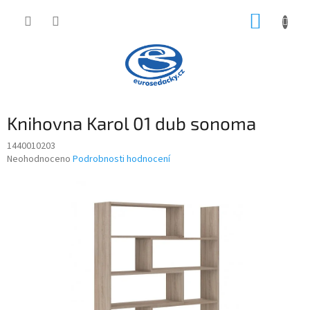
Přejít
NÁKUP
na
obsah
KOŠÍK
Knihovna Karol 01 dub sonoma
1440010203
Průměrné
Neohodnoceno
Podrobnosti hodnocení
hodnocení
produktu
je
0,0
z
5
hvězdiček.