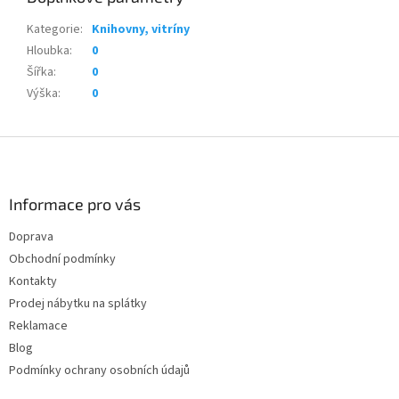
Kategorie
:
Knihovny, vitríny
Hloubka
:
0
Šířka
:
0
Výška
:
0
Z
á
p
a
Informace pro vás
t
Doprava
í
Obchodní podmínky
Kontakty
Prodej nábytku na splátky
Reklamace
Blog
Podmínky ochrany osobních údajů