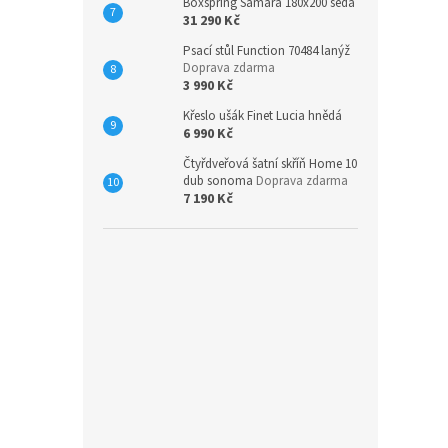
Boxspring Samara 180x200 šedá
31 290 Kč
Psací stůl Function 70484 lanýž
Doprava zdarma
3 990 Kč
Křeslo ušák Finet Lucia hnědá
6 990 Kč
Čtyřdveřová šatní skříň Home 10
dub sonoma
Doprava zdarma
7 190 Kč