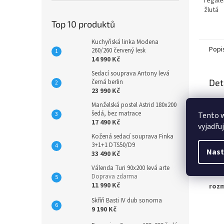
regále
žlutá
Top 10 produktů
Kuchyňská linka Modena
Popi
260/260 červený lesk
14 990 Kč
Sedací souprava Antony levá
Det
černá berlin
23 990 Kč
Knih
Manželská postel Astrid 180x200
dřev
šedá, bez matrace
Tento 
opat
17 490 Kč
vyjadřu
a us
Kožená sedací souprava Finka
prvk
3+1+1 DTS50/D9
vytvo
Nast
33 490 Kč
Souč
deko
Válenda Turi 90x200 levá arte
Doprava zdarma
11 990 Kč
roz
Skříň Basti IV dub sonoma
9 190 Kč