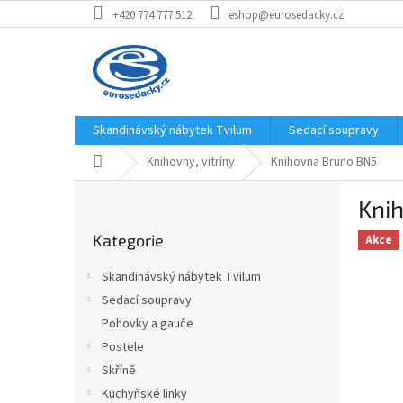
Přejít
+420 774 777 512
eshop@eurosedacky.cz
na
obsah
Skandinávský nábytek Tvilum
Sedací soupravy
Domů
Knihovny, vitríny
Knihovna Bruno BN5
P
Kni
o
Přeskočit
s
Kategorie
kategorie
Akce
t
r
Skandinávský nábytek Tvilum
a
Sedací soupravy
n
Pohovky a gauče
n
í
Postele
p
Skříně
a
Kuchyňské linky