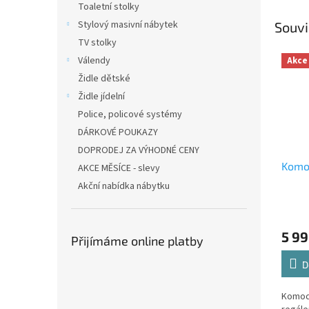
Toaletní stolky
Stylový masivní nábytek
Souvi
TV stolky
Válendy
Akce
Židle dětské
Židle jídelní
Police, policové systémy
DÁRKOVÉ POUKAZY
DOPRODEJ ZA VÝHODNÉ CENY
Komo
AKCE MĚSÍCE - slevy
Akční nabídka nábytku
5 99
Přijímáme online platby
D
Komod