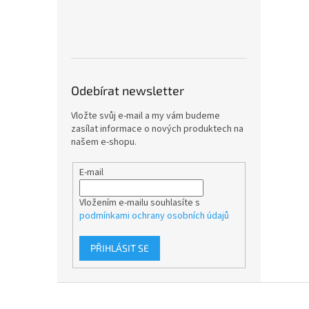
Odebírat newsletter
Vložte svůj e-mail a my vám budeme
zasílat informace o nových produktech na
našem e-shopu.
E-mail
Vložením e-mailu souhlasíte s
podmínkami ochrany osobních údajů
PŘIHLÁSIT SE
Z
á