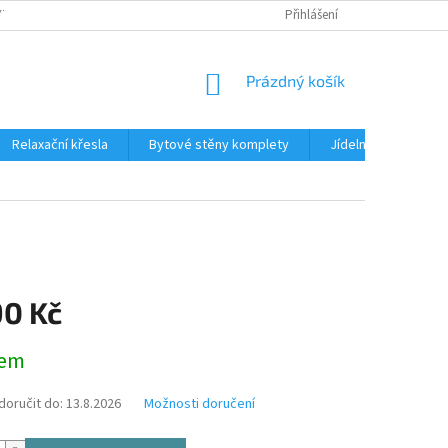
TKU NA SPLÁTKY
REKLAMACE
BLOG
Přihlášení
PODMÍNKY OCHRANY OS
NÁKUPNÍ
Prázdný košík
KOŠÍK
Relaxační křesla
Bytové stěny komplety
Jídelní sety
J
90 Kč
dem
oručit do:
13.8.2026
Možnosti doručení