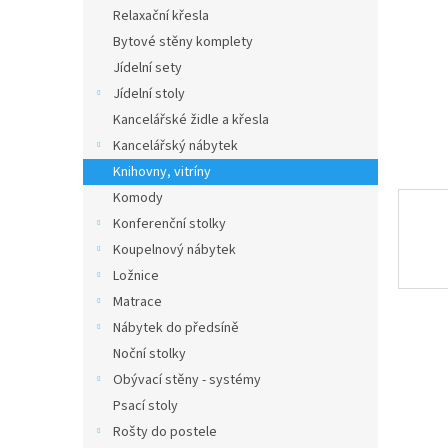
n
Relaxační křesla
e
Bytové stěny komplety
l
Jídelní sety
Jídelní stoly
Kancelářské židle a křesla
Kancelářský nábytek
Knihovny, vitríny
Komody
Konferenční stolky
Koupelnový nábytek
Ložnice
Matrace
Nábytek do předsíně
Noční stolky
Obývací stěny - systémy
Psací stoly
Rošty do postele