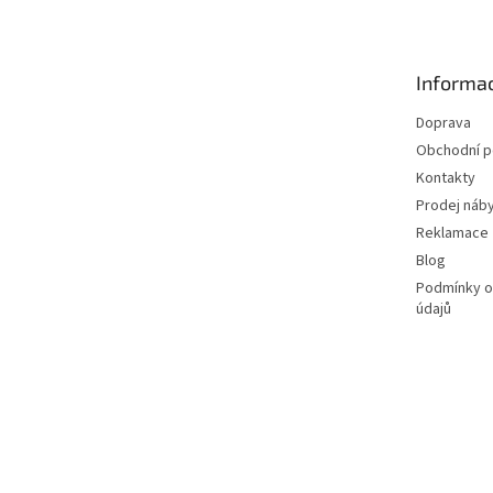
p
a
t
Informac
í
Doprava
Obchodní 
Kontakty
Prodej náby
Reklamace
Blog
Podmínky o
údajů