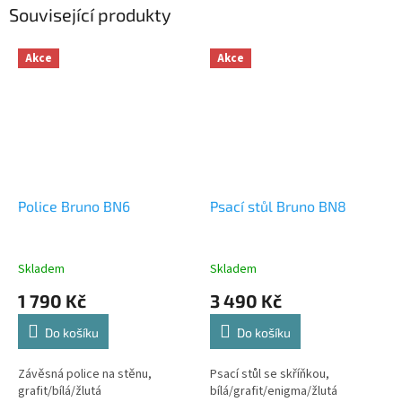
Související produkty
Akce
Akce
Police Bruno BN6
Psací stůl Bruno BN8
Skladem
Skladem
1 790 Kč
3 490 Kč
Do košíku
Do košíku
Závěsná police na stěnu,
Psací stůl se skříňkou,
grafit/bílá/žlutá
bílá/grafit/enigma/žlutá