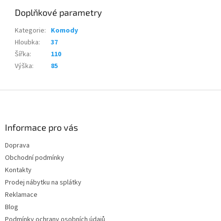
Doplňkové parametry
Kategorie
:
Komody
Hloubka
:
37
Šířka
:
110
Výška
:
85
Z
á
p
a
Informace pro vás
t
Doprava
í
Obchodní podmínky
Kontakty
Prodej nábytku na splátky
Reklamace
Blog
Podmínky ochrany osobních údajů