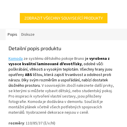
ZOBRAZIT VŠECHNY SOUVISEJÍCÍ PRODUKTY
Popis
Diskuze
Detailní popis produktu
Komoda
ze systému dětského pokoje Bruno
je
vyrobena
z
vysoce kvalitní
laminované
dřevotřísky
, odolné vůči
poškrábání
, vlhkosti a
vysokým teplotám.
V
šechny
hrany jsou
opatřeny
ABS
lištou
, která zajistí
trvanlivost a
odolnost proti
nárazu
. Díky svým rozměrům a uspořádání, nabízí dostatek
úložného prostoru.
V souvisejícím zboží naleznete další prvky,
se kterými si můžete vybavit dětský, nebo studentský pokoj.
Pro inspiraci k vytvoření vlastní sestavy, jsou přiloženy
fotografie. Komoda
je dodávána v demontu. Součástí je
montážní plánek včetně všech potřebných spojovacích
materiálů.
Vyobrazené dekorace nejsou v ceně.
rozměry
: 110/85/37 (
š/v/hl)