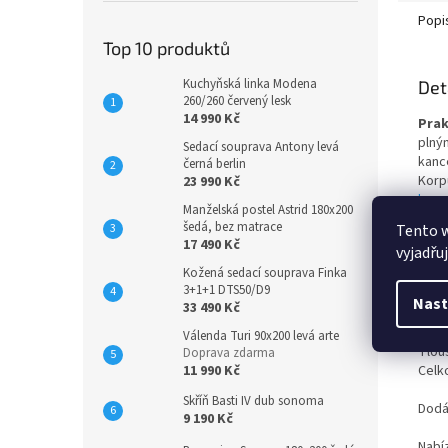
Popi
Top 10 produktů
Kuchyňská linka Modena
Det
260/260 červený lesk
14 990 Kč
Prak
plný
Sedací souprava Antony levá
kanc
černá berlin
Korp
23 990 Kč
bare
Manželská postel Astrid 180x200
Basic
šedá, bez matrace
Tento 
17 490 Kč
vyjadřu
Rozm
Kožená sedací souprava Finka
Šířka
3+1+1 DTS50/D9
Hlou
Nast
33 490 Kč
Výšk
Válenda Turi 90x200 levá arte
Tlou
Doprava zdarma
11 990 Kč
Celk
Skříň Basti IV dub sonoma
Dodá
9 190 Kč
Nabí