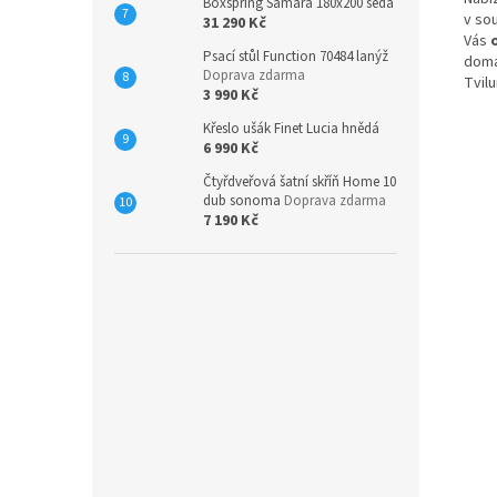
Boxspring Samara 180x200 šedá
v so
31 290 Kč
Vás
Psací stůl Function 70484 lanýž
domá
Doprava zdarma
Tvil
3 990 Kč
Křeslo ušák Finet Lucia hnědá
6 990 Kč
Čtyřdveřová šatní skříň Home 10
dub sonoma
Doprava zdarma
7 190 Kč