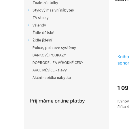
Toaletní stolky
Stylový masivní nábytek
TV stolky
Válendy
Židle dětské
Židle jídelní
Police, policové systémy
DÁRKOVÉ POUKAZY
Kniho
DOPRODEJ ZA VÝHODNÉ CENY
sono
AKCE MĚSÍCE - slevy
Akční nabídka nábytku
1 09
Přijímáme online platby
Knihov
šířka 