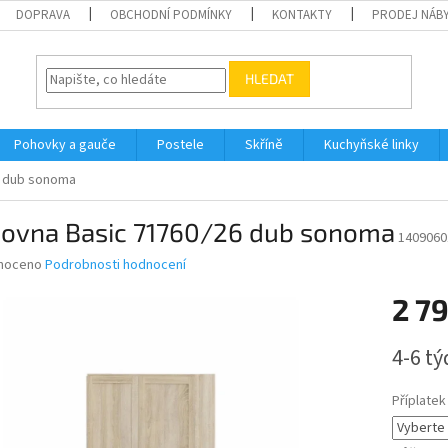
DOPRAVA
OBCHODNÍ PODMÍNKY
KONTAKTY
PRODEJ NÁBY
HLEDAT
Pohovky a gauče
Postele
Skříně
Kuchyňské linky
6 dub sonoma
hovna Basic 71760/26 dub sonoma
1409060
né
noceno
Podrobnosti hodnocení
ní
2 7
u
Měrná
4-6 t
cena:
ek.
Příplatek