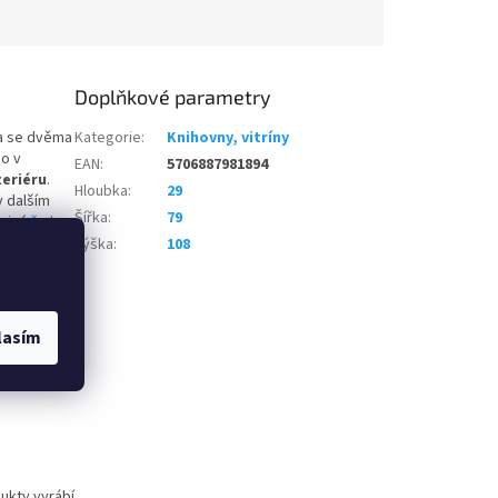
Doplňkové parametry
a se dvěma
Kategorie
:
Knihovny, vitríny
bo v
EAN
:
5706887981894
eriéru
.
Hloubka
:
29
v dalším
Šířka
:
79
tejné
řady
Výška
:
108
lasím
ukty vyrábí