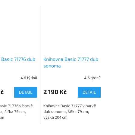
 Basic 71776 dub
Knihovna Basic 71777 dub
sonoma
4-6 týdnů
4-6 týdnů
Kč
2 190 Kč
DETAIL
DETAIL
asic 71776 v barvě
Knihovna Basic 71777 v barvě
, šířka 79 cm,
dub sonoma, šířka 79 cm,
 cm
výška 204 cm