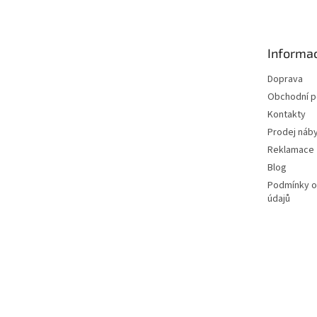
p
a
t
Informac
í
Doprava
Obchodní 
Kontakty
Prodej náby
Reklamace
Blog
Podmínky o
údajů