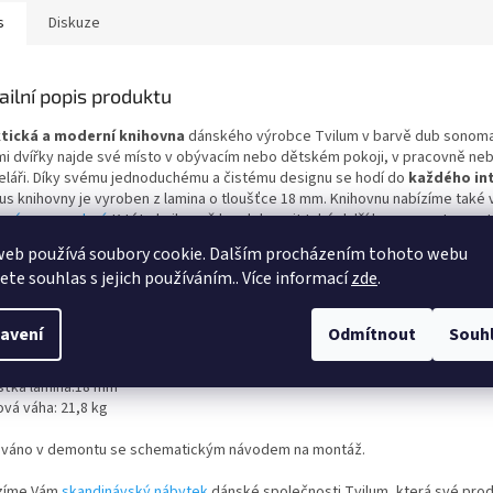
s
Diskuze
ailní popis produktu
tická a moderní knihovna
dánského výrobce Tvilum v barvě dub sonom
mi dvířky najde své místo v obývacím nebo dětském pokoji, v pracovně ne
eláři. Díky svému jednoduchému a čistému designu se hodí do
každého int
us knihovny je vyroben z lamina o tloušťce 18 mm. Knihovnu nabízíme také 
vném provedení
. K této knihovně lze dokoupit také další komponenty ze s
,
které najdete v naší nabídce.
web používá soubory cookie. Dalším procházením tohoto webu
jete souhlas s jejich používáním.. Více informací
zde
.
ěry:
: 79,0 cm
bka: 28,3 cm
avení
Odmítnout
Souh
a: 107,2 cm
šťka lamina:18 mm
ová váha: 21,8 kg
váno v demontu se schematickým návodem na montáž.
zíme Vám
skandinávský nábytek
dánské společnosti Tvilum, která své prod