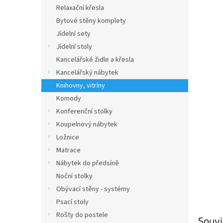
n
Relaxační křesla
e
Bytové stěny komplety
l
Jídelní sety
Jídelní stoly
Kancelářské židle a křesla
Kancelářský nábytek
Knihovny, vitríny
Komody
Konferenční stolky
Koupelnový nábytek
Ložnice
Matrace
Nábytek do předsíně
Noční stolky
Obývací stěny - systémy
Psací stoly
Rošty do postele
Souvi