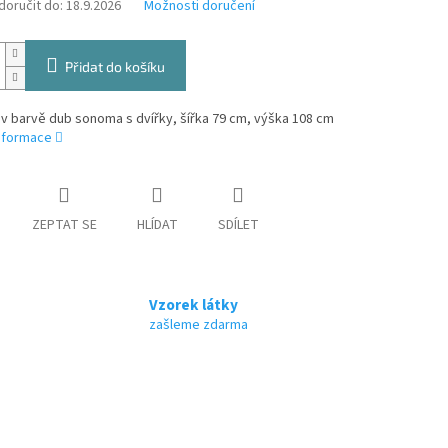
oručit do:
18.9.2026
Možnosti doručení
Přidat do košíku
v barvě dub sonoma s dvířky, šířka 79 cm, výška 108 cm
informace
ZEPTAT SE
HLÍDAT
SDÍLET
Vzorek látky
zašleme zdarma