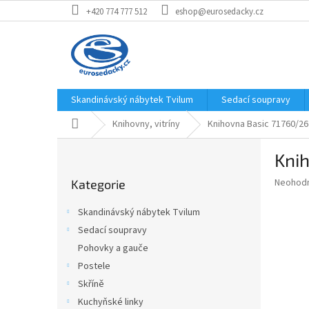
Přejít
+420 774 777 512
eshop@eurosedacky.cz
na
obsah
Skandinávský nábytek Tvilum
Sedací soupravy
Domů
Knihovny, vitríny
Knihovna Basic 71760/2
P
Kni
o
Přeskočit
s
Průměr
Neohod
Kategorie
kategorie
t
hodnoce
r
produkt
Skandinávský nábytek Tvilum
a
je
Sedací soupravy
0,0
n
z
Pohovky a gauče
n
5
í
Postele
hvězdič
p
Skříně
a
Kuchyňské linky