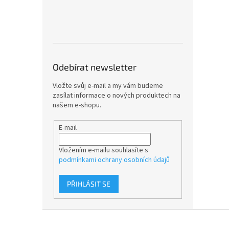
Odebírat newsletter
Vložte svůj e-mail a my vám budeme
zasílat informace o nových produktech na
našem e-shopu.
E-mail
Vložením e-mailu souhlasíte s
podmínkami ochrany osobních údajů
PŘIHLÁSIT SE
Z
á