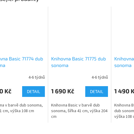
vna Basic 71774 dub
Knihovna Basic 71775 dub
Knihovna
ma
sonoma
sonoma
4-6 týdnů
4-6 týdnů
0 Kč
1 690 Kč
1 490 
DETAIL
DETAIL
na v barvě dub sonoma,
Knihovna Basic v barvě dub
Knihovna B
41 cm, výška 108 cm
sonoma, šířka 41 cm, výška 204
dub sonoma
cm
výška 108