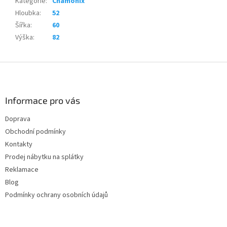
Kategorie
:
Chamonix
Hloubka
:
52
Šířka
:
60
Výška
:
82
Z
á
p
a
Informace pro vás
t
Doprava
í
Obchodní podmínky
Kontakty
Prodej nábytku na splátky
Reklamace
Blog
Podmínky ochrany osobních údajů