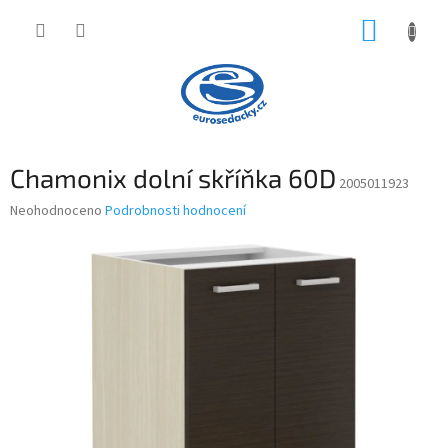
Přejít
NÁKUP
na
obsah
KOŠÍK
Chamonix dolní skříňka 60D
2005011923
Průměrné
Neohodnoceno
Podrobnosti hodnocení
hodnocení
produktu
je
0,0
z
5
hvězdiček.