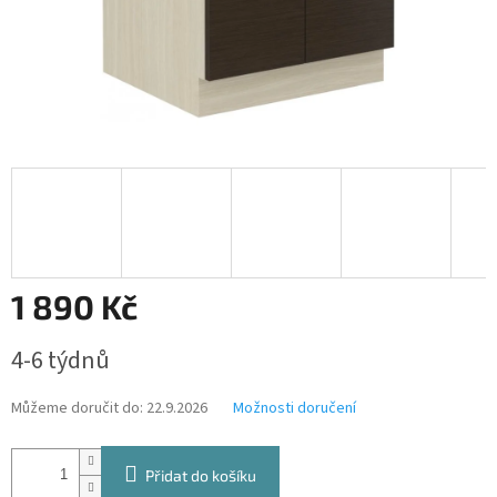
1 890 Kč
Měrná
4-6 týdnů
cena:
Můžeme doručit do:
22.9.2026
Možnosti doručení
Přidat do košíku