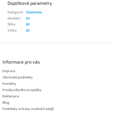
Doplňkové parametry
Kategorie
:
Chamonix
Hloubka
:
52
Šířka
:
83
Výška
:
82
Z
á
p
a
Informace pro vás
t
Doprava
í
Obchodní podmínky
Kontakty
Prodej nábytku na splátky
Reklamace
Blog
Podmínky ochrany osobních údajů