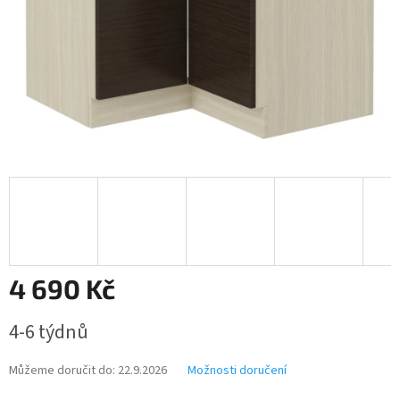
4 690 Kč
Měrná
4-6 týdnů
cena:
Můžeme doručit do:
22.9.2026
Možnosti doručení