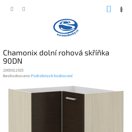
Přejít
NÁKUP
na
obsah
KOŠÍK
Chamonix dolní rohová skříňka
90DN
2005011925
Průměrné
Neohodnoceno
Podrobnosti hodnocení
hodnocení
produktu
je
0,0
z
5
hvězdiček.