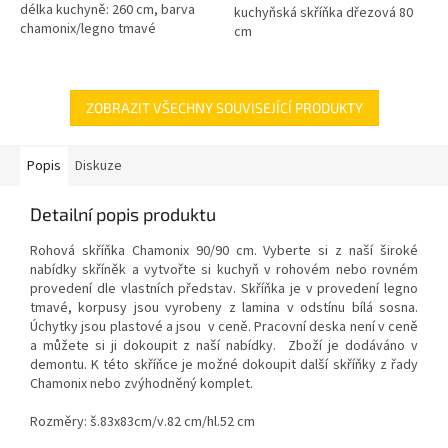
délka kuchyně: 260 cm, barva
kuchyňská skříňka dřezová 80
chamonix/legno tmavé
cm
ZOBRAZIT VŠECHNY SOUVISEJÍCÍ PRODUKTY
Popis
Diskuze
Detailní popis produktu
Rohová skříňka Chamonix 90/90 cm. Vyberte si z naší široké
nabídky skříněk a vytvořte si kuchyň v rohovém nebo rovném
provedení dle vlastních představ. Skříňka je v provedení legno
tmavé, korpusy jsou vyrobeny z lamina v odstínu bílá sosna.
Úchytky jsou plastové a jsou v ceně. Pracovní deska není v ceně
a můžete si ji dokoupit z naší nabídky. Zboží je dodáváno v
demontu. K této skříňce je možné dokoupit další skříňky z řady
Chamonix nebo zvýhodněný komplet.
Rozměry: š.83x83cm/v.82 cm/hl.52 cm