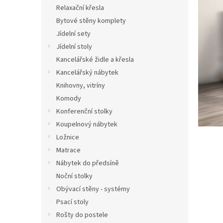
n
Relaxační křesla
e
Bytové stěny komplety
l
Jídelní sety
Jídelní stoly
Kancelářské židle a křesla
Kancelářský nábytek
Knihovny, vitríny
Komody
Konferenční stolky
Koupelnový nábytek
Ložnice
Matrace
Nábytek do předsíně
Noční stolky
Obývací stěny - systémy
Psací stoly
Rošty do postele