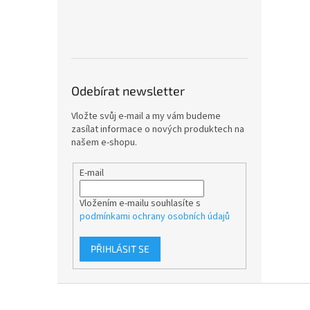
Odebírat newsletter
Vložte svůj e-mail a my vám budeme
zasílat informace o nových produktech na
našem e-shopu.
E-mail
Vložením e-mailu souhlasíte s
podmínkami ochrany osobních údajů
PŘIHLÁSIT SE
Z
á