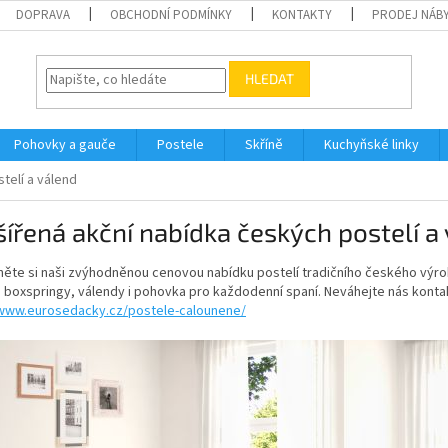
DOPRAVA
OBCHODNÍ PODMÍNKY
KONTAKTY
PRODEJ NÁBY
HLEDAT
Pohovky a gauče
Postele
Skříně
Kuchyňské linky
telí a válend
ířená akční nabídka českých postelí a
ěte si naši zvýhodněnou cenovou nabídku postelí tradičního českého výro
 boxspringy, válendy i pohovka pro každodenní spaní. Neváhejte nás kontak
/www.eurosedacky.cz/postele-calounene/