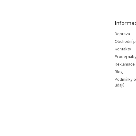
p
a
t
Informac
í
Doprava
Obchodní 
Kontakty
Prodej náby
Reklamace
Blog
Podmínky o
údajů