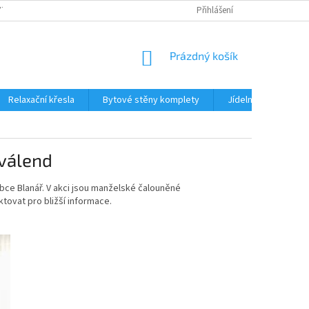
TKU NA SPLÁTKY
REKLAMACE
BLOG
Přihlášení
PODMÍNKY OCHRANY OS
NÁKUPNÍ
Prázdný košík
KOŠÍK
Relaxační křesla
Bytové stěny komplety
Jídelní sety
J
 válend
bce Blanář. V akci jsou manželské čalouněné
tovat pro bližší informace.