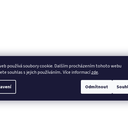
web používá soubory cookie. Dalším procházením tohoto webu
jete souhlas s jejich používáním.. Více informací
zde
.
avení
Odmítnout
Souh