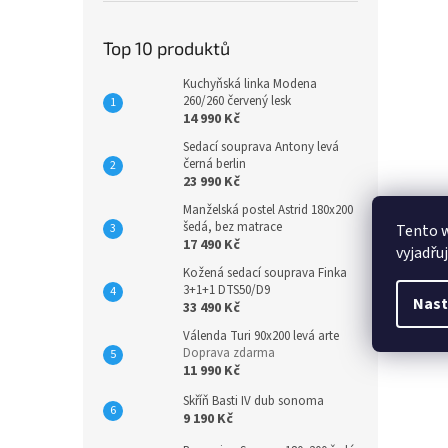
Top 10 produktů
Kuchyňská linka Modena
260/260 červený lesk
14 990 Kč
Sedací souprava Antony levá
černá berlin
23 990 Kč
Manželská postel Astrid 180x200
šedá, bez matrace
Tento 
17 490 Kč
vyjadřu
Kožená sedací souprava Finka
3+1+1 DTS50/D9
Nast
33 490 Kč
Válenda Turi 90x200 levá arte
Doprava zdarma
11 990 Kč
Skříň Basti IV dub sonoma
9 190 Kč