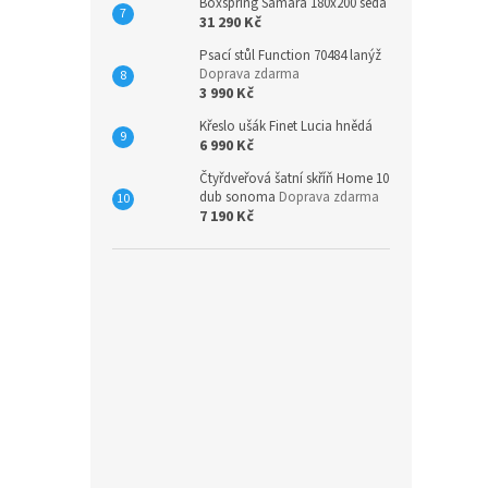
Boxspring Samara 180x200 šedá
31 290 Kč
Psací stůl Function 70484 lanýž
Doprava zdarma
3 990 Kč
Křeslo ušák Finet Lucia hnědá
6 990 Kč
Čtyřdveřová šatní skříň Home 10
dub sonoma
Doprava zdarma
7 190 Kč