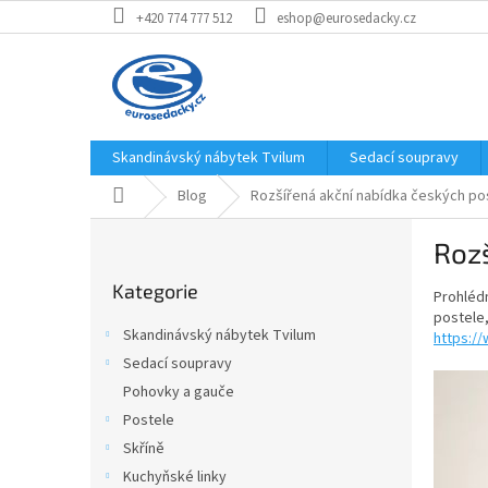
Přejít
+420 774 777 512
eshop@eurosedacky.cz
na
obsah
Skandinávský nábytek Tvilum
Sedací soupravy
Domů
Blog
Rozšířená akční nabídka českých pos
P
Rozš
o
Přeskočit
s
Kategorie
kategorie
Prohlédn
t
postele,
r
Skandinávský nábytek Tvilum
https:/
a
Sedací soupravy
n
Pohovky a gauče
n
í
Postele
p
Skříně
a
Kuchyňské linky