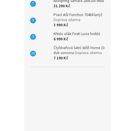
Boxspring Samara 180x200 šedá
31 290 Kč
Psací stůl Function 70484 lanýž
Doprava zdarma
3 990 Kč
Křeslo ušák Finet Lucia hnědá
6 990 Kč
Čtyřdveřová šatní skříň Home 10
dub sonoma
Doprava zdarma
7 190 Kč