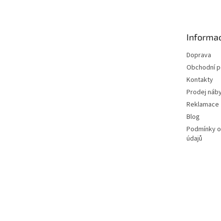
p
a
t
Informac
í
Doprava
Obchodní 
Kontakty
Prodej náby
Reklamace
Blog
Podmínky o
údajů