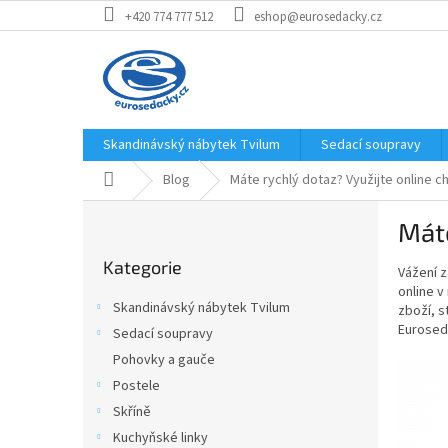
Přejít
+420 774 777 512
eshop@eurosedacky.cz
na
obsah
Skandinávský nábytek Tvilum
Sedací soupravy
Domů
Blog
Máte rychlý dotaz? Využijte online ch
P
Máte
o
Přeskočit
s
Kategorie
kategorie
Vážení z
t
online 
r
Skandinávský nábytek Tvilum
zboží, s
a
Eurosed
Sedací soupravy
n
Pohovky a gauče
n
í
Postele
p
Skříně
a
Kuchyňské linky