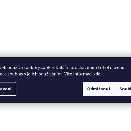
web používá soubory cookie. Dalším procházením tohoto webu
jete souhlas s jejich používáním.. Více informací
zde
.
avení
Odmítnout
Souh