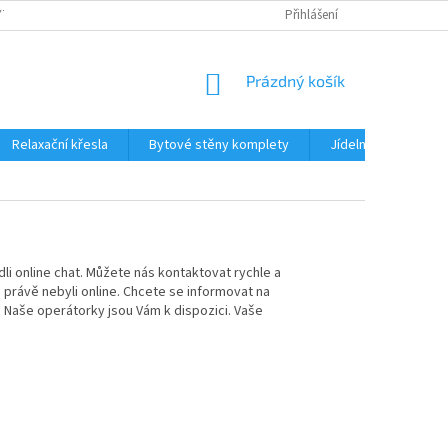
TKU NA SPLÁTKY
REKLAMACE
BLOG
Přihlášení
PODMÍNKY OCHRANY OS
NÁKUPNÍ
Prázdný košík
KOŠÍK
Relaxační křesla
Bytové stěny komplety
Jídelní sety
J
dli online chat. Můžete nás kontaktovat rychle a
rávě nebyli online. Chcete se informovat na
! Naše operátorky jsou Vám k dispozici. Vaše