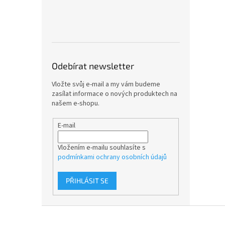
Odebírat newsletter
Vložte svůj e-mail a my vám budeme
zasílat informace o nových produktech na
našem e-shopu.
E-mail
Vložením e-mailu souhlasíte s
podmínkami ochrany osobních údajů
PŘIHLÁSIT SE
Z
á