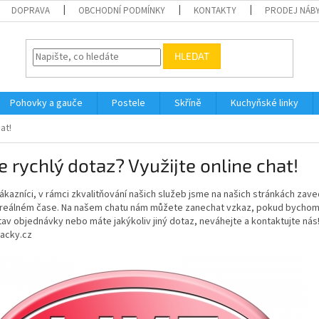
DOPRAVA
OBCHODNÍ PODMÍNKY
KONTAKTY
PRODEJ NÁBY
HLEDAT
Pohovky a gauče
Postele
Skříně
Kuchyňské linky
at!
 rychlý dotaz? Využijte online chat!
ákazníci, v rámci zkvalitňování našich služeb jsme na našich stránkách zave
v reálném čase. Na našem chatu nám můžete zanechat vzkaz, pokud bychom p
tav objednávky nebo máte jakýkoliv jiný dotaz, neváhejte a kontaktujte nás
acky.cz