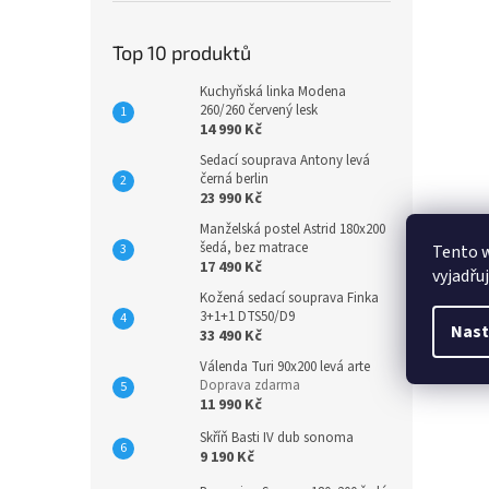
Top 10 produktů
Kuchyňská linka Modena
260/260 červený lesk
14 990 Kč
Sedací souprava Antony levá
černá berlin
23 990 Kč
Manželská postel Astrid 180x200
šedá, bez matrace
Tento 
17 490 Kč
vyjadřu
Kožená sedací souprava Finka
3+1+1 DTS50/D9
Nast
33 490 Kč
Válenda Turi 90x200 levá arte
Doprava zdarma
11 990 Kč
Skříň Basti IV dub sonoma
9 190 Kč