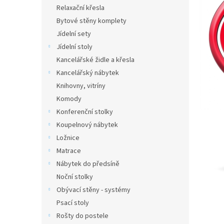
n
Relaxační křesla
e
Bytové stěny komplety
l
Jídelní sety
Jídelní stoly
Kancelářské židle a křesla
Kancelářský nábytek
Knihovny, vitríny
Komody
Konferenční stolky
Koupelnový nábytek
Ložnice
Matrace
Nábytek do předsíně
Noční stolky
Obývací stěny - systémy
Psací stoly
Rošty do postele