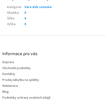
Kategorie
:
Sára dub sonoma
Hloubka
:
0
Šířka
:
0
Výška
:
0
Z
á
p
a
Informace pro vás
t
Doprava
í
Obchodní podmínky
Kontakty
Prodej nábytku na splátky
Reklamace
Blog
Podmínky ochrany osobních údajů