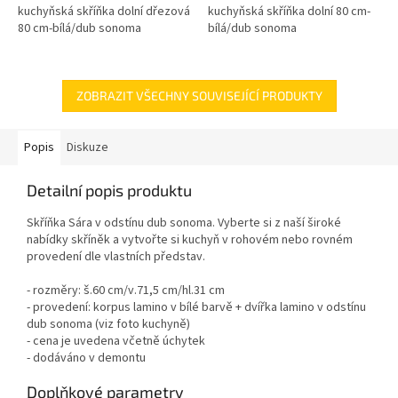
kuchyňská skříňka dolní dřezová
kuchyňská skříňka dolní 80 cm-
80 cm-bílá/dub sonoma
bílá/dub sonoma
ZOBRAZIT VŠECHNY SOUVISEJÍCÍ PRODUKTY
Popis
Diskuze
Detailní popis produktu
Skříňka Sára v odstínu dub sonoma. Vyberte si z naší široké
nabídky skříněk a vytvořte si kuchyň v rohovém nebo rovném
provedení dle vlastních představ.
- rozměry: š.60 cm/v.71,5 cm/hl.31 cm
- provedení: korpus lamino v bílé barvě + dvířka lamino v odstínu
dub sonoma (viz foto kuchyně)
- cena je uvedena včetně úchytek
- dodáváno v demontu
Doplňkové parametry