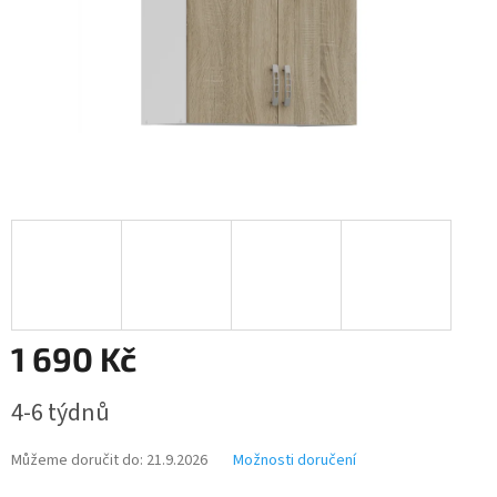
1 690 Kč
Měrná
4-6 týdnů
cena:
Můžeme doručit do:
21.9.2026
Možnosti doručení