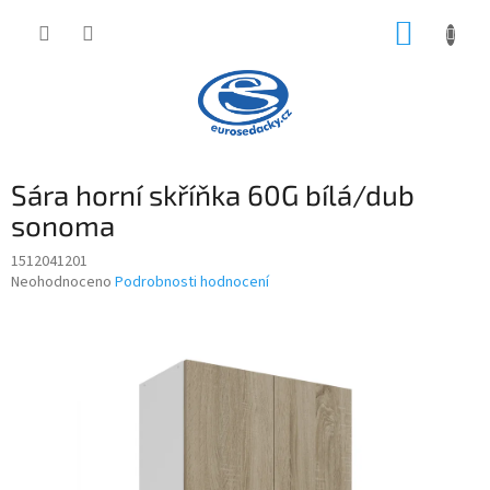
Přejít
NÁKUP
na
obsah
KOŠÍK
Sára horní skříňka 60G bílá/dub
sonoma
1512041201
Průměrné
Neohodnoceno
Podrobnosti hodnocení
hodnocení
produktu
je
0,0
z
5
hvězdiček.