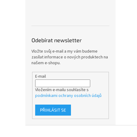
Odebírat newsletter
Vložte svůj e-mail a my vám budeme
zasílat informace o nových produktech na
našem e-shopu.
E-mail
Vložením e-mailu souhlasíte s
podmínkami ochrany osobních údajů
PŘIHLÁSIT SE
Z
á