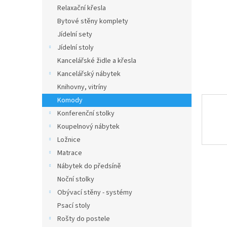
n
Relaxační křesla
e
Bytové stěny komplety
l
Jídelní sety
Jídelní stoly
Kancelářské židle a křesla
Kancelářský nábytek
Knihovny, vitríny
Komody
Konferenční stolky
Koupelnový nábytek
Ložnice
Matrace
Nábytek do předsíně
Noční stolky
Obývací stěny - systémy
Psací stoly
Rošty do postele