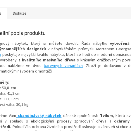
s
Diskuze
ailní popis produktu
gnový nábytek, který si můžete dovolit.
Řada nábytku
vytvořená
ýznamnějších designérů
v nábytkářském průmyslu Mortenem Georg
a
poskytuje nejvyšší kvalitu nábytku, která se hodí do moderní domácno
 vyrobeny z
kvalitního masivního dřeva
s krásným drážkovaným povr
odu nabízíme ve dvou
barevných variantách
. Zboží je dodáváno v 
matickým návodem k montáži.
měry:
a: 50,8 cm
bka: 41,2 cm
a: 111,3 cm
ová váha: 30,1 kg
zíme Vám
skandinávský nábytek
dánské společnosti
Tvilum
, která s
bí v souladu s ekologickými procesy zpracování dřeva a
ochrany
tředí.
Pokud Vás ochrana životního prostředí oslovuje a zároveň si chcete