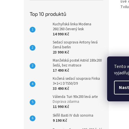
své 
Tvil
Top 10 produktů
Kuchyňská linka Modena
260/260 červený lesk
14 990 Kč
Sedací souprava Antony levá
černá berlin
23 990 Kč
Manželská postel Astrid 180x200
šedá, bez matrace
Tento 
17 490 Kč
vyjadřu
Kožená sedací souprava Finka
3+1+1 DTS50/D9
Nast
33 490 Kč
Válenda Turi 90x200 levá arte
Doprava zdarma
11 990 Kč
Skříň Basti IV dub sonoma
9 190 Kč