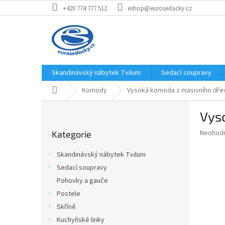
Přejít
+420 774 777 512
eshop@eurosedacky.cz
na
obsah
Skandinávský nábytek Tvilum
Sedací soupravy
Domů
Komody
Vysoká komoda z masivního dřev
P
Vys
o
Přeskočit
s
Průměr
Neohod
Kategorie
kategorie
t
hodnoce
r
produkt
Skandinávský nábytek Tvilum
a
je
Sedací soupravy
0,0
n
z
Pohovky a gauče
n
5
í
Postele
hvězdič
p
Skříně
a
Kuchyňské linky