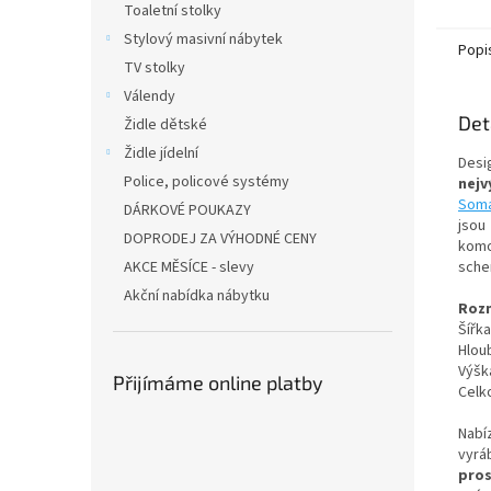
Toaletní stolky
Stylový masivní nábytek
Popi
TV stolky
Válendy
Det
Židle dětské
Židle jídelní
Desi
Police, policové systémy
nejv
Som
DÁRKOVÉ POUKAZY
jsou
DOPRODEJ ZA VÝHODNÉ CENY
kom
AKCE MĚSÍCE - slevy
sche
Akční nabídka nábytku
Roz
Šířk
Hlou
Výšk
Přijímáme online platby
Celk
Nabí
vyrá
pros