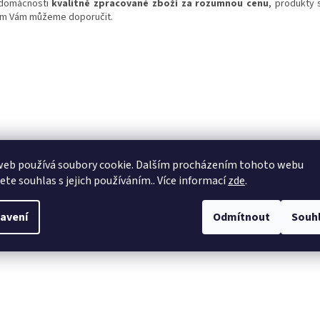
domácnosti
kvalitně zpracované zboží za rozumnou cenu
, produkty 
um Vám můžeme doporučit.
web používá soubory cookie. Dalším procházením tohoto webu
jete souhlas s jejich používáním.. Více informací
zde
.
avení
Odmítnout
Souh