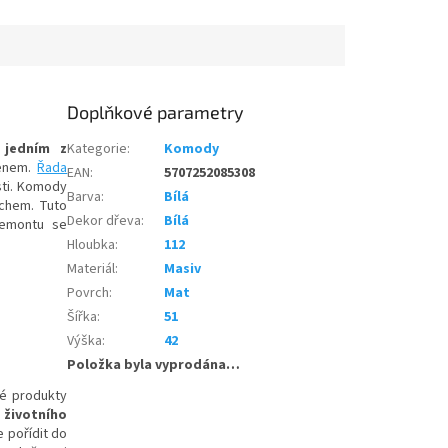
Doplňkové parametry
 jedním z
Kategorie
:
Komody
senem.
Řada
EAN
:
5707252085308
sti. Komody
Barva
:
Bílá
chem. Tuto
Dekor dřeva
:
Bílá
demontu se
Hloubka
:
112
Materiál
:
Masiv
Povrch
:
Mat
Šířka
:
51
Výška
:
42
Položka byla vyprodána…
vé produkty
 životního
 pořídit do