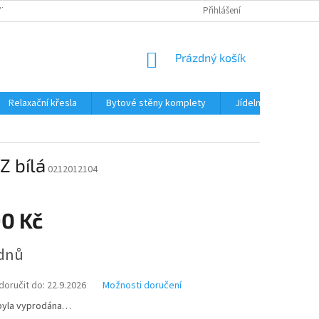
TKU NA SPLÁTKY
REKLAMACE
BLOG
Přihlášení
PODMÍNKY OCHRANY OS
NÁKUPNÍ
Prázdný košík
KOŠÍK
Relaxační křesla
Bytové stěny komplety
Jídelní sety
J
Z bílá
0212012104
90 Kč
ýdnů
oručit do:
22.9.2026
Možnosti doručení
byla vyprodána…