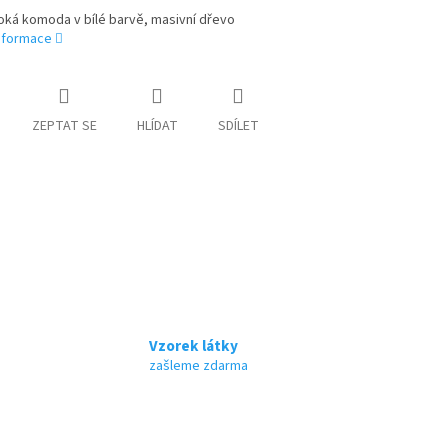
oká komoda v bílé barvě, masivní dřevo
informace
ZEPTAT SE
HLÍDAT
SDÍLET
Vzorek látky
zašleme zdarma