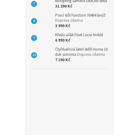
Boxspring Samara 180x200 šedá
31 290 Kč
Psací stůl Function 70484 lanýž
Doprava zdarma
3 990 Kč
Křeslo ušák Finet Lucia hnědá
6 990 Kč
Čtyřdveřová šatní skříň Home 10
dub sonoma
Doprava zdarma
7 190 Kč