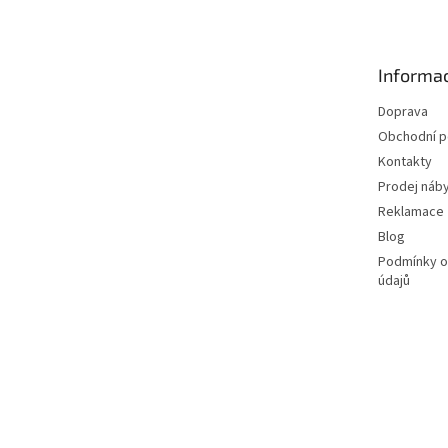
p
a
t
Informac
í
Doprava
Obchodní 
Kontakty
Prodej náby
Reklamace
Blog
Podmínky o
údajů