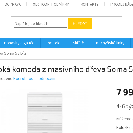
DOPRAVA
OBCHODNÍ PODMÍNKY
KONTAKTY
PRODEJ NÁBY
HLEDAT
Pohovky a gauče
Postele
Skříně
Kuchyňské linky
a Soma 5Z bílá
oká komoda z masivního dřeva Soma 5
né
noceno
Podrobnosti hodnocení
ní
7 9
u
Měrná
4-6 t
cena:
ek.
Můžeme d
Položka 