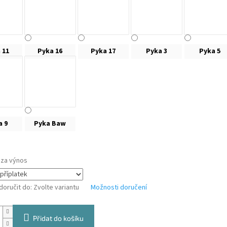
 11
Pyka 16
Pyka 17
Pyka 3
Pyka 5
a 9
Pyka Baw
 za výnos
oručit do:
Zvolte variantu
Možnosti doručení
Přidat do košíku