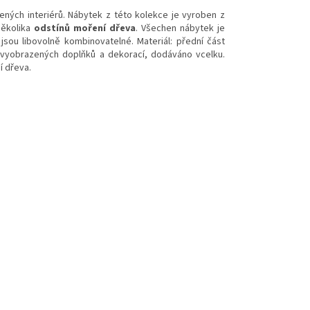
zených interiérů. Nábytek z této kolekce je vyroben z
několika
odstínů moření dřeva
. Všechen nábytek je
sou libovolně kombinovatelné. Materiál: přední část
 vyobrazených doplňků a dekorací, dodáváno vcelku.
í dřeva.