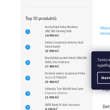
Top 10 produktů
Kuchyňská linka Modena
Obýva
260/260 červený lesk
komo
14 990 Kč
Sedací souprava Antony levá
černá berlin
23 990 Kč
6 9
Manželská postel Astrid 180x200
Tento 
šedá, bez matrace
vyjadřu
Komoda
17 490 Kč
lamina
Kožená sedací souprava Finka
Nast
3+1+1 DTS50/D9
33 490 Kč
Válenda Turi 90x200 levá arte
Popi
Doprava zdarma
11 990 Kč
Skříň Basti IV dub sonoma
Det
9 190 Kč