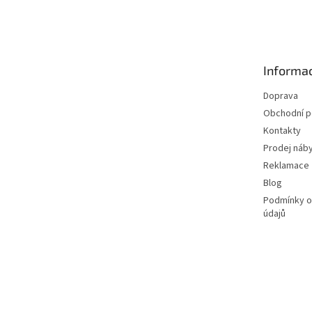
á
p
a
t
Informac
í
Doprava
Obchodní 
Kontakty
Prodej náby
Reklamace
Blog
Podmínky o
údajů