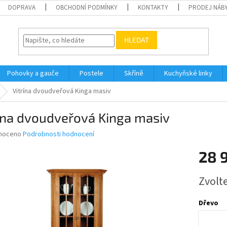
DOPRAVA
OBCHODNÍ PODMÍNKY
KONTAKTY
PRODEJ NÁBY
HLEDAT
Pohovky a gauče
Postele
Skříně
Kuchyňské linky
Vitrína dvoudveřová Kinga masiv
ína dvoudveřová Kinga masiv
né
noceno
Podrobnosti hodnocení
ní
28 
u
Měrná
Zvolt
cena:
ek.
Dřevo