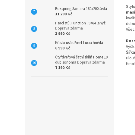
Styl
Boxspring Samara 180x200 šedá
mas
31 290 Kč
kval
Psací stůl Function 70484 lanýž
dubo
Doprava zdarma
Všec
3 990 Kč
Roz
Křeslo ušák Finet Lucia hnědá
Výšk
6 990 Kč
Šířka
Čtyřdveřová šatní skříň Home 10
Hlou
dub sonoma
Doprava zdarma
Hmot
7 190 Kč