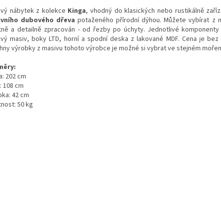
ový nábytek z kolekce
Kinga
, vhodný do klasických nebo rustikálně zaří
ivního dubového dřeva
potaženého přírodní dýhou. Můžete vybírat z 
itně a detailně zpracován - od řezby po úchyty. Jednotlivé komponenty j
vý masiv, boky LTD, horní a spodní deska z lakované MDF. Cena je bez
hny výrobky z masivu tohoto výrobce je možné si vybrat ve stejném mořen
měry:
a: 202 cm
: 108 cm
bka: 42 cm
nost: 50 kg