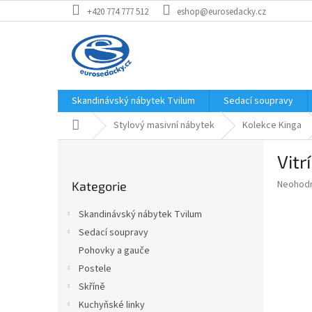
Přejít
+420 774 777 512
eshop@eurosedacky.cz
na
obsah
Skandinávský nábytek Tvilum
Sedací soupravy
Domů
Stylový masivní nábytek
Kolekce Kinga
P
Vitr
o
Přeskočit
s
Průměr
Neohod
Kategorie
kategorie
t
hodnoce
r
produkt
Skandinávský nábytek Tvilum
a
je
Sedací soupravy
0,0
n
z
Pohovky a gauče
n
5
í
Postele
hvězdič
p
Skříně
a
Kuchyňské linky