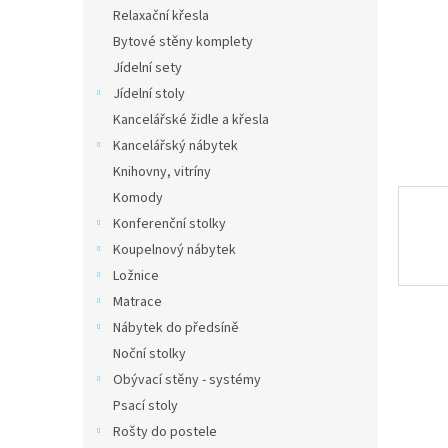
n
Relaxační křesla
e
Bytové stěny komplety
l
Jídelní sety
Jídelní stoly
Kancelářské židle a křesla
Kancelářský nábytek
Knihovny, vitríny
Komody
Konferenční stolky
Koupelnový nábytek
Ložnice
Matrace
Nábytek do předsíně
Noční stolky
Obývací stěny - systémy
Psací stoly
Rošty do postele