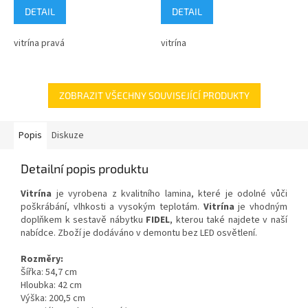
DETAIL
DETAIL
vitrína pravá
vitrína
ZOBRAZIT VŠECHNY SOUVISEJÍCÍ PRODUKTY
Popis
Diskuze
Detailní popis produktu
Vitrína
je vyrobena z kvalitního lamina, které je odolné vůči
poškrábání, vlhkosti a vysokým teplotám.
Vitrína
je vhodným
doplňkem k sestavě nábytku
FIDEL
, kterou také najdete v naší
nabídce. Zboží je dodáváno v demontu bez LED osvětlení.
Rozměry:
Šířka: 54,7 cm
Hloubka: 42 cm
Výška: 200,5 cm