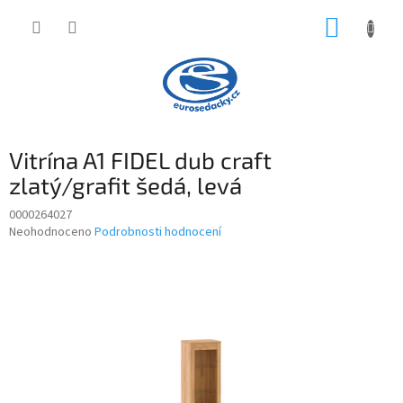
Přejít
NÁKUP
na
obsah
KOŠÍK
Vitrína A1 FIDEL dub craft
zlatý/grafit šedá, levá
0000264027
Průměrné
Neohodnoceno
Podrobnosti hodnocení
hodnocení
produktu
je
0,0
z
5
hvězdiček.