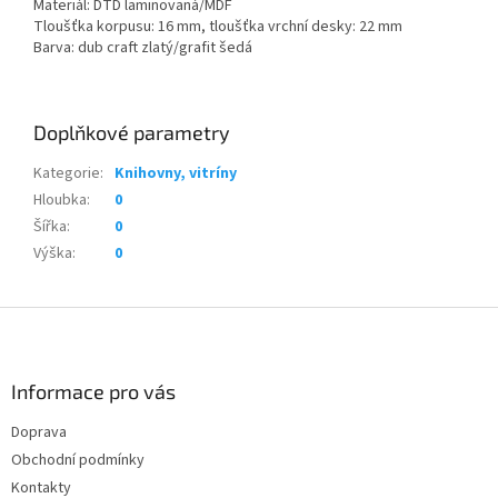
Materiál: DTD laminovaná/MDF
Tloušťka korpusu: 16 mm, tloušťka vrchní desky: 22 mm
Barva: dub craft zlatý/grafit šedá
Doplňkové parametry
Kategorie
:
Knihovny, vitríny
Hloubka
:
0
Šířka
:
0
Výška
:
0
Z
á
p
a
Informace pro vás
t
Doprava
í
Obchodní podmínky
Kontakty