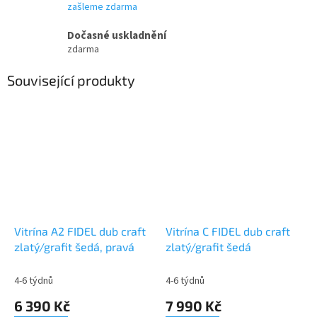
zašleme zdarma
Dočasné uskladnění
zdarma
Související produkty
Vitrína A2 FIDEL dub craft
Vitrína C FIDEL dub craft
zlatý/grafit šedá, pravá
zlatý/grafit šedá
4-6 týdnů
4-6 týdnů
6 390 Kč
7 990 Kč