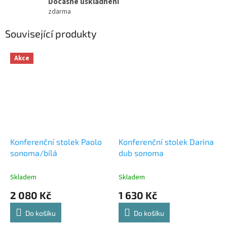
Dočasné uskladnění
zdarma
Související produkty
Akce
Konferenční stolek Paolo
Konferenční stolek Darina
sonoma/bílá
dub sonoma
Skladem
Skladem
2 080 Kč
1 630 Kč
Do košíku
Do košíku