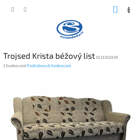
Přejít
NÁKUP
na
obsah
KOŠÍK
Trojsed Krista béžový list
0131010336
Průměrné
2 hodnocení
Podrobnosti hodnocení
hodnocení
produktu
je
5,0
z
5
hvězdiček.