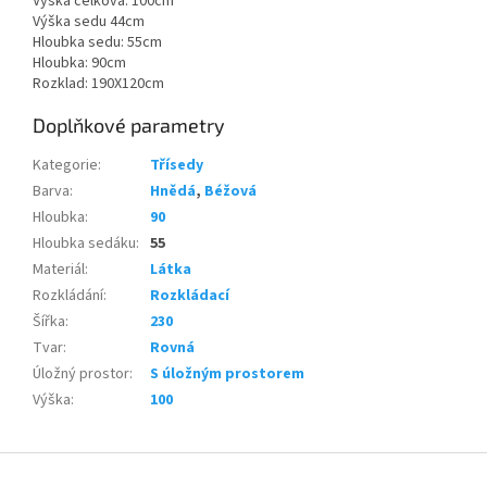
Výška celková: 100cm
Výška sedu 44cm
Hloubka sedu: 55cm
Hloubka: 90cm
Rozklad: 190X120cm
Doplňkové parametry
Kategorie
:
Třísedy
Barva
:
Hnědá
,
Béžová
Hloubka
:
90
Hloubka sedáku
:
55
Materiál
:
Látka
Rozkládání
:
Rozkládací
Šířka
:
230
Tvar
:
Rovná
Úložný prostor
:
S úložným prostorem
Výška
:
100
Z
á