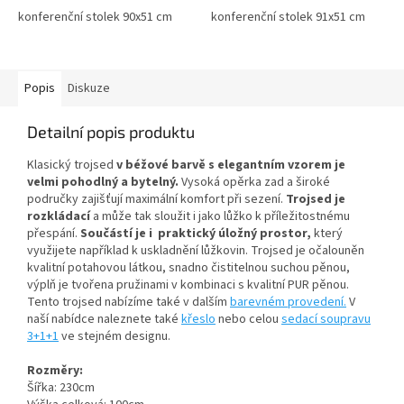
konferenční stolek 90x51 cm
konferenční stolek 91x51 cm
Popis
Diskuze
Detailní popis produktu
Klasický trojsed
v béžové barvě s elegantním vzorem je
velmi pohodlný a bytelný.
Vysoká opěrka zad a široké
područky zajišťují maximální komfort při sezení.
Trojsed je
rozkládací
a může tak sloužit i jako lůžko k příležitostnému
přespání.
Součástí je i praktický úložný prostor,
který
využijete například k uskladnění lůžkovin.
Trojsed je očalouněn
kvalitní potahovou látkou, snadno čistitelnou suchou pěnou,
výplň je tvořena pružinami v kombinaci s kvalitní PUR pěnou.
Tento trojsed nabízíme také v dalším
barevném provedení.
V
naší nabídce naleznete také
křeslo
nebo celou
sedací soupravu
3+1+1
ve stejném designu.
Rozměry:
Šířka: 230cm