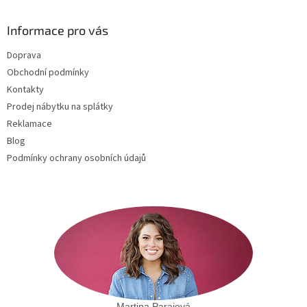
p
a
Informace pro vás
t
Doprava
í
Obchodní podmínky
Kontakty
Prodej nábytku na splátky
Reklamace
Blog
Podmínky ochrany osobních údajů
Martina Paraiová