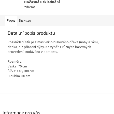
Dočasné uskladnění
zdarma
Popis
Diskuze
Detailní popis produktu
Rozkládací stůl je z masivního bukového dřeva (nohy a rám),
deska je z přírodní dýhy. Na výběr z různých barevných
provedení. Dodáváno v demontu.
Rozměry:
Výška: 76 cm
Šířka: 140/180 cm
Hloubka: 80 cm
Z
á
p
a
Informace pro vás