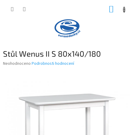
Přejít
NÁKUP
na
obsah
KOŠÍK
Stůl Wenus II S 80x140/180
Průměrné
Neohodnoceno
Podrobnosti hodnocení
hodnocení
produktu
je
0,0
z
5
hvězdiček.