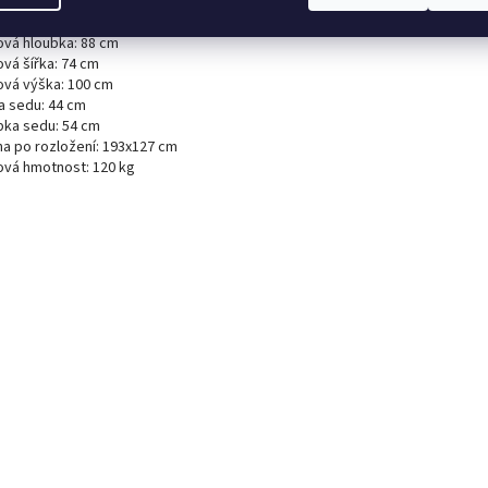
ěry křesla:
ová hloubka: 88 cm
ová šířka: 74 cm
ová výška: 100 cm
a sedu: 44 cm
bka sedu: 54 cm
ha po rozložení: 193x127 cm
ová hmotnost: 120 kg