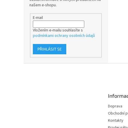
našem e-shopu.
E-mail
Vložením e-mailu souhlasíte s
podmínkami ochrany osobních údajů
PŘIHLÁSIT SE
Z
á
p
a
t
Informac
í
Doprava
Obchodní 
Kontakty
Prodej náby