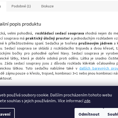
s
Podobné (1)
Diskuze
ailní popis produktu
ická, velmi pohodlná,
rozkládací sedací souprava
vhodná nejen do men
cí souprava má
praktický úložný prostor
a jednoduchým rozkladem vzn
né k příležitostnému spaní. Sedačka je tvořena
pružinovým jádrem
a k
u. Sedací souprava se skládá z rozkládacího trojsedu a dvou křesel, t
tickými bočky pro pohodlné opření hlavy. Sedací souprava je vyrobe
unické látky, která je dobře odolná proti oděru. Látka je snadno čistit
ou.
Záda sedací soupravy jsou z důvodu rozkladu klik-klak očalouněna 
unickou látkou.
Tuto sedačku nabízíme také v
dalších barevných prov
adě zájmu pouze o křeslo, trojsed, kombinaci 3+1 nebo jinou kombinaci ná
aktovat.
ěry trojsedu:
a trojsedu s boky: 215 cm
web používá soubory cookie. Dalším procházením tohoto webu
ová výška: 100 cm
jete souhlas s jejich používáním.. Více informací
zde
.
a sedu: 40 cm
bka sedu: 54 cm
ová hloubka: 98 cm
avení
Odmítnout
Souh