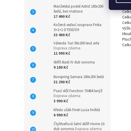
Rozm
Manželská postel Astrid 180x200
šedá, bez matrace
Celk
17 490 Kč
Celk
Celk
Kožená sedací souprava Finka
Výšk
3+1+1 DTS50/D9
Hlou
33 490 Kč
Ploc
Válenda Turi 90x200 levá arte
Celk
Doprava zdarma
11 990 Kč
Skříň Basti IV dub sonoma
9 190 Kč
Boxspring Samara 180x200 šedá
31 290 Kč
Psací stůl Function 70484 lanýž
Doprava zdarma
3 990 Kč
Křeslo ušák Finet Lucia hnědá
6 990 Kč
Čtyřdveřová šatní skříň Home 10
dub sonoma
Doprava zdarma