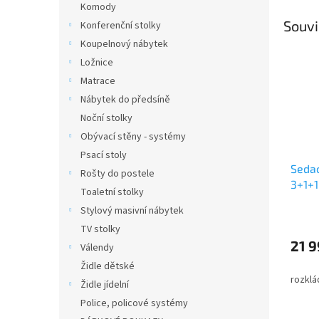
Komody
Souvi
Konferenční stolky
Koupelnový nábytek
Ložnice
Matrace
Nábytek do předsíně
Noční stolky
Obývací stěny - systémy
Psací stoly
Seda
Rošty do postele
3+1+1
Toaletní stolky
Stylový masivní nábytek
TV stolky
21 9
Válendy
Židle dětské
rozklá
Židle jídelní
Police, policové systémy