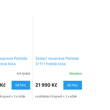
ouprava Pohoda
Sedací souprava Pohoda
žová kola
3+1+1 hnědá kola
4-6 týdnů
Skladem
 Kč
21 990 Kč
DETAIL
DETAIL
trojsed + 2 x ušák
rozkládací trojsed + 2 x ušák