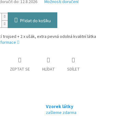
oručit do:
12.8.2026
Možnosti doručení
Přidat do košíku
í trojsed + 2 x ušák, extra pevná odolná kvalitní látka
informace
ZEPTAT SE
HLÍDAT
SDÍLET
Vzorek látky
zašleme zdarma