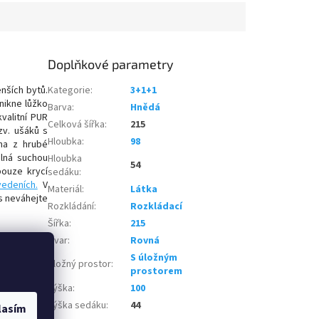
Doplňkové parametry
ších bytů.
Kategorie
:
3+1+1
ikne lůžko
Barva
:
Hnědá
valitní PUR
Celková šířka
:
215
zv. ušáků s
Hloubka
:
98
na z hrubé
elná suchou
Hloubka
54
pouze krycí
sedáku
:
edeních.
V
Materiál
:
Látka
s neváhejte
Rozkládání
:
Rozkládací
Šířka
:
215
Tvar
:
Rovná
S úložným
Úložný prostor
:
prostorem
Výška
:
100
Výška sedáku
:
44
lasím