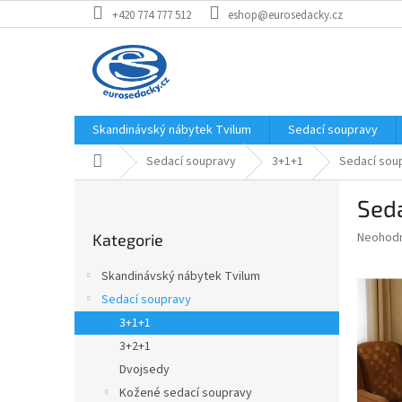
Přejít
+420 774 777 512
eshop@eurosedacky.cz
na
obsah
Skandinávský nábytek Tvilum
Sedací soupravy
Domů
Sedací soupravy
3+1+1
Sedací sou
P
Sed
o
Přeskočit
s
Průměr
Neohod
Kategorie
kategorie
t
hodnoce
r
produkt
Skandinávský nábytek Tvilum
a
je
Sedací soupravy
0,0
n
z
3+1+1
n
5
í
3+2+1
hvězdič
p
Dvojsedy
a
Kožené sedací soupravy