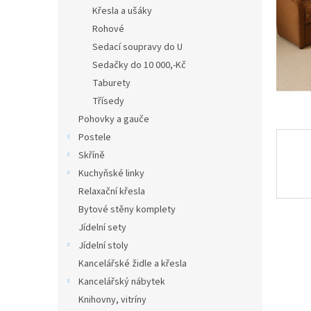
n
Křesla a ušáky
e
Rohové
l
Sedací soupravy do U
Sedačky do 10 000,-Kč
Taburety
Třísedy
Pohovky a gauče
Postele
Skříně
Kuchyňské linky
Relaxační křesla
Bytové stěny komplety
Jídelní sety
Jídelní stoly
Kancelářské židle a křesla
Kancelářský nábytek
Knihovny, vitríny