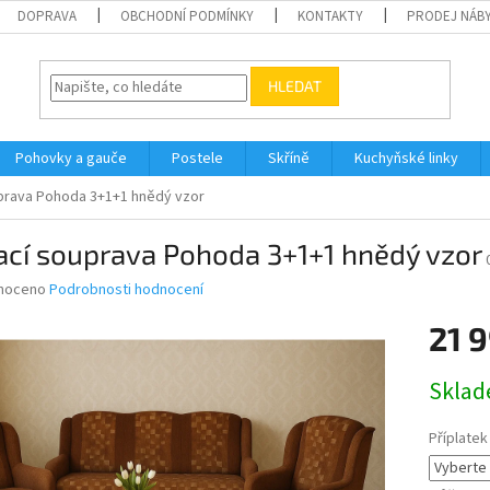
DOPRAVA
OBCHODNÍ PODMÍNKY
KONTAKTY
PRODEJ NÁBY
HLEDAT
Pohovky a gauče
Postele
Skříně
Kuchyňské linky
prava Pohoda 3+1+1 hnědý vzor
ací souprava Pohoda 3+1+1 hnědý vzor
né
noceno
Podrobnosti hodnocení
ní
21 
u
Měrná
Skla
cena:
ek.
Příplatek