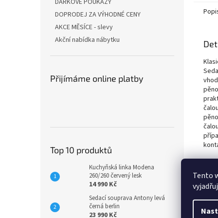
DÁRKOVÉ POUKAZY
Popi
DOPRODEJ ZA VÝHODNÉ CENY
AKCE MĚSÍCE - slevy
Akční nabídka nábytku
Det
Klas
Seda
Přijímáme online platby
vhod
pěno
prak
čalo
pěn
čalo
příp
kont
Top 10 produktů
Rozm
Kuchyňská linka Modena
Šířk
Tento 
260/260 červený lesk
Celk
14 990 Kč
vyjadřu
Výšk
Sedací souprava Antony levá
Hlou
černá berlin
Celk
Nast
23 990 Kč