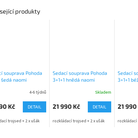
sející produkty
cí souprava Pohoda
Sedací souprava Pohoda
Sedací s
 šedá naomi
3+1+1 hnědá naomi
3+1+1 bé
4-6 týdnů
Skladem
90 Kč
21 990 Kč
21 990
DETAIL
DETAIL
dací trojsed + 2 x ušák
rozkládací trojsed + 2 x ušák
rozkládací 