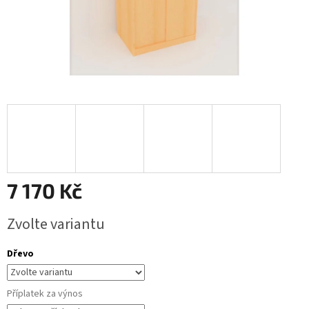
7 170 Kč
Měrná
Zvolte variantu
cena:
Dřevo
Příplatek za výnos