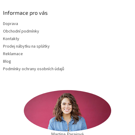
p
a
Informace pro vás
t
Doprava
í
Obchodní podmínky
Kontakty
Prodej nábytku na splátky
Reklamace
Blog
Podmínky ochrany osobních údajů
Martina Paraiová