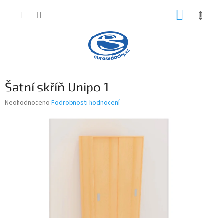
Přejít
NÁKUP
na
obsah
KOŠÍK
Šatní skříň Unipo 1
Průměrné
Neohodnoceno
Podrobnosti hodnocení
hodnocení
produktu
je
0,0
z
5
hvězdiček.