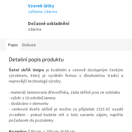
Vzorek látky
zašleme zdarma
Dočasné uskladnění
zdarma
Popis
Diskuze
Detailní popis produktu
Šatní skříň Unipo
je kvalitním a cenově dostupným českým
výrobkem, který je vyráběn firmou s dlouholetou tradicí a
nejnovější technologií výroby.
- materiál: laminovaná dřevotříska, záda skříně jsou ze sololaku
- výběr z 10 odstínů lamina
- dodáváno v demontu
- venkovní dveře skříně je možno za příplatek 1315 kč osadit
zrcadlem - pokud budete mít o tuto variantu zájem, napište
požadavek do poznámky
Rozměry:
š.80 cm, v.180 cm, hl.56 cm