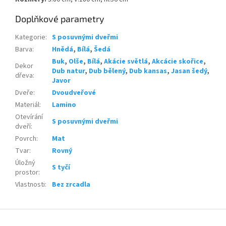
Doplňkové parametry
Kategorie
:
S posuvnými dveřmi
Barva
:
Hnědá
,
Bílá
,
Šedá
Buk
,
Olše
,
Bílá
,
Akácie světlá
,
Akcácie skořice
,
Dekor
Dub natur
,
Dub bělený
,
Dub kansas
,
Jasan šedý
,
dřeva
:
Javor
Dveře
:
Dvoudveřové
Materiál
:
Lamino
Otevírání
S posuvnými dveřmi
dveří
:
Povrch
:
Mat
Tvar
:
Rovný
Úložný
S tyčí
prostor
:
Vlastnosti
:
Bez zrcadla
Z
á