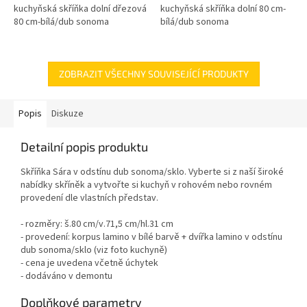
kuchyňská skříňka dolní dřezová
kuchyňská skříňka dolní 80 cm-
80 cm-bílá/dub sonoma
bílá/dub sonoma
ZOBRAZIT VŠECHNY SOUVISEJÍCÍ PRODUKTY
Popis
Diskuze
Detailní popis produktu
Skříňka Sára v odstínu dub sonoma/sklo. Vyberte si z naší široké
nabídky skříněk a vytvořte si kuchyň v rohovém nebo rovném
provedení dle vlastních představ.
- rozměry: š.80 cm/v.71,5 cm/hl.31 cm
- provedení: korpus lamino v bílé barvě + dvířka lamino v odstínu
dub sonoma/sklo (viz foto kuchyně)
- cena je uvedena včetně úchytek
- dodáváno v demontu
Doplňkové parametry