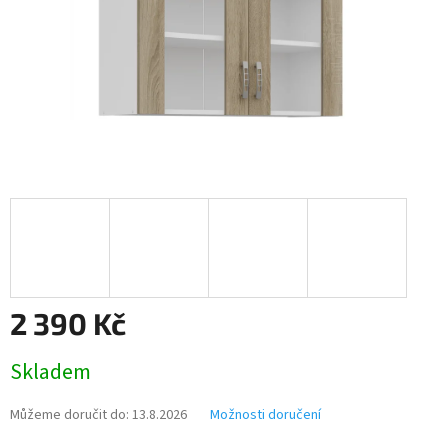
2 390 Kč
Měrná
Skladem
cena:
Můžeme doručit do:
13.8.2026
Možnosti doručení