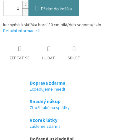
Přidat do košíku
kuchyňská skříňka horní 80 cm-bílá/dub sonoma/sklo
Detailní informace
ZEPTAT SE
HLÍDAT
SDÍLET
Doprava zdarma
Expedujeme ihned!
Snadný nákup
Zboží také na splátky
Vzorek látky
zašleme zdarma
Dočasné uskladnění