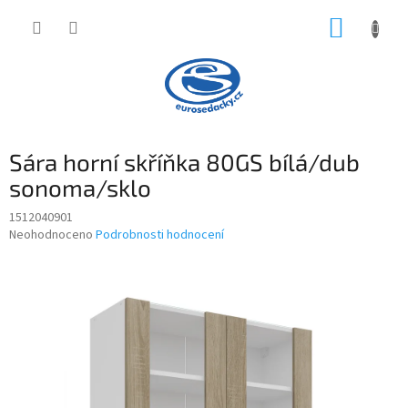
Přejít
NÁKUP
na
obsah
KOŠÍK
Sára horní skříňka 80GS bílá/dub
sonoma/sklo
1512040901
Průměrné
Neohodnoceno
Podrobnosti hodnocení
hodnocení
produktu
je
0,0
z
5
hvězdiček.