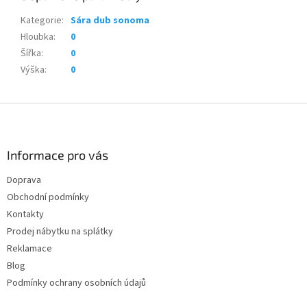
Kategorie
:
Sára dub sonoma
Hloubka
:
0
Šířka
:
0
Výška
:
0
Z
á
p
a
Informace pro vás
t
Doprava
í
Obchodní podmínky
Kontakty
Prodej nábytku na splátky
Reklamace
Blog
Podmínky ochrany osobních údajů