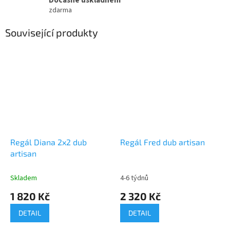
Dočasné uskladnění
zdarma
Související produkty
Regál Diana 2x2 dub
Regál Fred dub artisan
artisan
Skladem
4-6 týdnů
1 820 Kč
2 320 Kč
DETAIL
DETAIL