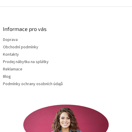
Z
á
p
a
Informace pro vás
t
Doprava
í
Obchodní podmínky
Kontakty
Prodej nábytku na splátky
Reklamace
Blog
Podmínky ochrany osobních údajů