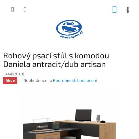
Přejít
NÁKUP
na
obsah
KOŠÍK
Rohový psací stůl s komodou
Daniela antracit/dub artisan
1444020101
Průměrné
Neohodnoceno
Podrobnosti hodnocení
Akce
hodnocení
produktu
je
0,0
z
5
hvězdiček.