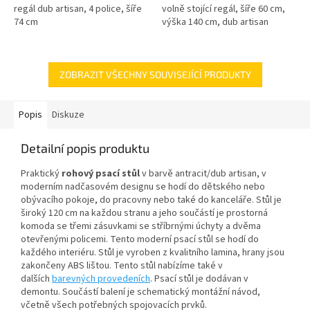
regál dub artisan, 4 police, šíře
volně stojící regál, šíře 60 cm,
74 cm
výška 140 cm, dub artisan
ZOBRAZIT VŠECHNY SOUVISEJÍCÍ PRODUKTY
Popis
Diskuze
Detailní popis produktu
Praktický
rohový psací stůl
v barvě antracit/dub artisan, v
moderním nadčasovém designu se hodí do dětského nebo
obývacího pokoje, do pracovny nebo také do kanceláře. Stůl je
široký 120 cm na každou stranu a jeho součástí je prostorná
komoda se třemi zásuvkami se stříbrnými úchyty a dvěma
otevřenými policemi. Tento moderní psací stůl se hodí do
každého interiéru. Stůl je vyroben z kvalitního lamina, hrany jsou
zakončeny ABS lištou. Tento stůl nabízíme také v
dalších
barevných provedeních
.
Psací stůl je dodávan v
demontu. Součástí balení je schematický montážní návod,
včetně všech potřebných spojovacích prvků.