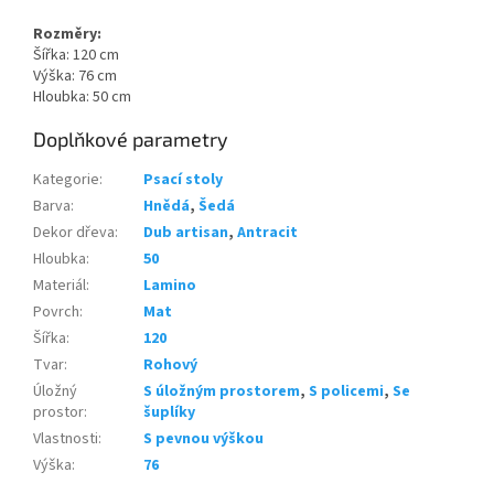
Rozměry:
Šířka: 120 cm
Výška: 76 cm
Hloubka: 50 cm
Doplňkové parametry
Kategorie
:
Psací stoly
Barva
:
Hnědá
,
Šedá
Dekor dřeva
:
Dub artisan
,
Antracit
Hloubka
:
50
Materiál
:
Lamino
Povrch
:
Mat
Šířka
:
120
Tvar
:
Rohový
Úložný
S úložným prostorem
,
S policemi
,
Se
prostor
:
šuplíky
Vlastnosti
:
S pevnou výškou
Výška
:
76