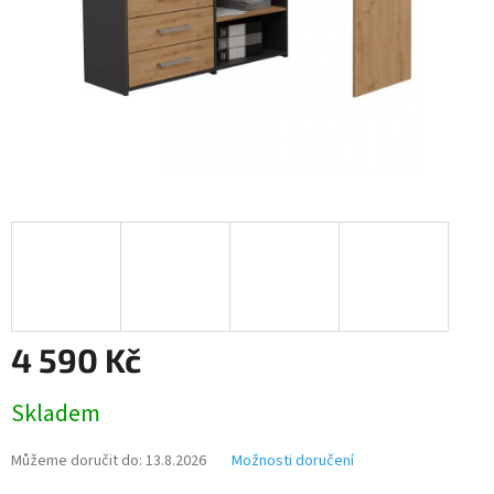
4 590 Kč
Měrná
Skladem
cena:
Můžeme doručit do:
13.8.2026
Možnosti doručení