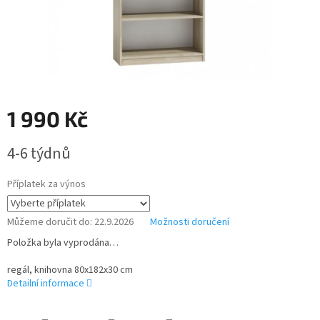
1 990 Kč
Měrná
4-6 týdnů
cena:
Příplatek za výnos
Můžeme doručit do:
22.9.2026
Možnosti doručení
Položka byla vyprodána…
regál, knihovna 80x182x30 cm
Detailní informace