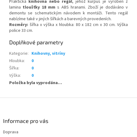
Praktická
knihovna nebo regál
, jehož kurpus je vyroben z
lamina
tloušťky 18 mm
s ABS hranami. Zboží je dodáváno v
demontu se schematickým návodem k montáži. Tento regál
nabízíme také v jiných šířkách a barevných provedeních.
Rozměry:
šířka x výška x hloubka: 80 x 182 cm x 30 cm. Výška
police 33 cm.
Doplňkové parametry
Kategorie
:
Knihovny, vitríny
Hloubka
:
0
Šířka
:
0
Výška
:
0
Položka byla vyprodána…
Z
á
p
a
Informace pro vás
t
Doprava
í