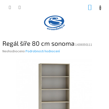
Přejít
NÁKUP
na
obsah
KOŠÍK
Regál šíře 80 cm sonoma
1438050111
Průměrné
Neohodnoceno
Podrobnosti hodnocení
hodnocení
produktu
je
0,0
z
5
hvězdiček.