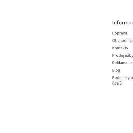
p
a
t
Informac
í
Doprava
Obchodní 
Kontakty
Prodej náby
Reklamace
Blog
Podmínky o
údajů