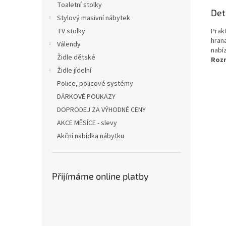
Toaletní stolky
Det
Stylový masivní nábytek
Prak
TV stolky
hran
Válendy
nabí
Židle dětské
Roz
Židle jídelní
Police, policové systémy
DÁRKOVÉ POUKAZY
DOPRODEJ ZA VÝHODNÉ CENY
AKCE MĚSÍCE - slevy
Akční nabídka nábytku
Přijímáme online platby