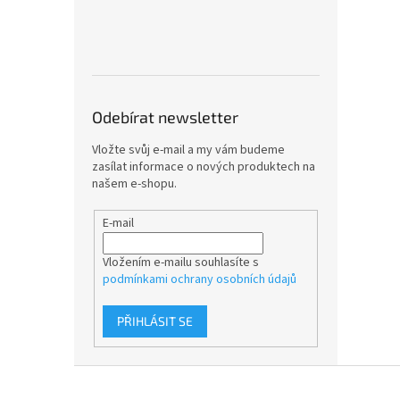
Odebírat newsletter
Vložte svůj e-mail a my vám budeme
zasílat informace o nových produktech na
našem e-shopu.
E-mail
Vložením e-mailu souhlasíte s
podmínkami ochrany osobních údajů
PŘIHLÁSIT SE
Z
á