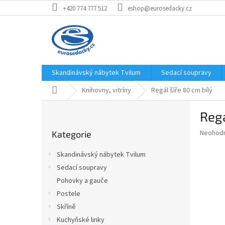
Přejít
+420 774 777 512
eshop@eurosedacky.cz
na
obsah
Skandinávský nábytek Tvilum
Sedací soupravy
Domů
Knihovny, vitríny
Regál šíře 80 cm bílý
P
Regá
o
Přeskočit
s
Průměr
Neohod
Kategorie
kategorie
t
hodnoce
r
produkt
Skandinávský nábytek Tvilum
a
je
Sedací soupravy
0,0
n
z
Pohovky a gauče
n
5
í
Postele
hvězdič
p
Skříně
a
Kuchyňské linky