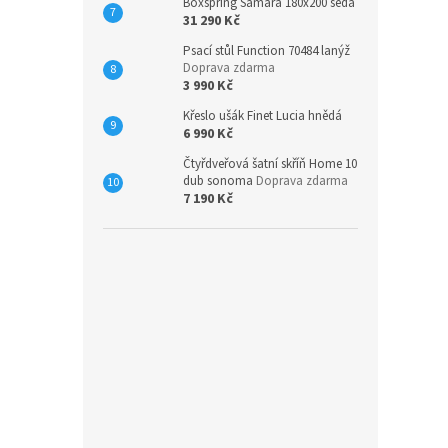
Boxspring Samara 180x200 šedá
31 290 Kč
Psací stůl Function 70484 lanýž
Doprava zdarma
3 990 Kč
Křeslo ušák Finet Lucia hnědá
6 990 Kč
Čtyřdveřová šatní skříň Home 10
dub sonoma
Doprava zdarma
7 190 Kč