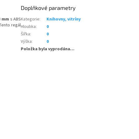
Doplňkové parametry
18 mm
s ABS
Kategorie
:
Knihovny, vitríny
Tento regál
Hloubka
:
0
Šířka
:
0
Výška
:
0
Položka byla vyprodána…