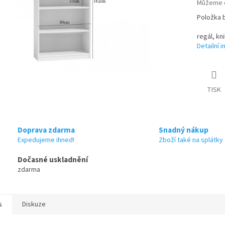
Můžeme d
Položka 
regál, k
Detailní 
TISK
Doprava zdarma
Snadný nákup
Expedujeme ihned!
Zboží také na splátky
Dočasné uskladnění
zdarma
s
Diskuze