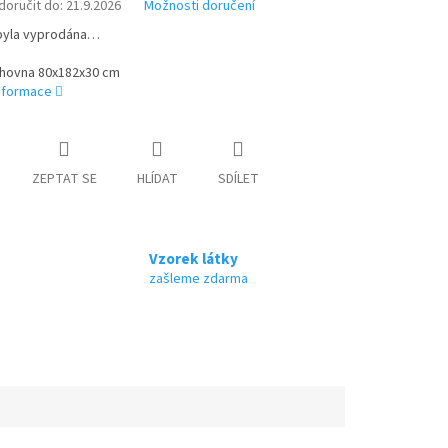
oručit do:
21.9.2026
Možnosti doručení
byla vyprodána…
nihovna 80x182x30 cm
informace
ZEPTAT SE
HLÍDAT
SDÍLET
Vzorek látky
zašleme zdarma