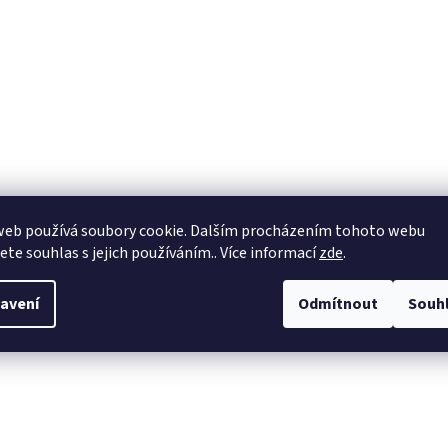
web používá soubory cookie. Dalším procházením tohoto webu
jete souhlas s jejich používáním.. Více informací
zde
.
avení
Odmítnout
Souh