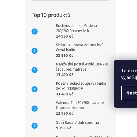
Top 10 produktů
Kuchyňská linka Modena
260/260 červený lesk
14 990 Kč
Sedací souprava Antony levá
černá berlin
23 990 Kč
Manželská postel Astrid 180x200
šedá, bez matrace
Tento 
17 490 Kč
vyjadřu
Kožená sedací souprava Finka
3+1+1 DTS50/D9
Nast
33 490 Kč
Válenda Turi 90x200 levá arte
Doprava zdarma
11 990 Kč
Skříň Basti IV dub sonoma
9 190 Kč