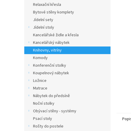
n
Relaxační křesla
e
Bytové stěny komplety
l
Jídelní sety
Jídelní stoly
Kancelářské židle a křesla
Kancelářský nábytek
Knihovny, vitríny
Komody
Konferenční stolky
Koupelnový nábytek
Ložnice
Matrace
Nábytek do předsíně
Noční stolky
Obývací stěny - systémy
Psací stoly
Popi
Rošty do postele