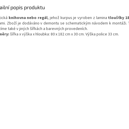
ailní popis produktu
tická
knihovna nebo regál
, jehož kurpus je vyroben z lamina
tloušťky 
ami. Zboží je dodáváno v demontu se schematickým návodem k montáži. 
zíme také v jiných šířkách a barevných provedeních.
měry:
šířka x výška x hloubka: 80 x 182 cm x 30 cm. Výška police 33 cm.