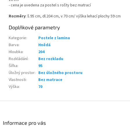
- cena je uvedena za postel s rošty bez matrací
Rozměry
: š.95 cm, dl.204 cm, v.70 cm/ výška lehací plochy 59 cm
Doplňkové parametry
Kategorie
:
Postele z lamina
Barva
:
Hnědá
Hloubka
:
204
Rozkládání
:
Bez rozkladu
Šířka
:
95
Úložný prostor
:
Bez úložného prostoru
Vlastnosti
:
Bez matrace
Výška
:
70
Z
á
p
a
Informace pro vás
t