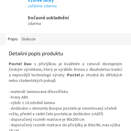
Vzorek látky
zašleme zdarma
Dočasné uskladnění
zdarma
Popis
Diskuze
Detailní popis produktu
Postel Duo
s přistýlkou je kvalitním a cenově dostupným
českým výrobkem, který je vyráběn firmou s dlouholetou tradicí
a nejnovější technologií výroby.
Postel
je vhodná do dětských
nebo studentských pokojů.
- materiál: laminovaná dřevotříska
- hrany ABS
- výběr z 10 odstínů lamina
- dodáváno v demontu (korpus postele je smontovaný včetně
roštu, přední a zadní čelo postele je dodáváno zvlášť)
- doporučený rozměr matrace je 90x200 cm
- doporučený rozměr matrace do přistýlky je 80x190, max.výška
16 cm