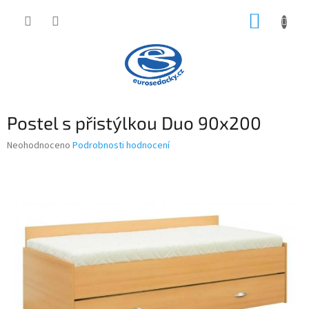
Přejít
NÁKUP
na
obsah
KOŠÍK
Postel s přistýlkou Duo 90x200
Průměrné
Neohodnoceno
Podrobnosti hodnocení
hodnocení
produktu
je
0,0
z
5
hvězdiček.