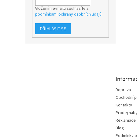
Vložením e-mailu souhlasíte s
podmínkami ochrany osobních údajů
PŘIHLÁSIT SE
Z
á
p
a
t
Informac
í
Doprava
Obchodní 
Kontakty
Prodej náby
Reklamace
Blog
Podmínky o