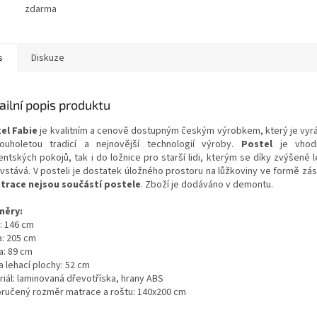
zdarma
s
Diskuze
ailní popis produktu
el Fabie
je kvalitním a cenově dostupným českým výrobkem, který je vyr
ouholetou tradicí a nejnovější technologií výroby.
Postel
je vhod
entských pokojů, tak i do ložnice pro starší lidi, kterým se díky zvýšené 
 vstává. V posteli je dostatek úložného prostoru na lůžkoviny ve formě zá
trace nejsou součástí
postele
. Zboží je dodáváno v demontu.
měry:
: 146 cm
a: 205 cm
a: 89 cm
a lehací plochy: 52 cm
riál: laminovaná dřevotříska, hrany ABS
ručený rozměr matrace a roštu: 140x200 cm