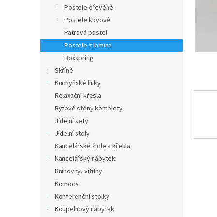
n
Postele dřevěné
e
Postele kovové
l
Patrová postel
Postele z lamina
Boxspring
Skříně
Kuchyňské linky
Relaxační křesla
Bytové stěny komplety
Jídelní sety
Jídelní stoly
Kancelářské židle a křesla
Kancelářský nábytek
Knihovny, vitríny
Komody
Konferenční stolky
Koupelnový nábytek