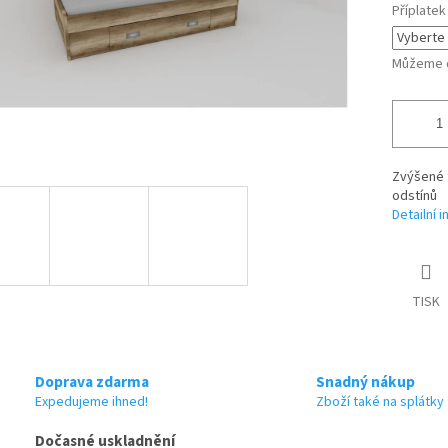
Příplatek
Můžeme d
Zvýšené 
odstínů
Detailní 
TISK
Doprava zdarma
Snadný nákup
Expedujeme ihned!
Zboží také na splátky
Dočasné uskladnění