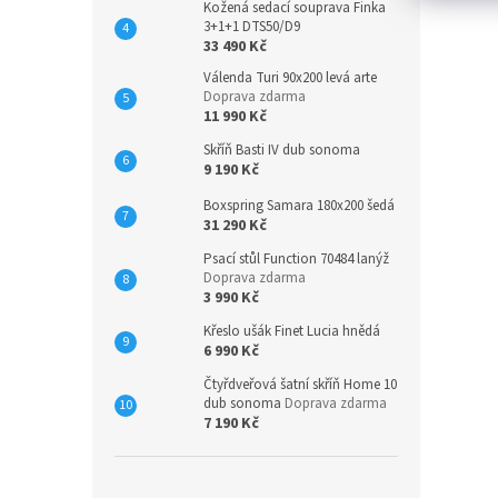
Kožená sedací souprava Finka
3+1+1 DTS50/D9
33 490 Kč
Válenda Turi 90x200 levá arte
Doprava zdarma
11 990 Kč
Skříň Basti IV dub sonoma
9 190 Kč
Boxspring Samara 180x200 šedá
31 290 Kč
Psací stůl Function 70484 lanýž
Doprava zdarma
3 990 Kč
Křeslo ušák Finet Lucia hnědá
6 990 Kč
Čtyřdveřová šatní skříň Home 10
dub sonoma
Doprava zdarma
7 190 Kč