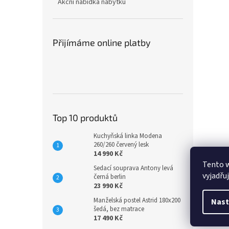
Akční nabídka nábytku
Přijímáme online platby
Top 10 produktů
Kuchyňská linka Modena
260/260 červený lesk
14 990 Kč
Tento 
Sedací souprava Antony levá
vyjadřu
černá berlin
23 990 Kč
Manželská postel Astrid 180x200
Nast
šedá, bez matrace
17 490 Kč