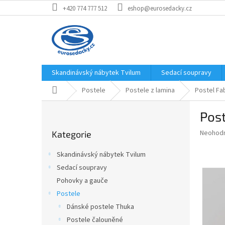
Přejít
+420 774 777 512
eshop@eurosedacky.cz
na
obsah
Skandinávský nábytek Tvilum
Sedací soupravy
Domů
Postele
Postele z lamina
Postel Fa
P
Pos
o
Přeskočit
s
Průměr
Neohod
Kategorie
kategorie
t
hodnoce
r
produkt
Skandinávský nábytek Tvilum
a
je
Sedací soupravy
0,0
n
z
Pohovky a gauče
n
5
í
Postele
hvězdič
p
Dánské postele Thuka
a
Postele čalouněné