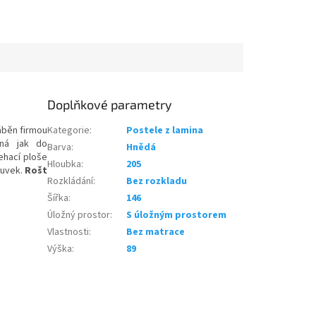
Doplňkové parametry
áběn firmou
Kategorie
:
Postele z lamina
ná jak do
Barva
:
Hnědá
lehací ploše
Hloubka
:
205
suvek.
Rošt
Rozkládání
:
Bez rozkladu
Šířka
:
146
Úložný prostor
:
S úložným prostorem
Vlastnosti
:
Bez matrace
Výška
:
89