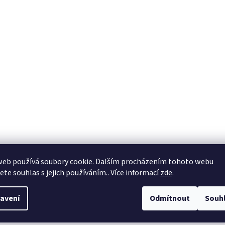
web používá soubory cookie. Dalším procházením tohoto webu
jete souhlas s jejich používáním.. Více informací
zde
.
avení
Odmítnout
Souh