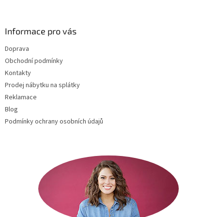
á
p
a
Informace pro vás
t
Doprava
í
Obchodní podmínky
Kontakty
Prodej nábytku na splátky
Reklamace
Blog
Podmínky ochrany osobních údajů