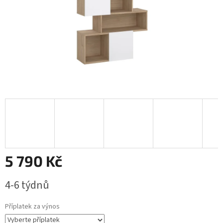
5 790 Kč
Měrná
4-6 týdnů
cena:
Příplatek za výnos