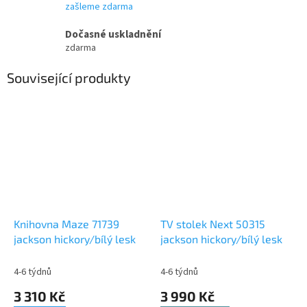
zašleme zdarma
Dočasné uskladnění
zdarma
Související produkty
Knihovna Maze 71739
TV stolek Next 50315
jackson hickory/bílý lesk
jackson hickory/bílý lesk
4-6 týdnů
4-6 týdnů
3 310 Kč
3 990 Kč