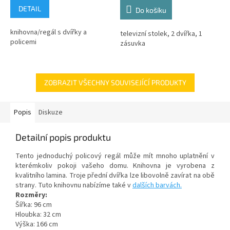
DETAIL
Do košíku
knihovna/regál s dvířky a
televizní stolek, 2 dvířka, 1
policemi
zásuvka
ZOBRAZIT VŠECHNY SOUVISEJÍCÍ PRODUKTY
Popis
Diskuze
Detailní popis produktu
Tento jednoduchý policový regál může mít mnoho uplatnění v
kterémkoliv pokoji vašeho domu. Knihovna je vyrobena z
kvalitního lamina. Troje přední dvířka lze libovolně zavírat na obě
strany. Tuto knihovnu nabízíme také v
dalších barvách.
Rozměry:
Šířka: 96 cm
Hloubka: 32 cm
Výška: 166 cm