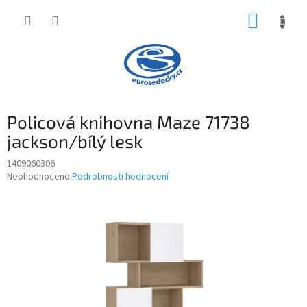
Přejít
NÁKUP
na
obsah
KOŠÍK
Policová knihovna Maze 71738
jackson/bílý lesk
1409060306
Průměrné
Neohodnoceno
Podrobnosti hodnocení
hodnocení
produktu
je
0,0
z
5
hvězdiček.