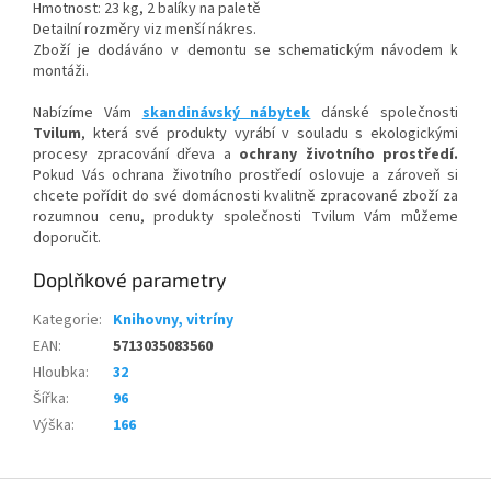
Hmotnost: 23 kg, 2 balíky na paletě
Detailní rozměry viz menší nákres.
Zboží je dodáváno v demontu se schematickým návodem k
montáži.
Nabízíme Vám
skandinávský nábytek
dánské společnosti
Tvilum
, která své produkty vyrábí v souladu s ekologickými
procesy zpracování dřeva a
ochrany životního prostředí.
Pokud Vás ochrana životního prostředí oslovuje a zároveň si
chcete pořídit do své domácnosti kvalitně zpracované zboží za
rozumnou cenu, produkty společnosti Tvilum Vám můžeme
doporučit.
Doplňkové parametry
Kategorie
:
Knihovny, vitríny
EAN
:
5713035083560
Hloubka
:
32
Šířka
:
96
Výška
:
166
Z