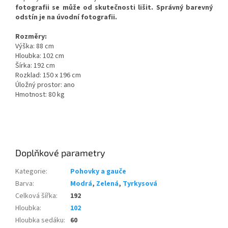
fotografii se může od skutečnosti lišit. Správný barevný
odstín je na úvodní fotografii.
Rozměry:
Výška: 88 cm
Hloubka: 102 cm
Šírka: 192 cm
Rozklad: 150 x 196 cm
Úložný prostor: ano
Hmotnost: 80 kg
Doplňkové parametry
Kategorie
:
Pohovky a gauče
Barva
:
Modrá
,
Zelená
,
Tyrkysová
Celková šířka
:
192
Hloubka
:
102
Hloubka sedáku
:
60