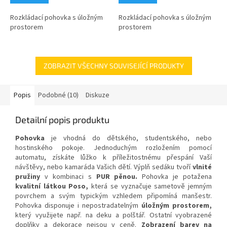
Rozkládací pohovka s úložným
Rozkládací pohovka s úložným
prostorem
prostorem
ZOBRAZIT VŠECHNY SOUVISEJÍCÍ PRODUKTY
Popis
Podobné (10)
Diskuze
Detailní popis produktu
Pohovka
je vhodná do dětského, studentského, nebo
hostinského pokoje. Jednoduchým rozložením pomocí
automatu, získáte lůžko k příležitostnému přespání Vaší
návštěvy, nebo kamaráda Vašich dětí. Výplň sedáku tvoří
vlnité
pružiny
v kombinaci s
PUR pěnou.
Pohovka je potažena
kvalitní látkou Poso,
která se vyznačuje sametově jemným
povrchem a svým typickým vzhledem připomíná manšestr.
Pohovka disponuje i nepostradatelným
úložným prostorem,
který využijete
např. na deku a polštář. Ostatní vyobrazené
doplňky a dekorace nejsou v ceně.
Zobrazení barev na