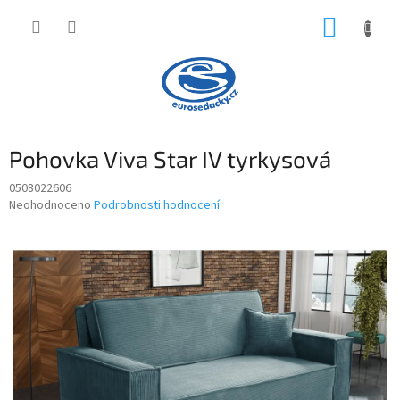
Přejít
NÁKUP
na
obsah
KOŠÍK
Pohovka Viva Star IV tyrkysová
0508022606
Průměrné
Neohodnoceno
Podrobnosti hodnocení
hodnocení
produktu
je
0,0
z
5
hvězdiček.