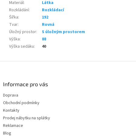
Materiál
:
Látka
Rozkládání
:
Rozkládací
Šířka
:
192
Tvar
:
Rovná
Úložný prostor
:
S úložným prostorem
Výška
:
88
Výška sedáku
:
40
Z
á
p
a
Informace pro vás
t
Doprava
í
Obchodní podmínky
Kontakty
Prodej nábytku na splátky
Reklamace
Blog