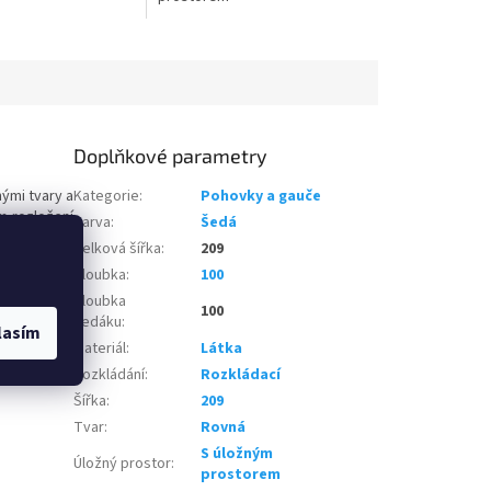
Doplňkové parametry
hými tvary a
Kategorie
:
Pohovky a gauče
 rozložení
Barva
:
Šedá
stradatelný
Celková šířka
:
209
při sezení
Hloubka
:
100
u. Vybrat si
sou v ceně.
Hloubka
100
m zavoláte
sedáku
:
lasím
Materiál
:
Látka
Rozkládání
:
Rozkládací
Šířka
:
209
Tvar
:
Rovná
S úložným
Úložný prostor
:
prostorem