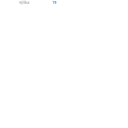
Výška
:
79