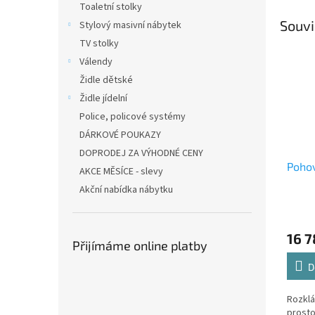
Toaletní stolky
Souvi
Stylový masivní nábytek
TV stolky
Válendy
Židle dětské
Židle jídelní
Police, policové systémy
DÁRKOVÉ POUKAZY
DOPRODEJ ZA VÝHODNÉ CENY
Poho
AKCE MĚSÍCE - slevy
Akční nabídka nábytku
16 7
Přijímáme online platby
D
Rozklá
prost