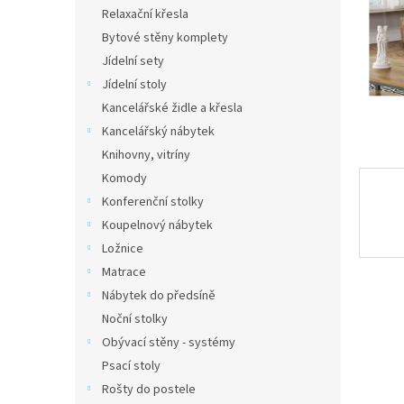
n
Relaxační křesla
e
Bytové stěny komplety
l
Jídelní sety
Jídelní stoly
Kancelářské židle a křesla
Kancelářský nábytek
Knihovny, vitríny
Komody
Konferenční stolky
Koupelnový nábytek
Ložnice
Matrace
Nábytek do předsíně
Noční stolky
Obývací stěny - systémy
Psací stoly
Rošty do postele