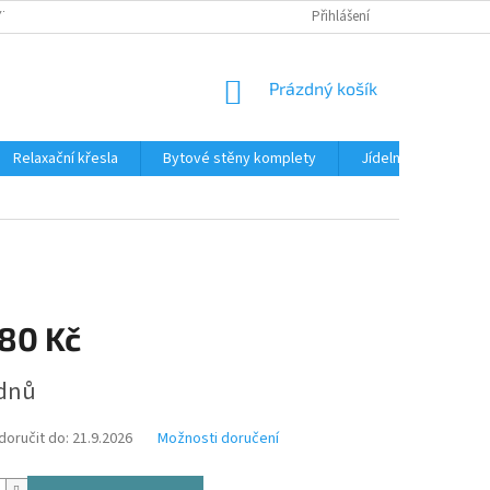
TKU NA SPLÁTKY
REKLAMACE
BLOG
Přihlášení
PODMÍNKY OCHRANY OS
NÁKUPNÍ
Prázdný košík
KOŠÍK
Relaxační křesla
Bytové stěny komplety
Jídelní sety
J
780 Kč
ýdnů
oručit do:
21.9.2026
Možnosti doručení