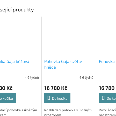
sející produkty
vka Gaja béžová
Pohovka Gaja světle
Pohovka 
hnědá
4-6 týdnů
4-6 týdnů
80 Kč
16 780 Kč
16 780
o košíku
Do košíku
Do ko
dací pohovka s úložným
Rozkládací pohovka s úložným
Rozkládací
orem
prostorem
prostorem