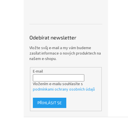
Odebírat newsletter
Vložte svůj e-mail a my vám budeme
zasílat informace o nových produktech na
našem e-shopu.
E-mail
Vložením e-mailu souhlasíte s
podmínkami ochrany osobních údajů
PŘIHLÁSIT SE
Z
á