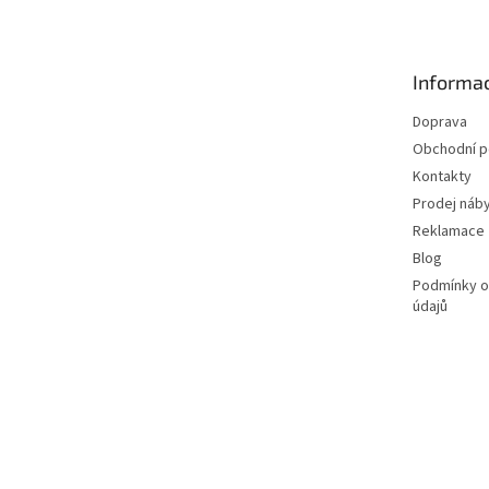
p
a
t
Informac
í
Doprava
Obchodní 
Kontakty
Prodej náby
Reklamace
Blog
Podmínky o
údajů