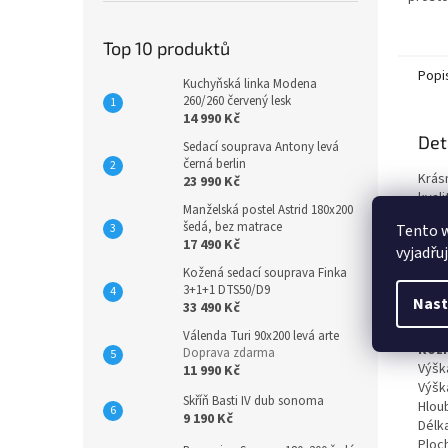
Top 10 produktů
Popi
Kuchyňská linka Modena
260/260 červený lesk
14 990 Kč
Det
Sedací souprava Antony levá
černá berlin
Krás
23 990 Kč
kval
Manželská postel Astrid 180x200
vzni
šedá, bez matrace
Tento 
úlo
17 490 Kč
vyjadřu
zajiš
Kožená sedací souprava Finka
může
3+1+1 DTS50/D9
Zobr
Nast
33 490 Kč
nebo
Válenda Turi 90x200 levá arte
Roz
Doprava zdarma
Výšk
11 990 Kč
Výšk
Skříň Basti IV dub sonoma
Hlou
9 190 Kč
Délk
Ploc