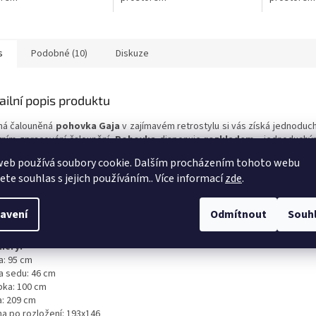
s
Podobné (10)
Diskuze
ailní popis produktu
ná čalouněná
pohovka Gaja
v zajímavém retrostylu si vás získá jednoduc
itním zpracování čalounění.
Pohovka
disponuje
rozkladem
- jednoduchým
kne prostorné lůžko k občasnému přespání. Samozřejmostí je také nepo
web používá soubory cookie. Dalším procházením tohoto webu
žný prostor.
Velmi zajímavým prvkem jsou
dřevěné nožky. Pohodlí
jete souhlas s jejich používáním.. Více informací
zde
.
ťuje výplň sedáku z vlnitých pružin Falista v kombinaci s kvalitní PUR pěno
te z několika aktraktivních odstínů. Vyobrazené dekorace a doplňky nej
azení barev na fotografii se může od skutečnosti lišit.
Pokud ná
avení
Odmítnout
Souh
 napíšete, velice rádi zodpovíme na Vaše dotazy.
měry:
a: 95 cm
a sedu: 46 cm
bka: 100 cm
a: 209 cm
ha po rozložení: 193x146