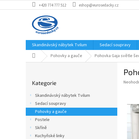
Přejít
+420 774 777 512
eshop@eurosedacky.cz
na
obsah
Skandinávský nábytek Tvilum
Sedací soupravy
Domů
Pohovky a gauče
Pohovka Gaja světle še
P
Poho
o
Přeskočit
s
Průměr
Neohod
Kategorie
kategorie
t
hodnoce
r
produkt
Skandinávský nábytek Tvilum
a
je
Sedací soupravy
0,0
n
z
Pohovky a gauče
n
5
í
Postele
hvězdič
p
Skříně
a
Kuchyňské linky