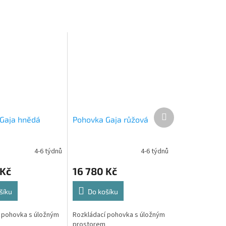
Další
Gaja hnědá
Pohovka Gaja růžová
produkt
4-6 týdnů
4-6 týdnů
 Kč
16 780 Kč
šíku
Do košíku
 pohovka s úložným
Rozkládací pohovka s úložným
prostorem