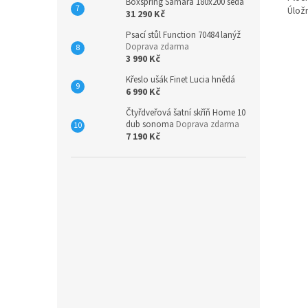
Boxspring Samara 180x200 šedá
Úlož
31 290 Kč
Psací stůl Function 70484 lanýž
Doprava zdarma
3 990 Kč
Křeslo ušák Finet Lucia hnědá
6 990 Kč
Čtyřdveřová šatní skříň Home 10
dub sonoma
Doprava zdarma
7 190 Kč