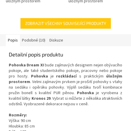
úložným prostorem
úložným prostorem
ZOBRAZIT VŠECHNY SOUVISEJÍCÍ PRODUKTY
Popis
Podobné (10)
Diskuze
Detailní popis produktu
Pohovka Dream XI
bude zajímavých designem nejen obývacího
pokoje, ale také studentského pokoje, pracovny nebo pokoje
pro hosty.
Pohovka
je
rozkládací
s praktickým
úložným
prostorem
. Velmi zajímavým prvkem je prošití pohovky s vtahy
na sedáku i opěráku pohovky. Výplň sedáku tvoří kombinace
pružin bonell s kvalitní PUR pěnou.
Pohovka
je vyrobena z
kvalitní látky
Kronos 29
.
Vybrat si můžete z několika atraktivních
odstínů. Vyobrazené dekorace nejsou v ceně.
Rozměry:
Výška: 90 cm
Hloubka: 85 cm