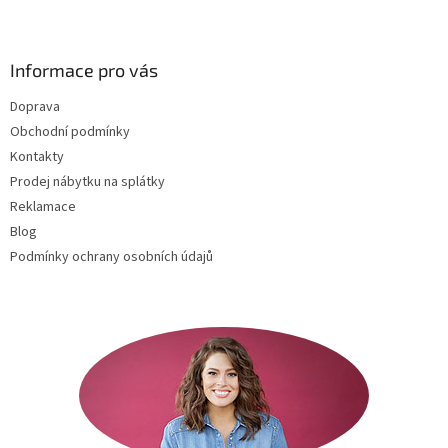
Z
á
p
a
Informace pro vás
t
Doprava
í
Obchodní podmínky
Kontakty
Prodej nábytku na splátky
Reklamace
Blog
Podmínky ochrany osobních údajů