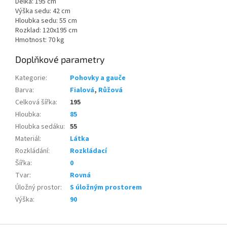
Délka: 195 cm
Výška sedu: 42 cm
Hloubka sedu: 55 cm
Rozklad: 120x195 cm
Hmotnost: 70 kg
Doplňkové parametry
Kategorie
:
Pohovky a gauče
Barva
:
Fialová
,
Růžová
Celková šířka
:
195
Hloubka
:
85
Hloubka sedáku
:
55
Materiál
:
Látka
Rozkládání
:
Rozkládací
Šířka
:
0
Tvar
:
Rovná
Úložný prostor
:
S úložným prostorem
Výška
:
90