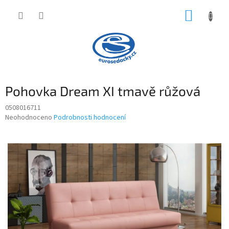
Přejít
NÁKUP
na
obsah
KOŠÍK
Pohovka Dream XI tmavě růžová
0508016711
Průměrné
Neohodnoceno
Podrobnosti hodnocení
hodnocení
produktu
je
0,0
z
5
hvězdiček.