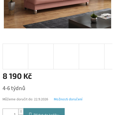
8 190 Kč
Měrná
4-6 týdnů
cena:
Můžeme doručit do:
22.9.2026
Možnosti doručení
Přidat do košíku